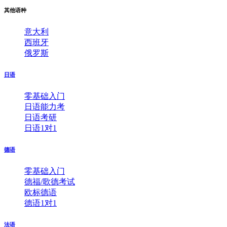
其他语种
意大利
西班牙
俄罗斯
日语
零基础入门
日语能力考
日语考研
日语1对1
德语
零基础入门
德福/歌德考试
欧标德语
德语1对1
法语