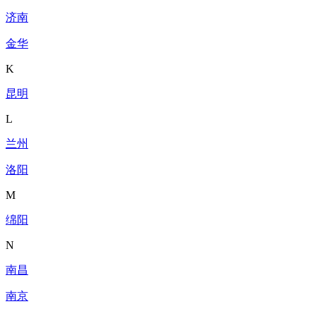
济南
金华
K
昆明
L
兰州
洛阳
M
绵阳
N
南昌
南京