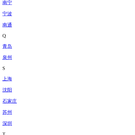
南宁
宁波
南通
Q
青岛
泉州
S
上海
沈阳
石家庄
苏州
深圳
T