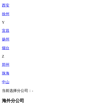
西安
徐州
Y
宜昌
扬州
烟台
Z
郑州
珠海
中山
当前选择分公司：
-
海外分公司