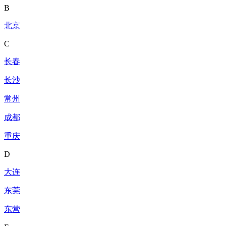
B
北京
C
长春
长沙
常州
成都
重庆
D
大连
东莞
东营