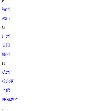
F
福州
佛山
G
广州
贵阳
赣州
H
杭州
哈尔滨
合肥
呼和浩特
J