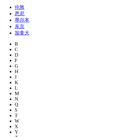
伦敦
悉尼
墨尔本
东京
加拿大
B
C
D
F
G
H
J
K
L
M
N
Q
S
T
W
X
Y