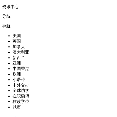
资讯中心
导航
导航
美国
英国
加拿大
澳大利亚
新西兰
亚洲
中国香港
欧洲
小语种
中外合办
全球访学
在职硕博
攻读学位
城市