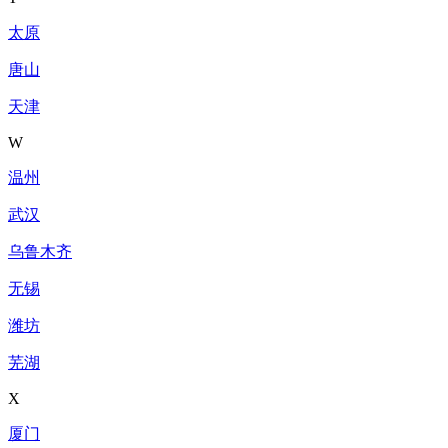
太原
唐山
天津
W
温州
武汉
乌鲁木齐
无锡
潍坊
芜湖
X
厦门