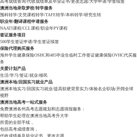
高考成绩查询/代收成绩单及毕业证书/更改志愿/大学申请/学签续签
澳洲当地录取梦校/转学服务
预科转学/文凭课程转学/TAFE转学/本科转学/研究生转
职业年/翻译课程申请服务
NAATI课程/CCL课程/职业年PY课程
签证服务项目
500学生签证申请/学生签证续签
保险代理购买服务
海外学生健康保险OSHC和485毕业生临时工作签证健康保险OVHC代买服
务
关爱计划产品
生活/学习/签证/就业/移民
澳洲本地/回国实习就业产品
澳洲本地实习/回国实习就业/提高软硬背景实力/体验名企职场/开阔全球
视野
澳洲当地高考一站式服务
免费澳洲各州高考志愿规划和志愿填报服务：
帮助学生处理在澳洲当地高考升大学
所需的全部手续，
包括高考成绩查询，
代收成绩单及毕业证书、更改志愿