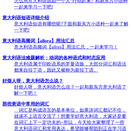
怎么用意大利语鼓励一个人“行动起来?”和新东方小语种
一起来学习一下吧!
意大利语短语详细介绍
意大利语短语有哪些呢?下面和新东方小语种一起来了解
一下吧!
意大利语高频词【allora】用法汇总
意大利语高频词【allora】用法汇总，一起来学习！
意大利语法难题解析：动词的各种语式和时态应用
意大利语属于印欧语系的罗曼语族，大部分词汇和语法
都来自拉丁语，因此又被称为新拉丁语。
好烦人呀，意大利语怎么说？
好烦人呀，意大利语怎么说？一起和新东方意大利语了
解一下吧！
那些意语中常用的词汇
词汇是构成语言的基本单位，如果连词汇都记不住，
就谈不上语言交流了！想要学好意大利语，大家还是要
在词汇上下一定功夫的~所以，今天给大家整理了一些
意大利语词汇和常用表达，希望能够帮助到正在学习语