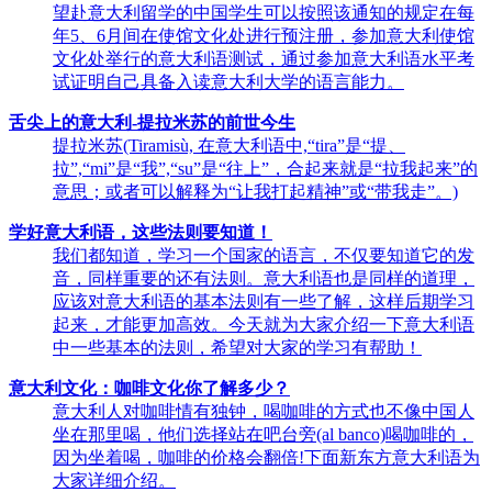
望赴意大利留学的中国学生可以按照该通知的规定在每
年5、6月间在使馆文化处进行预注册，参加意大利使馆
文化处举行的意大利语测试，通过参加意大利语水平考
试证明自己具备入读意大利大学的语言能力。
舌尖上的意大利-提拉米苏的前世今生
提拉米苏(Tiramisù, 在意大利语中,“tira”是“提、
拉”,“mi”是“我”,“su”是“往上”，合起来就是“拉我起来”的
意思；或者可以解释为“让我打起精神”或“带我走”。)
学好意大利语，这些法则要知道！
我们都知道，学习一个国家的语言，不仅要知道它的发
音，同样重要的还有法则。意大利语也是同样的道理，
应该对意大利语的基本法则有一些了解，这样后期学习
起来，才能更加高效。今天就为大家介绍一下意大利语
中一些基本的法则，希望对大家的学习有帮助！
意大利文化：咖啡文化你了解多少？
意大利人对咖啡情有独钟，喝咖啡的方式也不像中国人
坐在那里喝，他们选择站在吧台旁(al banco)喝咖啡的，
因为坐着喝，咖啡的价格会翻倍!下面新东方意大利语为
大家详细介绍。