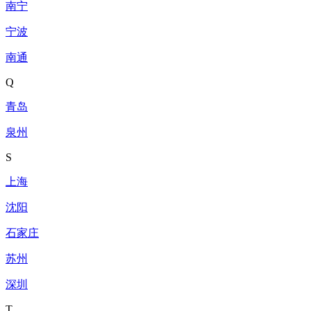
南宁
宁波
南通
Q
青岛
泉州
S
上海
沈阳
石家庄
苏州
深圳
T