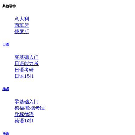
其他语种
意大利
西班牙
俄罗斯
日语
零基础入门
日语能力考
日语考研
日语1对1
德语
零基础入门
德福/歌德考试
欧标德语
德语1对1
法语