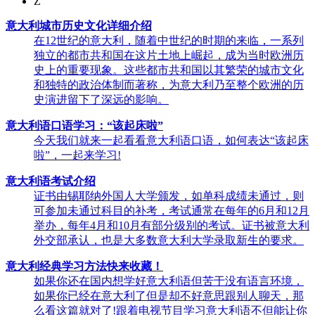
Z
意大利城市历史文化详细介绍
在12世纪的意大利，随着中世纪的时期的来临，一系列
独立的都市共和国在这片土地上崛起，成为当时欧洲历
史上的重要现象。这些都市共和国以其繁荣的城市文化
和独特的政治体制而著称，为意大利乃至整个欧洲的历
史演进留下了深远的影响。
意大利语口语学习：“该起床啦”
今天我们就来一起看看意大利语口语，如何表达“该起床
啦”，一起来学习!
意大利语考试介绍
证书由锡耶纳外国人大学颁发，如单科成绩未通过，则
可参加未通过科目的补考，考试通常在每年的6月和12月
举办，每年4月和10月有部分级别的考试。证书被意大利
外交部承认，也是大多数意大利大学录取新生的要求。
意大利经典学习方法快来收藏！
如果你还在国内想学好意大利语但苦于没有语言环境，
如果你已经在意大利了但是却不好意思跟别人聊天，那
么看这篇就对了!跟着电视节目学习意大利语不但能让你