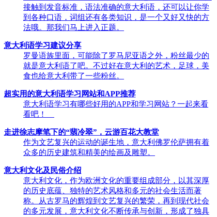
接触到发音标准，语法准确的意大利语，还可以让你学
到各种口语，词组还有各类知识，是一个又好又快的方
法哦。那我们马上进入正题。
意大利语学习建议分享
罗曼语族里面，可能除了罗马尼亚语之外，粉丝最少的
就是意大利语了吧。不过好在意大利的艺术，足球，美
食也给意大利带了一些粉丝。
超实用的意大利语学习网站和APP推荐
意大利语学习有哪些好用的APP和学习网站？一起来看
看吧！
走进徐志摩笔下的“翡冷翠”，云游百花大教堂
作为文艺复兴的运动的诞生地，意大利佛罗伦萨拥有着
众多的历史建筑和精美的绘画及雕塑。
意大利文化及民俗介绍
意大利文化，作为欧洲文化的重要组成部分，以其深厚
的历史底蕴、独特的艺术风格和多元的社会生活而著
称。从古罗马的辉煌到文艺复兴的繁荣，再到现代社会
的多元发展，意大利文化不断传承与创新，形成了独具