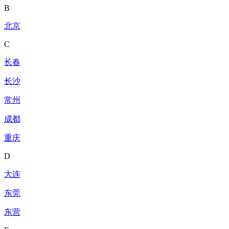
B
北京
C
长春
长沙
常州
成都
重庆
D
大连
东莞
东营