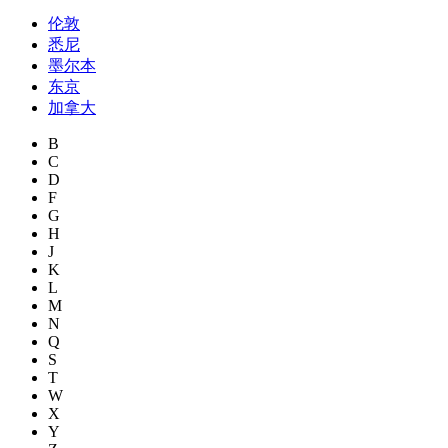
伦敦
悉尼
墨尔本
东京
加拿大
B
C
D
F
G
H
J
K
L
M
N
Q
S
T
W
X
Y