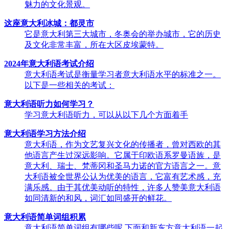
魅力的文化景观。
这座意大利冰城：都灵市
它是意大利第三大城市，冬奥会的举办城市，它的历史
及文化非常丰富，所在大区皮埃蒙特。
2024年意大利语考试介绍
意大利语考试是衡量学习者意大利语水平的标准之一。
以下是一些相关的考试：
意大利语听力如何学习？
学习意大利语听力，可以从以下几个方面着手
意大利语学习方法介绍
意大利语，作为文艺复兴文化的传播者，曾对西欧的其
他语言产生过深远影响。它属于印欧语系罗曼语族，是
意大利、瑞士、梵蒂冈和圣马力诺的官方语言之一。意
大利语被全世界公认为优美的语言，它富有艺术感，充
满乐感。由于其优美动听的特性，许多人赞美意大利语
如同清新的和风，词汇如同盛开的鲜花。
意大利语简单词组积累
意大利语简单词组有哪些呢,下面和新东方意大利语一起