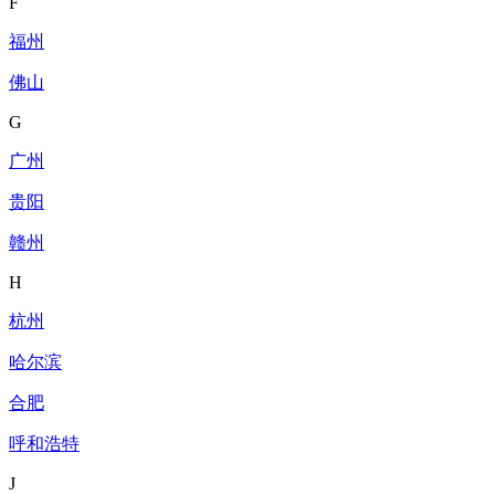
F
福州
佛山
G
广州
贵阳
赣州
H
杭州
哈尔滨
合肥
呼和浩特
J