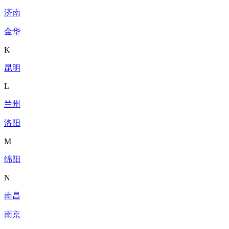
济南
金华
K
昆明
L
兰州
洛阳
M
绵阳
N
南昌
南京