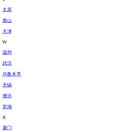
太原
唐山
天津
W
温州
武汉
乌鲁木齐
无锡
潍坊
芜湖
X
厦门