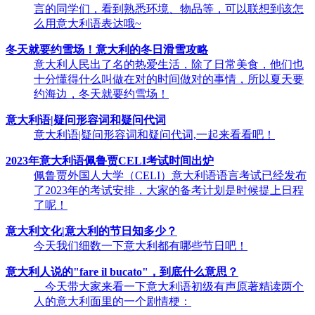
言的同学们，看到熟悉环境、物品等，可以联想到该怎
么用意大利语表达哦~
冬天就要约雪场！意大利的冬日滑雪攻略
意大利人民出了名的热爱⽣活，除了日常美⻝，他们也
⼗分懂得什么叫做在对的时间做对的事情，所以夏天要
约海边，冬天就要约雪场！
意大利语|疑问形容词和疑问代词
意大利语|疑问形容词和疑问代词,一起来看看吧！
2023年意大利语佩鲁贾CELI考试时间出炉
佩鲁贾外国人大学（CELI）意大利语语言考试已经发布
了2023年的考试安排，大家的备考计划是时候提上日程
了呢！
意大利文化|意大利的节日知多少？
今天我们细数一下意大利都有哪些节日吧！
意大利人说的"fare il bucato"，到底什么意思？
今天带大家来看一下意大利语初级有声原著精读两个
人的意大利面里的一个剧情梗：