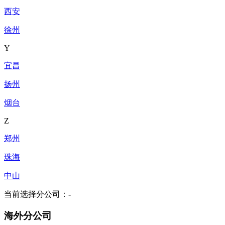
西安
徐州
Y
宜昌
扬州
烟台
Z
郑州
珠海
中山
当前选择分公司：
-
海外分公司