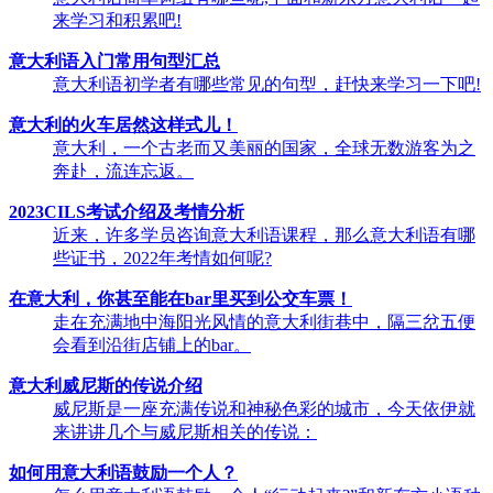
来学习和积累吧!
意大利语入门常用句型汇总
意大利语初学者有哪些常见的句型，赶快来学习一下吧!
意大利的火车居然这样式儿！
意大利，一个古老而又美丽的国家，全球无数游客为之
奔赴，流连忘返。
2023CILS考试介绍及考情分析
近来，许多学员咨询意大利语课程，那么意大利语有哪
些证书，2022年考情如何呢?
在意大利，你甚至能在bar里买到公交车票！
走在充满地中海阳光风情的意大利街巷中，隔三岔五便
会看到沿街店铺上的bar。
意大利威尼斯的传说介绍
威尼斯是一座充满传说和神秘色彩的城市，今天依伊就
来讲讲几个与威尼斯相关的传说：
如何用意大利语鼓励一个人？