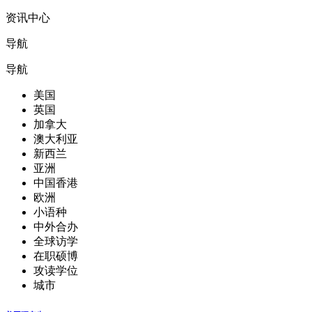
资讯中心
导航
导航
美国
英国
加拿大
澳大利亚
新西兰
亚洲
中国香港
欧洲
小语种
中外合办
全球访学
在职硕博
攻读学位
城市