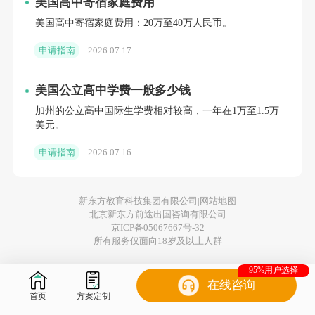
美国高中寄宿家庭费用
美国高中寄宿家庭费用：20万至40万人民币。
这几年有个明显的趋势——越来越多的家庭开
申请指南
2026.07.17
始青睐IB课程。
BISB在2026年直接拿下波士顿
地区第1名、麻省第2名的宝座，全美排名也冲
美国公立高中学费一般多少钱
到了第27位。
加州的公立高中国际生学费相对较高，一年在1万至1.5万
美元。
这所学校最值得关注的是它的“朋友圈”：
跟
申请指南
2026.07.16
MIT、
茱莉亚音乐学院
都有深度合作
，学生来
自全球80多个国家和地区。特别适合从国内国
新东方教育科技集团有限公司|
网站地图
际学校体系转出来的孩子，语言过渡几乎可以
北京新东方前途出国咨询有限公司
京ICP备05067667号-32
无缝衔接，而且拿的是全美认可度超高的IB文
所有服务仅面向18岁及以上人群
凭。
95%用户选择
在线咨询
3. 大隐于市的学霸摇篮：Boston University
首页
方案定制