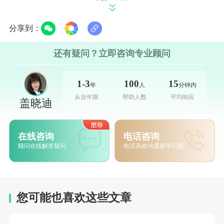
▍波士顿顶校神仙打架！这三所你得先认识
分享到：
波士顿这个城市本身就是一座“大学城”，哈佛
还有疑问？立即咨询专业顾问
和MIT都在这儿安家。在这样得天独厚的学术
氛围中，波士顿地区的顶流私立高中自然也是
1-3
100
15
年
人
分钟内
扎堆出现。下面这三所，是我们觉得2026年最
从业年限
帮助人数
平均响应
盖晓迪
值得你花时间研究的：
1. “小而精”的学术天花板：Commonwealth
在线咨询
电话咨询
顾问在线解答疑问
电话高效沟通留学问题
School
这所学校在
Niche 2026年全美私立高中榜单中
高居第9名
，全校只有160多个学生，师生比低
您可能也喜欢这些文章
到惊人的
5:1
，老师几乎全是硕士以上学历。这