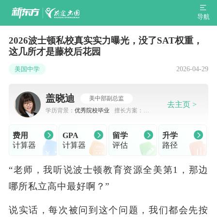
导航
2026波士顿私校真实实力曝光，没了SAT权重，
这几所才是藤校后花园
2026-04-29
美国中学
盖晓迪
美中部副总监
去主页 >
学历背景：
优秀院校毕业
擅长方案：
出
国留学规划，申请规划
费用
GPA
留学
升学
计算器
计算器
评估
路径
“老师，我听说波士顿教育资源全美第1，那边
哪所私立高中最好啊？”
说实话，每次被问到这个问题，我们都会先按