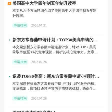
所学校的教学风格极具大学预科性质，SAT均
美国高中大学四年制五年制升读率
分高达1490分，毕业生去的全是耶鲁、哈佛、
本文从六个方面详细介绍了美国高中大学四年制五年制
升读率。
麻省理工这类顶流院校。
申请指南
2026.07.31
适合什么样的孩子？
学术底子极硬、抗压能力
强、不追求大操场大体育馆，而是想天天泡在
新东方常春藤申请计划：TOP30美高申请的定
制化解决方案
波士顿的博物馆和图书馆里做学问的“学霸体
本文聚焦新东方常春藤申请逆袭计划，针对TOP30美高
录取率低至3%的竞争现状，解析其核心竞争力。文章详
质”孩子。走读学费约 57,593/年，不过学校有
述了由前校长、前招生官领衔的40小时1V1专属辅导体
申请指南
2026.07.28
系，涵
非常慷慨的助学金项目——平均助学金高达
57,593/年，不过学校有非常慷慨的助学金项目
逆袭TOP30美高：新东方常春藤申请·冲顶计划
——
平均助学金高达46,260，33%的新生都能
如何为家庭提供定制化升读解决方案
本文深度解析新东方常春藤申请·冲顶计划的服务内核。
文章指出，该项目通过严苛的学前筛选机制，确保生源
拿到资助。
质量，并由美国知名私校前校长团亲自执行40小时定制
申请指南
2026.07.28
化培训。内容
2. 国际视野拉满：British International
School of Boston