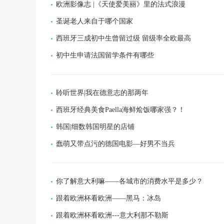
欧洲影像志 |《天使爱美丽》里的法式浪漫
圣诞老人来自于哪个国家
西班牙三成初中生曾留过级 留级率全欧最高
初中生申请法国留学条件有哪些
聆听世界|我在德意志的那两年
西班牙经典美食Paella海鲜烩饭哪家强？！
韩国|细数韩国明星的店铺
蠢萌又带点污的德国电影—好男不当兵
你了解意大利嘛——各城市的消费水平是多少？
跟着欧洲杯看欧洲——黑马：冰岛
跟着欧洲杯看欧洲---意大利那不勒斯