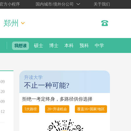
官方小程序
国内城市/境外分公司
关于我们
郑州
硕士
博士
本科
预科
中学
我想读
升读大学
-09
不止一种可能?
-20
拒绝一考定终身，多路径供你选择
-09
5大路径
20+升读机会
覆盖16+国家/地区
-12