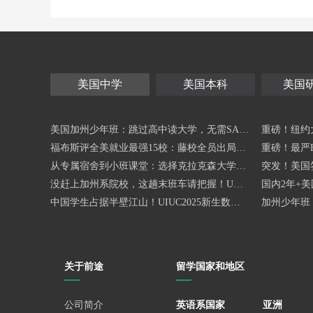
美国中学
美国本科
美国
美国加州少年班：跳过高中读大学，无需SAT/
重磅！纽约
ACT
福布斯评全美就业最强15校：藤校全员出局？
重磅！最严
这所CS神校赢麻了！
从专属宿舍到小班课堂：选择克拉克森大学少
生最受影响
突发！美国
年班的6个理由
没赶上加州系院校，这趟末班车请把握！UCS
国内2年+
B PCP项目为你锁定加州名校
中国学生占据半壁江山！UIUC2025新生数据
价比了！
加州少年班：
曝光，规模再创新高
OP30的学
关于前途
留学国家和地区
公司简介
英语系国家
亚洲