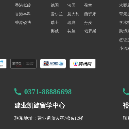
香港低龄
德国
法国
荷兰
求职
香港本科
爱尔兰
意大利
西班牙
背景
香港硕博
瑞士
瑞典
丹麦
学术
挪威
芬兰
俄罗斯
跨境
签证
小语
0371-88886698
建业凯旋留学中心
裕
联系地址：建业凯旋A座7楼&12楼
联