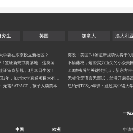
研究生
英国
加拿大
澳大利
大学要在东京设立新校区？
突发！美国F-1签证新规确认将于9月
F-1签证新规或将落地，这类留学
生效！D/S制度正式废除！
不输藤校，这些实力顶尖的小众美
！
签证审查新规，3月30日生效！
不要错过！
310放榜后的关键转折点：新东方带你
美国2年，加州大学直通项目太有性
6美高申请新变化，补录阶段如何把
无标化无语言无面试，丝滑开启美高
无需SAT/ACT，孩子入读美本T
习！中产娃“超车路径”曝光！
纽约州TCS少年班：跳过高中读大学
术加速器
T/ACT！
一站
中国
欧洲
申请