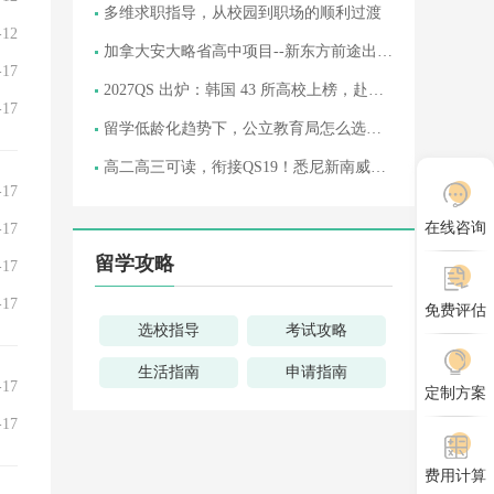
多维求职指导，从校园到职场的顺利过渡
-12
加拿大安大略省高中项目--新东方前途出国
-17
中学学分直通计划
2027QS 出炉：韩国 43 所高校上榜，赴韩
-17
人数创历史新高！
留学低龄化趋势下，公立教育局怎么选？
一文读懂加拿大安省三大热门学区特点
高二高三可读，衔接QS19！悉尼新南威尔
士大学国内预科也太香了！
-17
在线咨询
-17
留学攻略
-17
-17
免费评估
选校指导
考试攻略
生活指南
申请指南
-17
定制方案
-17
费用计算