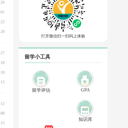
-29
-01
-22
-20
打开微信扫一扫码上体验
-27
留学小工具
-18
-18
-15
GPA
留学评估
-12
-08
知识库
-15