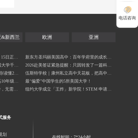
电话咨询
亚&新西兰
欧洲
亚洲
15日正式
新东方圣玛丽美国高中：百年学府里的成长守
国大学千万
护
2026赴美签证紧急提醒：只因转发了一篇科普
读懂202
文章，CMU的机器人专业offer没了...
伍斯特学校｜康州私立高中天花板，把高中生
握机会？
10年级学
活变得闪闪发光！
最“偏爱”中国学生的5所美国大学！
，无需SA
纽约大学成立「王炸」新学院！STEM 申请党
迎来超级利好！
式服务
规划
在线时间：7*24小时