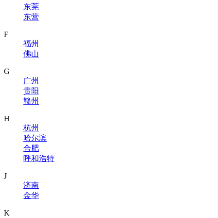
东莞
东营
F
福州
佛山
G
广州
贵阳
赣州
H
杭州
哈尔滨
合肥
呼和浩特
J
济南
金华
K