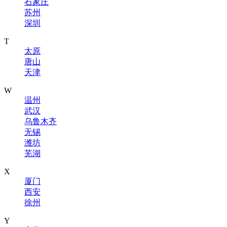
石家庄
苏州
深圳
T
太原
唐山
天津
W
温州
武汉
乌鲁木齐
无锡
潍坊
芜湖
X
厦门
西安
徐州
Y