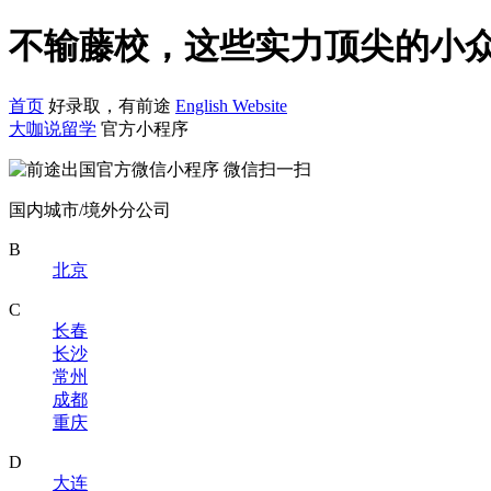
不输藤校，这些实力顶尖的小众
首页
好录取，有前途
English Website
大咖说留学
官方小程序
微信扫一扫
国内城市/境外分公司
B
北京
C
长春
长沙
常州
成都
重庆
D
大连