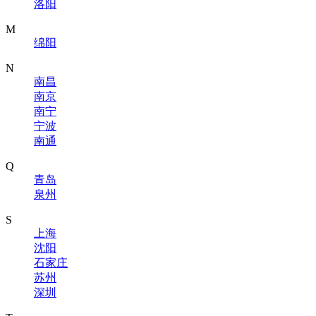
洛阳
M
绵阳
N
南昌
南京
南宁
宁波
南通
Q
青岛
泉州
S
上海
沈阳
石家庄
苏州
深圳