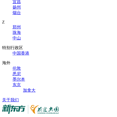
宜昌
扬州
烟台
Z
郑州
珠海
中山
特别行政区
中国香港
海外
伦敦
悉尼
墨尔本
东京
加拿大
关于我们