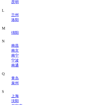
昆明
L
兰州
洛阳
M
绵阳
N
南昌
南京
南宁
宁波
南通
Q
青岛
泉州
S
上海
沈阳