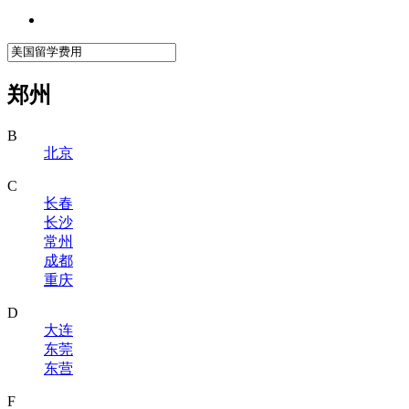
郑州
B
北京
C
长春
长沙
常州
成都
重庆
D
大连
东莞
东营
F