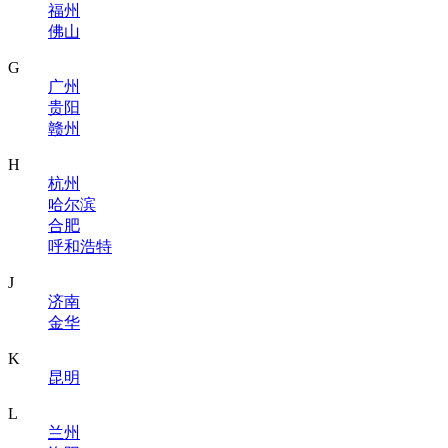
福州
佛山
G
广州
贵阳
赣州
H
杭州
哈尔滨
合肥
呼和浩特
J
济南
金华
K
昆明
L
兰州