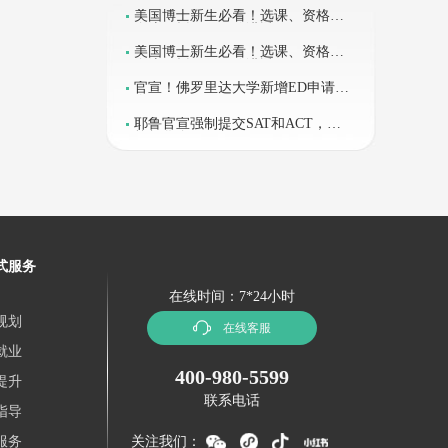
美国博士新生必看！选课、资格考
全流程拆解，一篇讲透
美国博士新生必看！选课、资格考
全流程拆解，一篇讲透
官宣！佛罗里达大学新增ED申请轮
次
耶鲁官宣强制提交SAT和ACT，藤
校标化全面回归
式服务
在线时间：7*24小时
规划
在线客服
就业
400-980-5599
提升
联系电话
指导
服务
关注我们：