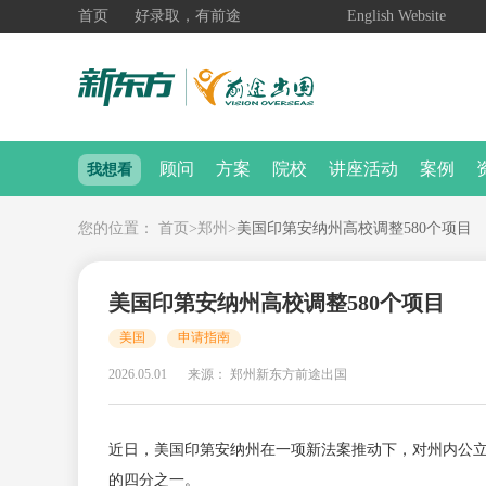
首页
好录取，有前途
English Website
顾问
方案
院校
讲座活动
案例
我想看
您的位置：
首页
>
郑州
>
美国印第安纳州高校调整580个项目
美国印第安纳州高校调整580个项目
美国
申请指南
2026.05.01
来源： 郑州新东方前途出国
近日，美国印第安纳州在一项新法案推动下，对州内公
的四分之一。