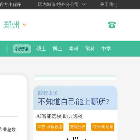
官方小程序
国内城市/境外分公司
关于我们
郑州
硕士
博士
本科
预科
中学
我想读
院校太多
不知道自己能上哪所?
AI智能选校 助力选校
20万+录取数据
智能分析
2分钟出结果
专业总数