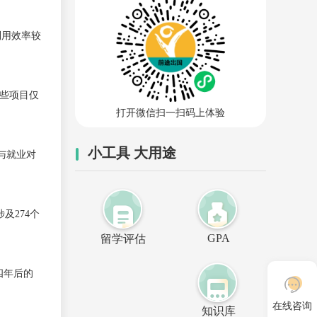
利用效率较
这些项目仅
打开微信扫一扫码上体验
小工具 大用途
与就业对
y）涉及274个
GPA
留学评估
四年后的
在线咨询
知识库