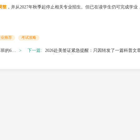
调整
，并从2027年秋季起停止相关专业招生。但已在读学生仍可完成学业
专业推荐
考试攻略
班的6个
下一篇:
2026赴美签证紧急提醒：只因转发了一篇科普文
U的机器人专业offer没了...