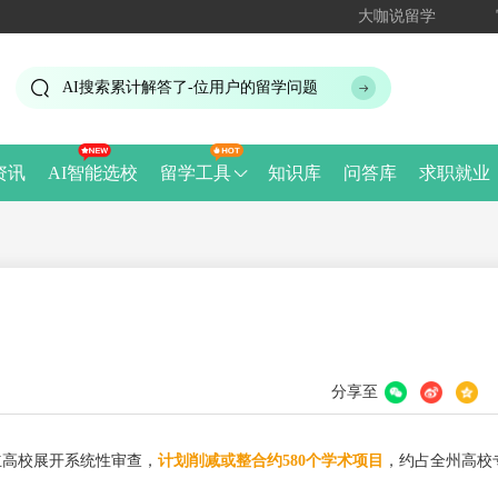
大咖说留学
AI搜索累计解答了
-
位用户的留学问题
资讯
AI智能选校
留学工具
知识库
问答库
求职就业
分享至
立高校展开系统性审查，
计划削减或整合约580个学术项目
，约占全州高校