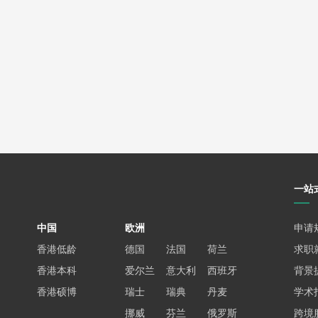
一站
中国
欧洲
申请
香港低龄
德国
法国
荷兰
求职
香港本科
爱尔兰
意大利
西班牙
背景
香港硕博
瑞士
瑞典
丹麦
学术
挪威
芬兰
俄罗斯
跨境