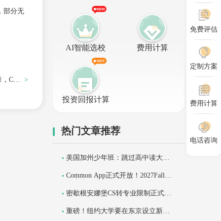
，部分无
免费评估
AI智能选校
费用计算
定制方案
章，CM
投资回报计算
费用计算
热门文章推荐
电话咨询
美国加州少年班：跳过高中读大
学，无需SAT/ACT
Common App正式开放！2027Fall美
本申请，注意这三大变化！
密歇根安娜堡CS转专业限制正式解
除！
重磅！纽约大学要在东京设立新校
区？