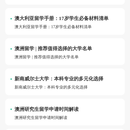
澳大利亚留学手册：17岁学生必备材料清单
澳大利亚留学手册：17岁学生必备材料清单
澳洲留学 | 推荐值得选择的大学名单
澳洲留学 | 推荐值得选择的大学名单
新南威尔士大学：本科专业的多元化选择
新南威尔士大学：本科专业的多元化选择
澳洲研究生留学申请时间解读
澳洲研究生留学申请时间解读