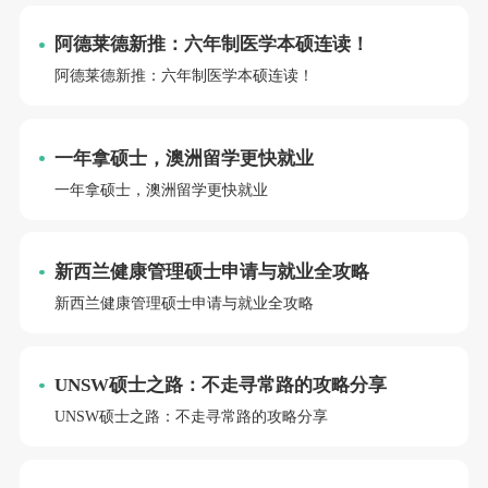
阿德莱德新推：六年制医学本硕连读！
阿德莱德新推：六年制医学本硕连读！
一年拿硕士，澳洲留学更快就业
一年拿硕士，澳洲留学更快就业
新西兰健康管理硕士申请与就业全攻略
新西兰健康管理硕士申请与就业全攻略
UNSW硕士之路：不走寻常路的攻略分享
UNSW硕士之路：不走寻常路的攻略分享