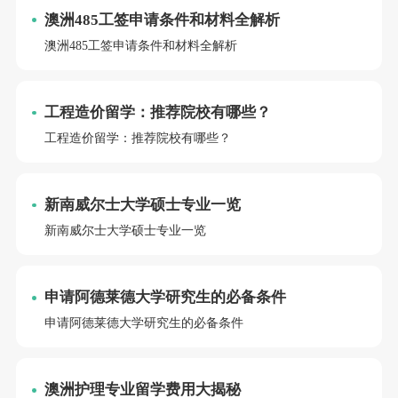
澳洲485工签申请条件和材料全解析
澳洲485工签申请条件和材料全解析
工程造价留学：推荐院校有哪些？
工程造价留学：推荐院校有哪些？
新南威尔士大学硕士专业一览
新南威尔士大学硕士专业一览
申请阿德莱德大学研究生的必备条件
申请阿德莱德大学研究生的必备条件
澳洲护理专业留学费用大揭秘