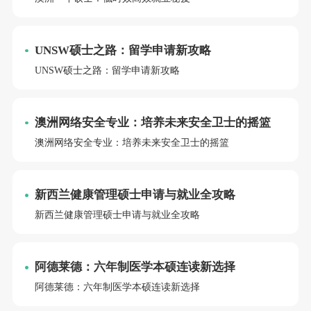
UNSW硕士之路：留学申请新攻略
UNSW硕士之路：留学申请新攻略
澳洲网络安全专业：培养未来安全卫士的摇篮
澳洲网络安全专业：培养未来安全卫士的摇篮
新西兰健康管理硕士申请与就业全攻略
新西兰健康管理硕士申请与就业全攻略
阿德莱德：六年制医学本硕连读新选择
阿德莱德：六年制医学本硕连读新选择