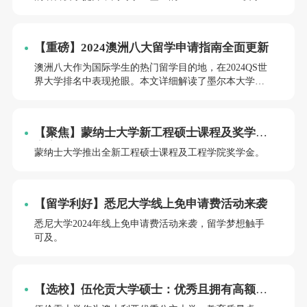
代GTE要求。新政策涉及分数、时限及问卷形式的变
化，提醒申请者认真准备签证材料，确保信息准确有
力，避免拒签风险。
【重磅】2024澳洲八大留学申请指南全面更新
澳洲八大作为国际学生的热门留学目的地，在2024QS世
界大学排名中表现抢眼。本文详细解读了墨尔本大学、
新南威尔士大学、悉尼大学和澳大利亚国立大学的本硕
招生要求及申请截止时间，帮助有意留学澳洲的学子提
前规划，顺利申请心仪的院校。
【聚焦】蒙纳士大学新工程硕士课程及奖学金
发布
蒙纳士大学推出全新工程硕士课程及工程学院奖学金。
【留学利好】悉尼大学线上免申请费活动来袭
悉尼大学2024年线上免申请费活动来袭，留学梦想触手
可及。
【选校】伍伦贡大学硕士：优秀且拥有高额奖
学金