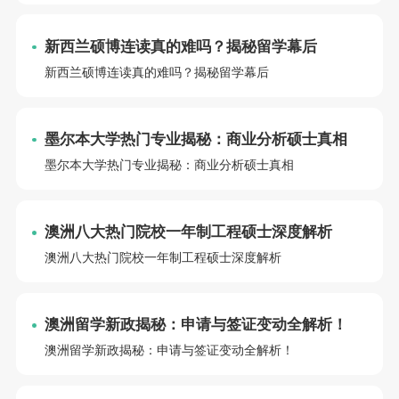
新西兰硕博连读真的难吗？揭秘留学幕后
新西兰硕博连读真的难吗？揭秘留学幕后
墨尔本大学热门专业揭秘：商业分析硕士真相
墨尔本大学热门专业揭秘：商业分析硕士真相
澳洲八大热门院校一年制工程硕士深度解析
澳洲八大热门院校一年制工程硕士深度解析
澳洲留学新政揭秘：申请与签证变动全解析！
澳洲留学新政揭秘：申请与签证变动全解析！