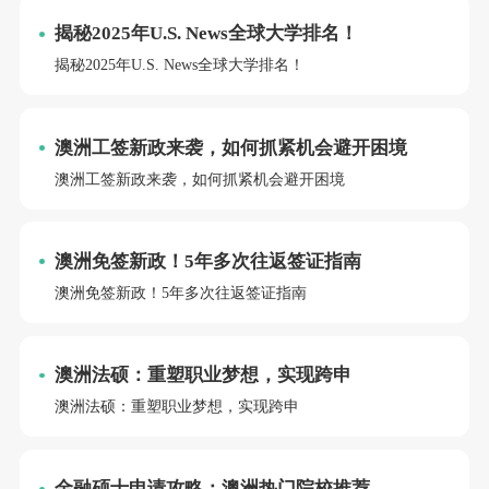
揭秘2025年U.S. News全球大学排名！
揭秘2025年U.S. News全球大学排名！
澳洲工签新政来袭，如何抓紧机会避开困境
澳洲工签新政来袭，如何抓紧机会避开困境
澳洲免签新政！5年多次往返签证指南
澳洲免签新政！5年多次往返签证指南
澳洲法硕：重塑职业梦想，实现跨申
澳洲法硕：重塑职业梦想，实现跨申
金融硕士申请攻略：澳洲热门院校推荐