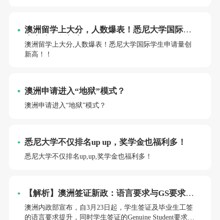
澳洲留学上大分，人数爆表！悉尼大学国际学
生申请量创新高！！
澳洲留学上大分,人数爆表！悉尼大学国际学生申请量创
新高！！
澳洲申请进入“地狱”模式？
澳洲申请进入“地狱”模式？
悉尼大学不仅排名up up，奖学金也福利多！
悉尼大学不仅排名up,up,奖学金也福利多！
【解析】澳洲签证新政：语言要求与GS要求调
整
澳洲内政部宣布，自3月23日起，学生签证及毕业生工签
的语言要求提升，同时学生签证的Genuine Student要求替