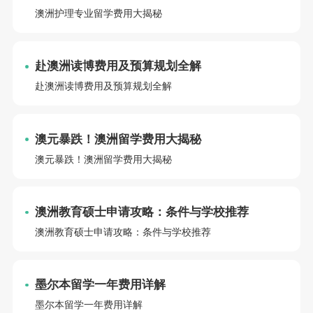
澳洲护理专业留学费用大揭秘
赴澳洲读博费用及预算规划全解
赴澳洲读博费用及预算规划全解
澳元暴跌！澳洲留学费用大揭秘
澳元暴跌！澳洲留学费用大揭秘
澳洲教育硕士申请攻略：条件与学校推荐
澳洲教育硕士申请攻略：条件与学校推荐
墨尔本留学一年费用详解
墨尔本留学一年费用详解