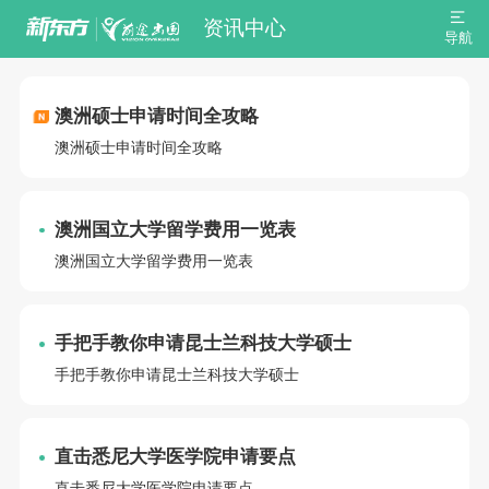
资讯中心
导航
澳洲硕士申请时间全攻略
澳洲硕士申请时间全攻略
澳洲国立大学留学费用一览表
澳洲国立大学留学费用一览表
手把手教你申请昆士兰科技大学硕士
手把手教你申请昆士兰科技大学硕士
直击悉尼大学医学院申请要点
直击悉尼大学医学院申请要点