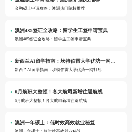
金融硕士申请攻略：澳洲热门院校推荐
澳洲485签证全攻略：留学生工签申请宝典
澳洲485签证全攻略：留学生工签申请宝典
新西兰AI留学指南：坎特伯雷大学优势一网打
尽
新西兰AI留学指南：坎特伯雷大学优势一网打尽
6月航班大整顿！各大航司新增往返航线
6月航班大整顿！各大航司新增往返航线
澳洲一年硕士：低时效高效就业秘笈
澳洲一年硕士：低时效高效就业秘笈