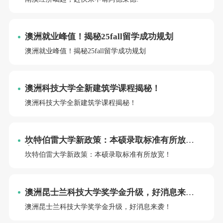
澳洲就业峰值！揭秘25fall留学成功规划
澳洲就业峰值！揭秘25fall留学成功规划
澳洲科技大学全新建筑学课程揭秘！
澳洲科技大学全新建筑学课程揭秘！
坎特伯雷大学新政策：本硕录取标准有所放
宽！
坎特伯雷大学新政策：本硕录取标准有所放宽！
澳洲昆士兰科技大学奖学金升级，好消息来
袭！
澳洲昆士兰科技大学奖学金升级，好消息来袭！