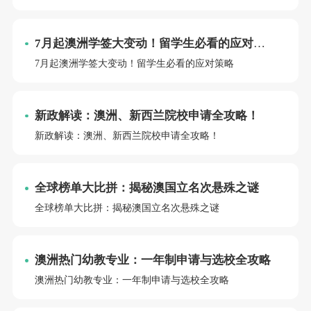
7月起澳洲学签大变动！留学生必看的应对策
略
7月起澳洲学签大变动！留学生必看的应对策略
新政解读：澳洲、新西兰院校申请全攻略！
新政解读：澳洲、新西兰院校申请全攻略！
全球榜单大比拼：揭秘澳国立名次悬殊之谜
全球榜单大比拼：揭秘澳国立名次悬殊之谜
澳洲热门幼教专业：一年制申请与选校全攻略
澳洲热门幼教专业：一年制申请与选校全攻略