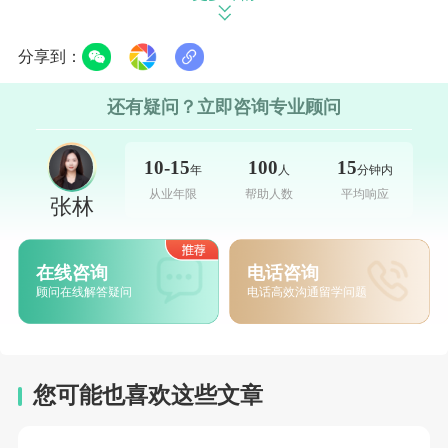
分数，但高分的标准化考试成绩可以显著提高
申请成功率。
分享到：
还有疑问？立即咨询专业顾问
3. **英语语言能力**：
- **语言考试**：对于国际申请者，长岛大学要
10-15
100
15
年
人
分钟内
求提供英语语言成绩，如托福（TOEFL）或雅
从业年限
帮助人数
平均响应
张林
思（IELTS）。一般来说，托福iBT总分不低于
79分，雅思总分不低于6.5分。
在线咨询
电话咨询
顾问在线解答疑问
电话高效沟通留学问题
4. **推荐信**：
- **推荐信**：申请者通常需要提供一到两封推
您可能也喜欢这些文章
荐信，推荐人可以是高中阶段的老师、校长或
其他熟悉其学术能力和个人素质的人。推荐信