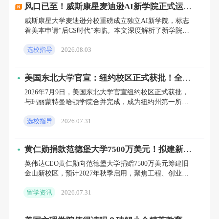
风口已至！威斯康星麦迪逊AI新学院正式运
应详细描述申请者的学术能力、个人素质和潜
营，2027/2028届理工科申请者必须关注
威斯康星大学麦迪逊分校重磅成立独立AI新学院，标志
着美本申请“后CS时代”来临。本文深度解析了新学院的
力。
招生政策、课程差异及背后全球高校AI人才争夺的底层
选校指导
2026.08.03
逻辑。针
5. **个人陈述**：
美国东北大学官宣：纽约校区正式获批！全球
- **个人陈述**：个人陈述是展示申请者学术背
第14个校区落子曼哈顿
2026年7月9日，美国东北大学官宣纽约校区正式获批，
景、兴趣爱好和职业目标的重要材料。申请者
与玛丽蒙特曼哈顿学院合并完成，成为纽约州第一所可
提供完整本科课程体系的外州大学，全球校区达14个。
需要详细描述自己选择长岛大学的原因、未来
选校指导
2026.07.31
本文深度
的职业规划以及为什么选择该专业。个人陈述
黄仁勋捐款范德堡大学7500万美元！拟建新学
应结构清晰、内容具体、语言流畅。
院押注"艺术+工程"交叉赛道，2027申请季格
英伟达CEO黄仁勋向范德堡大学捐赠7500万美元筹建旧
局生变
金山新校区，预计2027年秋季启用，聚焦工程、创业与
设计交叉学科。本文深度解析该事件背后的留学申请新
#### 研究生录取条件
留学资讯
2026.07.31
风向，