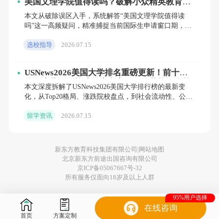
美国文理学院值得读吗？破解小众精英教育的
1. **学术成绩**：
真实回报
本文从破除误区入手，系统解答“美国文理学院值得读
- **本科成绩单**：申请者需要提供本科阶段的
吗”这一高频疑问，精准捕捉当前国际生申请窗口期，分
本科与硕士两类人群深度拆解申请全流程，并以真实费
成绩单，显示所有科目的成绩和学分。长岛大
选校指导
2026.07.15
用减免机制与著
学通常要求申请者在本科阶段取得优异的学术
USNews2026美国大学排名重磅更新！前十洗
成绩，特别是在相关专业课程上表现出色。
牌，这些黑马校成最大赢家，你的梦校还在第
本文深度拆解了USNews2026美国大学排行榜的最新变
- **GPA**：一般来说，申请者的GPA应在
1梯队吗？
化，从Top20格局、涨跌院校盘点，到社会流动性、公私
界限模糊等三大核心趋势，为你呈现一份超越数字本身
3.0（满分4.0）以上，具体要求因专业而异。
留学资讯
2026.07.15
的
2. **标准化考试成绩**：
新东方教育科技集团有限公司|
网站地图
北京新东方前途出国咨询有限公司
- **
或
成绩**：一些研究生课程要求
GRE
GMAT
京ICP备05067667号-32
所有服务仅面向18岁及以上人群
申请者提供GRE（研究生入学考试）或
GMAT（管理学研究生入学考试）成绩。具体
95%用户选择
在线咨询
要求因专业而异。
首页
方案定制