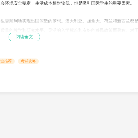
社会环境安全稳定，生活成本相对较低，也是吸引国际学生的重要因素。
学生更顺利地实现出国深造的梦想。澳大利亚、加拿大、荷兰和新西兰都
高质量的教学和研究水平、灵活的入学标准和友好的移民政策而著称。对
阅读全文
个明智的决定。未来，这些国家将继续吸引更多的国际学生，为全球高等
专业推荐
考试攻略