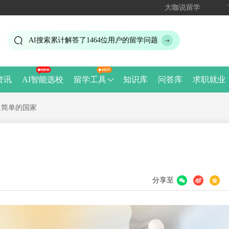
大咖说留学
AI搜索累计解答了
1464
位用户的留学问题
资讯
AI智能选校
留学工具
知识库
问答库
求职就业
超简单的国家
分享至