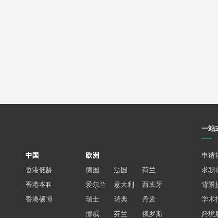
一站
中国
欧洲
申请
香港低龄
德国
法国
荷兰
求职
香港本科
爱尔兰
意大利
西班牙
背景
香港硕博
瑞士
瑞典
丹麦
学术
挪威
芬兰
俄罗斯
跨境