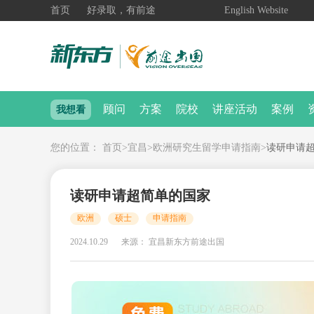
首页
好录取，有前途
English Website
顾问
方案
院校
讲座活动
案例
我想看
您的位置：
首页
>
宜昌
>
欧洲研究生留学申请指南
>
读研申请
读研申请超简单的国家
欧洲
硕士
申请指南
2024.10.29
来源： 宜昌新东方前途出国