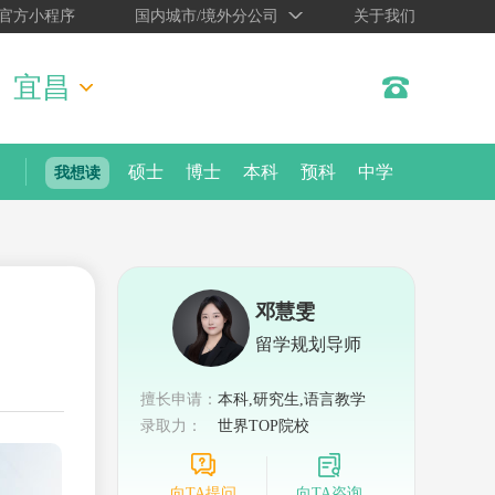
官方小程序
国内城市/境外分公司
关于我们
宜昌
硕士
博士
本科
预科
中学
我想读
邓慧雯
留学规划导师
擅长申请：
本科,研究生,语言教学
录取力：
世界TOP院校
向TA提问
向TA咨询