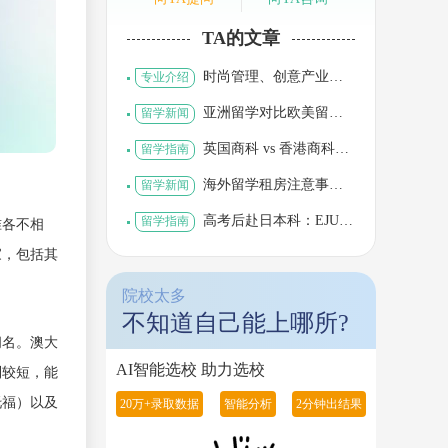
TA的文章
时尚管理、创意产业留
专业介绍
学，欧洲与亚洲项目差
异
亚洲留学对比欧美留
留学新闻
学，申请规则、学制、
发展路径拆解
英国商科 vs 香港商科，
留学指南
课程侧重与实习资源梳
理
海外留学租房注意事
留学新闻
项，避开生活开支陷阱
准各不相
高考后赴日本科：EJU
留学指南
备考与语言学校如何合
家，包括其
理安排
院校太多
不知道自己能上哪所?
闻名。澳大
制较短，能
AI智能选校 助力选校
托福）以及
20万+录取数据
智能分析
2分钟出结果