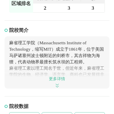
区域排名
教育
2
3
3
院校简介
麻省理工学院
（Massachusetts Institute of
Technology，缩写MIT）成立于1861年，位于美国
马萨诸塞州波士顿附近的剑桥市，其吉祥物为海
狸，代表动物界最擅长筑水坝的工程师。
麻省理工素以理工闻名于世，但近年来，
麻省理工
学院
的生物、经济学、语言学、商科也已发展得非
更多详情
常强。其斯隆商学院被列入美国商学院的“Magic
7”之中，生物则与哈佛办有联合教学及研究所。
麻省理工学院成立于1861年4月10日，为响应当时
美国的工业化浪潮而设立，偏重科学、工程与技
院校数据
术，1930年代起后逐渐向综合性大学发展，并于
1934年获选为美国大学协会的一员。