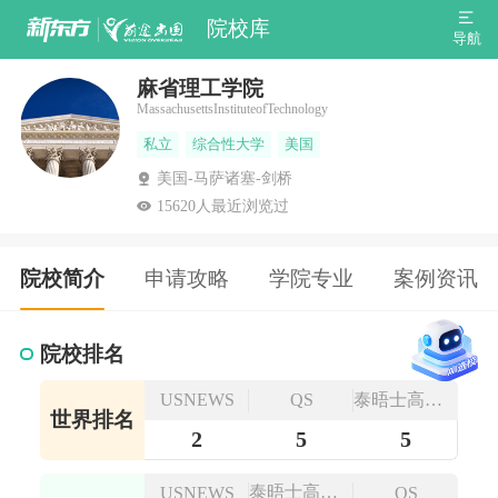
院校库
导航
麻省理工学院
MassachusettsInstituteofTechnology
私立
综合性大学
美国
美国-马萨诸塞-剑桥
15620
人最近浏览过
院校简介
申请攻略
学院专业
案例资讯
院校排名
泰晤士高等
USNEWS
QS
世界排名
教育
2
5
5
泰晤士高等
USNEWS
QS