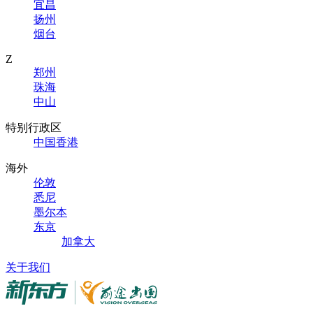
宜昌
扬州
烟台
Z
郑州
珠海
中山
特别行政区
中国香港
海外
伦敦
悉尼
墨尔本
东京
加拿大
关于我们