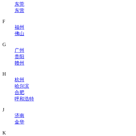
东莞
东营
F
福州
佛山
G
广州
贵阳
赣州
H
杭州
哈尔滨
合肥
呼和浩特
J
济南
金华
K