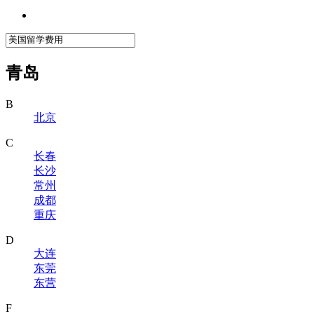
青岛
B
北京
C
长春
长沙
常州
成都
重庆
D
大连
东莞
东营
F