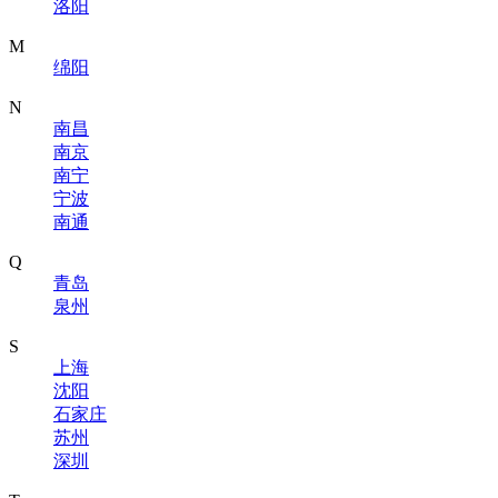
洛阳
M
绵阳
N
南昌
南京
南宁
宁波
南通
Q
青岛
泉州
S
上海
沈阳
石家庄
苏州
深圳