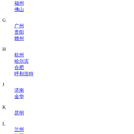
福州
佛山
G
广州
贵阳
赣州
H
杭州
哈尔滨
合肥
呼和浩特
J
济南
金华
K
昆明
L
兰州