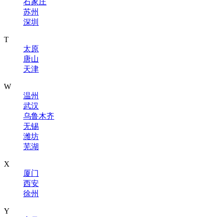
石家庄
苏州
深圳
T
太原
唐山
天津
W
温州
武汉
乌鲁木齐
无锡
潍坊
芜湖
X
厦门
西安
徐州
Y