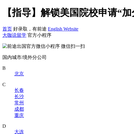
【指导】解锁美国院校申请“加
首页
好录取，有前途
English Website
大咖说留学
官方小程序
微信扫一扫
国内城市/境外分公司
B
北京
C
长春
长沙
常州
成都
重庆
D
大连