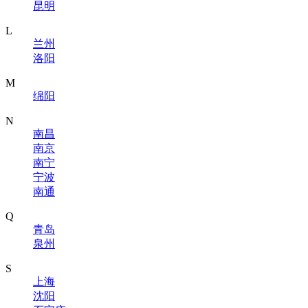
昆明
L
兰州
洛阳
M
绵阳
N
南昌
南京
南宁
宁波
南通
Q
青岛
泉州
S
上海
沈阳