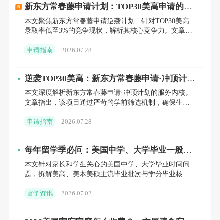
篇文章需经过严格审稿程序。
新东方常春藤申请计划：TOP30美高申请的定
制化解决方案
本文聚焦新东方常春藤申请逆袭计划，针对TOP30美高
Young Scientist Journal
录取率低至3%的竞争现状，解析其核心竞争力。文章详
述了由前校长、前招生官领衔的40小时1V1专属辅导体
网址：https://ysjournal.com/
申请指南
2026.07.28
系，涵
参与对象：全球中学生均可参与，无年级
逆袭TOP30美高：新东方常春藤申请·冲顶计划
如何为家庭提供定制化升读解决方案
和国籍限制。
本文深度解析新东方常春藤申请·冲顶计划的服务内核。
文章指出，该项目通过严苛的学前筛选机制，确保生源
质量，并由美国知名私校前校长团亲自执行40小时定制
研究领域：覆盖所有学科，包括自然科
申请指南
2026.07.28
化培训。内容
学、社会科学及人文科学等。
每年留学季必问：美国中学、大学毕业一般是
期刊特色：由中学生主导的科学研究期
什么时候？一次性讲清楚
本文针对家长和学生关心的美国中学、大学毕业时间问
刊，被多所美国优质大学承认，所有投稿文章
题，拆解美高、美本美硕主流毕业批次与学分毕业核心
标准，补充毕业配套要求、全年升读时间线和多条兜底
均由学生编辑和评审。
留学资讯
2026.07.02
备选方案，解读当
The Journal of Student Research (JSR)