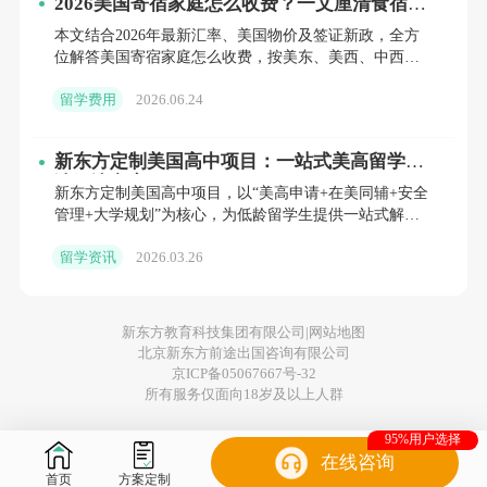
2026美国寄宿家庭怎么收费？一文厘清食宿杂
费、隐藏开销与省钱避坑指南
本文结合2026年最新汇率、美国物价及签证新政，全方
网址：https://www.jsr.org/
位解答美国寄宿家庭怎么收费，按美东、美西、中西部
拆分住宿费标准，对比全包与半包食宿套餐差异，梳理
参与对象：面向高中生和大学生，国籍和
留学费用
2026.06.24
接机费、假期
年级不限。
新东方定制美国高中项目：一站式美高留学申
研究领域：接受所有学科领域的原创研
请解决方案
新东方定制美国高中项目，以“美高申请+在美同辅+安全
管理+大学规划”为核心，为低龄留学生提供一站式解决
究。
方案。通过线下学术指导、安全管理和高本贯通规划，
留学资讯
2026.03.26
助力学生平
期刊特色：同行评审的学术期刊，旨在提
供一个发表平台，所有文章均遵循学术出版标
新东方教育科技集团有限公司|
网站地图
准，并被多所大学图书馆和学术研究机构收
北京新东方前途出国咨询有限公司
京ICP备05067667号-32
录。
所有服务仅面向18岁及以上人群
The High School Journal
95%用户选择
在线咨询
首页
方案定制