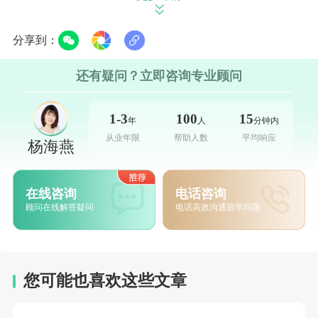
期刊特色：由中学生发起并编辑的同行评
分享到：
审期刊，旨在鼓励和支持年轻学者进行原创研
究，并为他们提供发表平台。
还有疑问？立即咨询专业顾问
The Concord Review
1-3
100
15
年
人
分钟内
从业年限
帮助人数
平均响应
网址：https://www.tcr.org/
杨海燕
参与对象：仅限高中生参与，国籍不限。
在线咨询
电话咨询
顾问在线解答疑问
电话高效沟通留学问题
研究领域：涵盖所有学科，包括自然科
学、人文、社会科学及艺术等。
期刊特色：成立于1987年，专注于高中生
您可能也喜欢这些文章
学术研究，旨在提升写作能力和研究素养，每