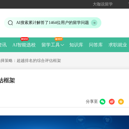
大咖说留学
AI搜索累计解答了
1464
位用户的留学问题
资讯
AI智能选校
留学工具
知识库
问答库
求职就业
选择策略：超越排名的综合评估框架
估框架
分享至