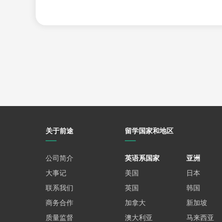
虚拟校园游和信息发布会
：直接与招生官和在
专业论坛与社交媒体
：了解在读学生的真实体
关于前途
留学国家和地区
公司简介
英语系国家
亚洲
大事记
美国
日本
联系我们
英国
韩国
商务合作
加拿大
新加坡
质量监督
澳大利亚
马来西亚