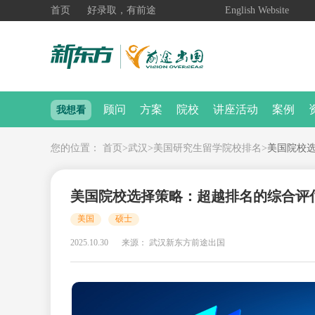
首页
好录取，有前途
English Website
顾问
方案
院校
讲座活动
案例
我想看
您的位置：
首页
>
武汉
>
美国研究生留学院校排名
>
美国院校
美国院校选择策略：超越排名的综合评
美国
硕士
2025.10.30
来源： 武汉新东方前途出国