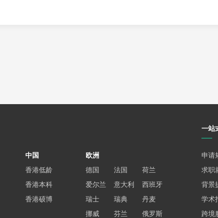
校生交流。
验和评价。
一站
中国
欧洲
申请
香港低龄
德国
法国
荷兰
求职
香港本科
爱尔兰
意大利
西班牙
背景
香港硕博
瑞士
瑞典
丹麦
学术
挪威
芬兰
俄罗斯
跨境