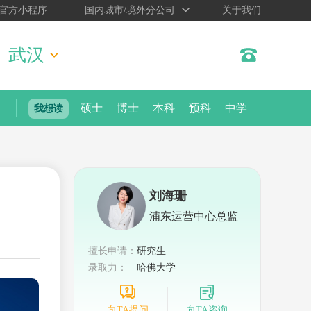
官方小程序
国内城市/境外分公司
关于我们
武汉
硕士
博士
本科
预科
中学
我想读
刘海珊
浦东运营中心总监
擅长申请：
研究生
录取力：
哈佛大学
向TA提问
向TA咨询