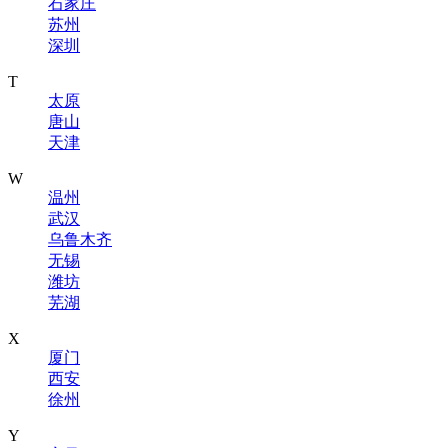
石家庄
苏州
深圳
T
太原
唐山
天津
W
温州
武汉
乌鲁木齐
无锡
潍坊
芜湖
X
厦门
西安
徐州
Y