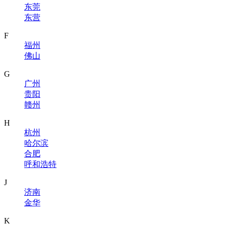
东莞
东营
F
福州
佛山
G
广州
贵阳
赣州
H
杭州
哈尔滨
合肥
呼和浩特
J
济南
金华
K