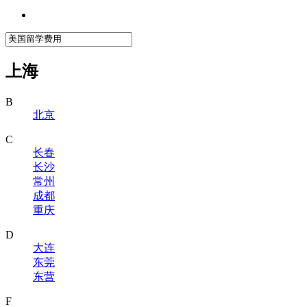
上海
B
北京
C
长春
长沙
常州
成都
重庆
D
大连
东莞
东营
F