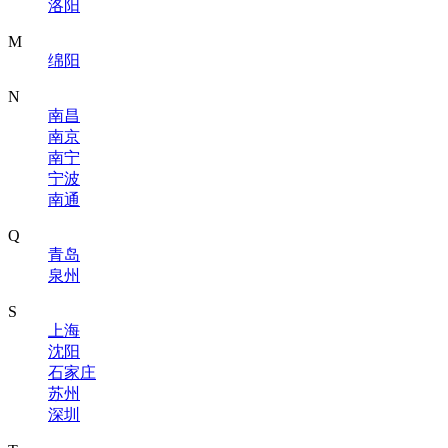
洛阳
M
绵阳
N
南昌
南京
南宁
宁波
南通
Q
青岛
泉州
S
上海
沈阳
石家庄
苏州
深圳