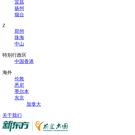
宜昌
扬州
烟台
Z
郑州
珠海
中山
特别行政区
中国香港
海外
伦敦
悉尼
墨尔本
东京
加拿大
关于我们