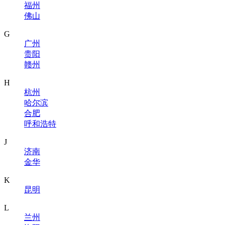
福州
佛山
G
广州
贵阳
赣州
H
杭州
哈尔滨
合肥
呼和浩特
J
济南
金华
K
昆明
L
兰州