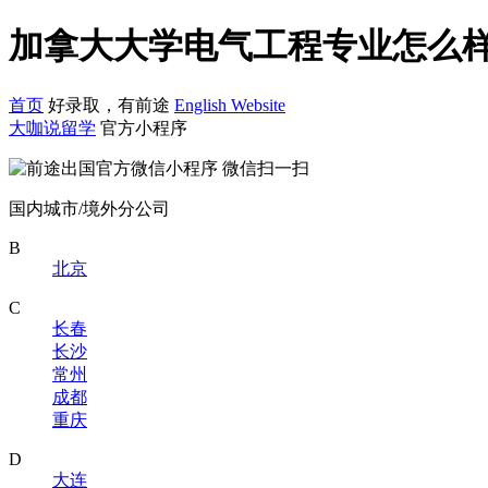
加拿大大学电气工程专业怎么样
首页
好录取，有前途
English Website
大咖说留学
官方小程序
微信扫一扫
国内城市/境外分公司
B
北京
C
长春
长沙
常州
成都
重庆
D
大连