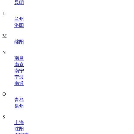
昆明
L
兰州
洛阳
M
绵阳
N
南昌
南京
南宁
宁波
南通
Q
青岛
泉州
S
上海
沈阳