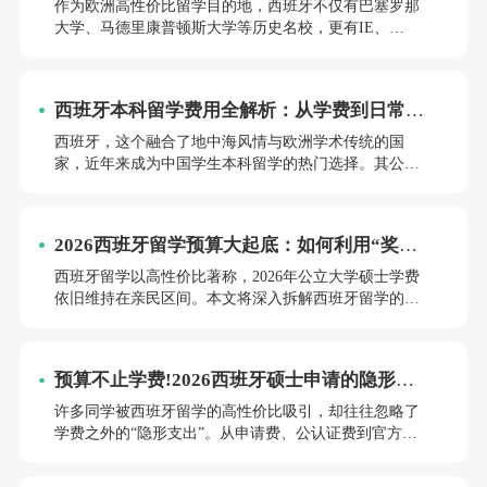
作为欧洲高性价比留学目的地，西班牙不仅有巴塞罗那
大学、马德里康普顿斯大学等历史名校，更有IE、
ESADE等知名商学院坐镇，关键是费用远低于英美，成
为越来越多工薪家庭的心仪之选。今天小亚老师就拆解
西班牙本科留学的费用细节，精准适配各类预算规划。
西班牙本科留学费用全解析：从学费到日常开
销的实用指南
西班牙，这个融合了地中海风情与欧洲学术传统的国
家，近年来成为中国学生本科留学的热门选择。其公立
大学教育质量均衡、生活成本适中，且允许学生合法打
工，吸引了众多工薪家庭子女。以下小亚老师从学费、
生活费、隐性成本三个维度展开详细分析西班牙本科留
2026西班牙留学预算大起底：如何利用“奖学
学费用。
金叠加”实现低成本读研?
西班牙留学以高性价比著称，2026年公立大学硕士学费
依旧维持在亲民区间。本文将深入拆解西班牙留学的真
实花费账单，并重点解析Erasmus+、院校自主及地区级
三类奖学金的申请门槛与“叠加”策略，帮助双非及工薪
家庭学生打破信息差，最大化降低留学经济压力。
预算不止学费!2026西班牙硕士申请的隐形账
单大公开，帮你省下近万元
许多同学被西班牙留学的高性价比吸引，却往往忽略了
学费之外的“隐形支出”。从申请费、公认证费到官方翻
译和学历对等，这些杂项加起来可能高达3000至10000元
人民币。本文为您详细拆解2026年西班牙硕士申请的各