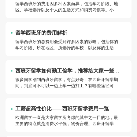
留学西班牙的费用因多种因素而异，包括学习阶段、地
区、学校选择以及个人的生活方式和消费习惯等。小亚
老师介绍对留学西班牙费用的详细分析：
留学西班牙的费用解析
留学西班牙的总费用会受到许多因素的影响，包括你的
学习阶段、所在地区、所选择的学校，以及你的生活方
式和消费习惯等。下面小亚老师将详细分析在西班牙留
学一年可能需要的费用。
西班牙留学如何勤工俭学，推荐给大家一些方
式方法和网站！
很多同学刚到西班牙留学，有点好奇：在西班牙留学期
间，到底可不可以一边上学一边打工？有哪些途径可以
找到一份合适的工作？所以很多同学，在学习有余力的
情况下，会选择兼职打工，勤工俭学。当然也有一部分
经济宽裕的同学也会选择打工，锻炼自己的能力。那怎
工薪超高性价比——西班牙留学费用一览
么打工？今天小亚老师就来说一说。
欧洲留学一直是大家留学所考虑的其中之一目的地，最
主要的特点就是消费水平低，物价合理。西班牙留学以
超高的性价比走入大众的视野，一年究竟能花多少钱是
许多学生家长重点考虑的问题。