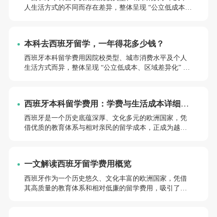
人生活方式的不同而存在差异，整体呈现 “公立低成本、
区域差异化” 的显著特点。对于计划赴西留学的学生而
言，了解学费、生活开支等具体费用构成，结合经济支
持政策做好预算规划，是开启留学之旅的重要准备。下
本科去西班牙留学，一年得花多少钱？
面，由小亚老师为大家详细叙述西班牙本科留学费用的
具体构成与优化策略，期望这些信息能在你的留学旅程
西班牙本科留学费用因院校类型、城市消费水平及个人
中提供帮助。
生活方式而异，整体呈现 “公立低成本、区域差异化” 的
特点。以下结合 2025 年最新政策与实际数据，从学费、
生活开支、经济支持等维度展开解析，为留学预算规划
提供参考。下面，由小亚老师为大家详细叙述西班牙本
西班牙本科留学费用：学费与生活成本详细指
科留学费用的具体构成与优化策略，期望这些信息能在
南
你的留学旅程中提供帮助。
西班牙是一个历史底蕴深厚、文化多元的欧洲国家，凭
借优质的教育体系与相对亲民的留学成本，正成为越来
越多国际学生深造的理想之选。对于计划赴西留学的学
生及家长而言，全面了解留学费用构成是规划过程中的
重要环节。下面，由小亚老师为大家详细叙述西班牙留
一文解读西班牙留学费用概览
学的费用构成，期望这些信息能在你的留学旅程中提供
帮助。
西班牙作为一个历史悠久、文化丰富的欧洲国家，凭借
其高质量的教育体系和相对低廉的留学费用，吸引了众
多国际学生前往深造。对于计划赴西班牙留学的学生和
家长来说，了解相关的费用情况是至关重要的。以下是
关于西班牙留学费用的详细概览，希望能为您的留学计