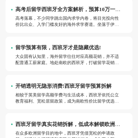
配不同专业、不同背景的国际学生。合理规划申报，可
高考后留学西班牙全方案解析，预算10万一年
进一步缩减留学开支，优化整体求学预算。
稳稳拿捏
高考落幕，不少同学跳出国内求学内卷，将目光投向性
价比出众、入学门槛友好的海外求学赛道。坐落于伊比
利亚半岛的西班牙，风光旖旎动人：南部艳阳热烈，弗
拉门戈风情的白色村落点缀山野;中部原野辽阔，连片橄
榄林一望无垠;北部海岸崖壁临海，碧海长空相映成画。
留学预算有限，西班牙才是隐藏优选!
古老老城与教堂错落其间，山海田园交融出独有的南欧
风情，是工薪阶层海外求学的不二之选。
大众固有认知里，海外留学往往对应高额花销，并不适
配普通工薪家庭。地处南欧的西班牙，打破留学花销壁
垒，学费亲民、入学包容、生活节奏舒缓，兼顾学历提
升与资金可控，成为平价欧洲留学优质目的地。
开销透明无隐形消费!西班牙留学预算拆解
相较于英美留学高额学费与生活成本，西班牙依托公立
教育福利、宽松居留政策，成为南欧性价比留学优选。
很多家庭择校只看学费，忽略城市差异、硬性杂费、落
地支出，最终预算超标。本文按学段、城市、附加支出
分层拆解费用，条理清晰规划资金，适配本科、硕士、
西班牙留学真实花销拆解，低成本解锁欧洲求
专科升本全人群。
学体验
在众多欧洲留学目的地中，西班牙凭借宽松的申请政