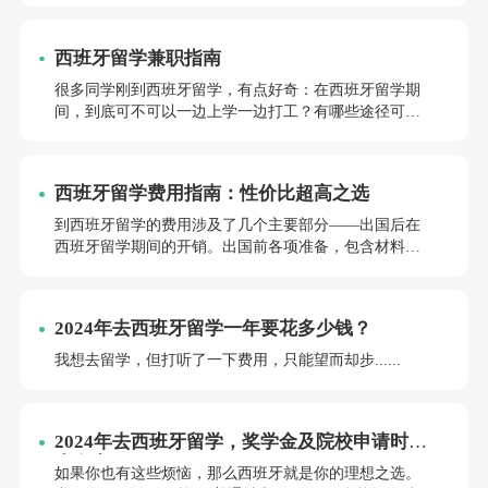
间和毕业后获得丰富的就业机会。那么，在西班牙留学
期间，如何找到合适的工作机会呢？让我们一起来探讨
西班牙留学兼职指南
一下。
很多同学刚到西班牙留学，有点好奇：在西班牙留学期
间，到底可不可以一边上学一边打工？有哪些途径可以
找到一份合适的工作？所以很多同学，在学习有余力的
情况下，会选择兼职打工，勤工俭学。当然也有一部分
经济宽裕的同学也会选择打工，锻炼自己的能力。那
西班牙留学费用指南：性价比超高之选
么，在西班牙留学期间，如何找到适合的兼职工作呢？
让我们一起来聊聊这个话题。
到西班牙留学的费用涉及了几个主要部分——出国后在
西班牙留学期间的开销。出国前各项准备，包含材料申
请和认证费、签证费、体检费、中介费等等。毕业后的
学历认证和代领花费。今天，就让我们来盘一盘，在西
班牙留学到底要花多少钱。
2024年去西班牙留学一年要花多少钱？
我想去留学，但打听了一下费用，只能望而却步......
2024年去西班牙留学，奖学金及院校申请时间
大盘点！
如果你也有这些烦恼，那么西班牙就是你的理想之选。