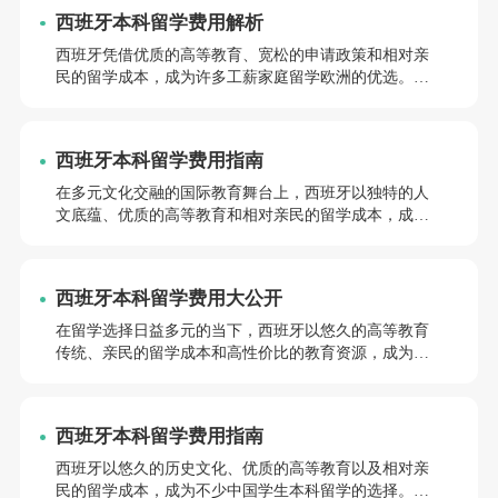
提供参考。
西班牙本科留学费用解析
西班牙凭借优质的高等教育、宽松的申请政策和相对亲
民的留学成本，成为许多工薪家庭留学欧洲的优选。本
文聚焦西班牙公立大学本科阶段的费用构成，从学费、
生活费到隐藏开支，拆解留学成本，并提供实用的省钱
建议，助你清晰规划预算。
西班牙本科留学费用指南
在多元文化交融的国际教育舞台上，西班牙以独特的人
文底蕴、优质的高等教育和相对亲民的留学成本，成为
越来越多中国学生的留学新选择。对于计划赴西班牙攻
读本科的同学来说，费用规划是留学准备的重要环节，
它直接关系到留学期间的生活质量和学业安排。接下
西班牙本科留学费用大公开
来，我将带大家梳理西班牙本科留学的费用构成，希望
能为同学们的留学预算提供实用参考。
在留学选择日益多元的当下，西班牙以悠久的高等教育
传统、亲民的留学成本和高性价比的教育资源，成为越
来越多中国学生的目标。对于计划赴西攻读本科的同学
来说，提前了解留学费用构成是做好规划的关键一步。
本文将梳理西班牙本科留学的费用细节，为你的留学筹
西班牙本科留学费用指南
备提供参考。
西班牙以悠久的历史文化、优质的高等教育以及相对亲
民的留学成本，成为不少中国学生本科留学的选择。对