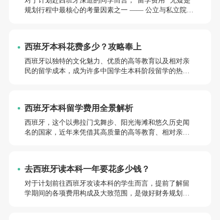
对于计划赴西班牙深造的同学而言，“留学费用” 无疑是
规划行程中最核心的考量因素之一 —— 公立与私立院校
的学费差距究竟有多大?不同城市的生活成本如何划分?
申请、签证环节还有哪些隐性支出?又有哪些靠谱的奖学
金和省钱技巧能减轻经济压力?接下来将为你带来 2025年
西班牙本科花费多少？攻略奉上
西班牙留学费用的全景解析，从学费构成到生活开支，
从杂项预算到省钱策略，逐一拆解关键信息，助你清晰
西班牙以独特的文化魅力、优质的高等教育以及相对亲
规划留学资金，从容开启西班牙求学之旅。
民的留学成本，成为许多中国学生本科阶段留学的热门
选择。对于计划前往西班牙攻读本科的同学而言，提前
了解留学期间的费用构成与大致范围，是做好留学规划
的重要一环。本文将从学费、生活费等关键方面，为你
西班牙本科留学费用全景解析
梳理西班牙本科留学的费用概况，助你合理安排预算。
西班牙，这个以弗拉门戈舞步、阳光海滩和悠久历史闻
名的国家，近年来凭借其高质量的高等教育、相对亲民
的留学成本以及日益开放的留学政策，成为越来越多中
国学生海外求学的优选地。对于计划申请西班牙本科的
同学而言，清晰掌握各项费用构成及细节，是做好留学
去西班牙读本科一年要花多少钱？
规划的关键。接下来，我们就从多个维度深入剖析西班
牙本科留学的费用情况，为你的留学预算提供更精准的
对于计划前往西班牙攻读本科的学生而言，提前了解留
参考。
学期间的各项费用构成及大致范围，是做好财务规划的
重要前提。本文将从学费与生活费两个核心方面，详细
介绍西班牙本科留学的费用情况，为同学们的留学筹备