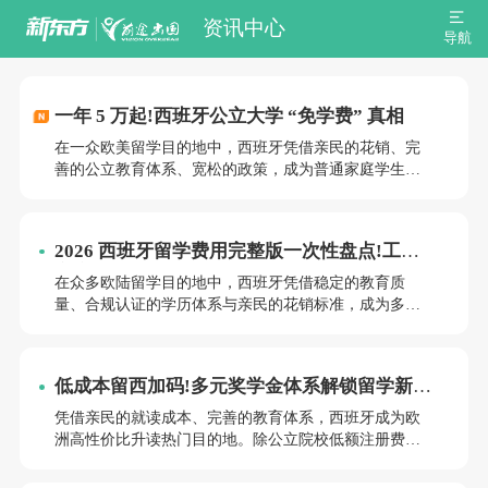
资讯中心
导航
一年 5 万起!西班牙公立大学 “免学费” 真相
在一众欧美留学目的地中，西班牙凭借亲民的花销、完
善的公立教育体系、宽松的政策，成为普通家庭学生赴
欧升读的优选。很多人对西班牙留学费用认知模糊，误
以为城市热门就花销高昂。结合区域费用差异、生活规
划与合法兼职机制，搭配新东方专属择校规划，可实现
2026 西班牙留学费用完整版一次性盘点!工薪
低成本完成本科、硕士阶段学业。
家庭留欧优选
在众多欧陆留学目的地中，西班牙凭借稳定的教育质
量、合规认证的学历体系与亲民的花销标准，成为多数
普通家庭赴欧升读的优选。相较于英美澳等地区，西班
牙整体求学开支更为可控，且不同城市、院校、专业的
费用梯度清晰。结合2026年最新收费标准，全方位梳理
低成本留西加码!多元奖学金体系解锁留学新优
学费、生活费、申请杂费与隐性开支，帮助申请者精准
势
规划留学预算。
凭借亲民的就读成本、完善的教育体系，西班牙成为欧
洲高性价比升读热门目的地。除公立院校低额注册费的
固有优势外，西班牙官方、欧盟机构及各大高校搭建了
完善的奖学金体系，覆盖本科、硕士、博士全阶段，适