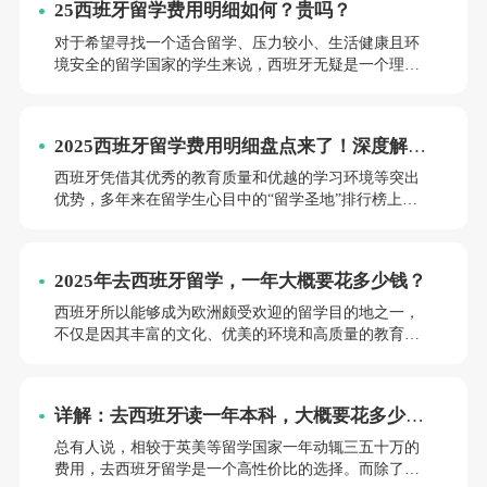
25西班牙留学费用明细如何？贵吗？
小时，这将进一步降低留学费用。那么，如果想要低成
本留学西班牙，应该如何操作呢？不要急，以下是详细
对于希望寻找一个适合留学、压力较小、生活健康且环
的高性价比留学方案，希望能为同学们提供有价值的参
境安全的留学国家的学生来说，西班牙无疑是一个理想
考~
的选择。本文将详细介绍西班牙的留学优势及留学费
用，帮助同学们更好地规划留学之旅。如果屏幕前的你
觉得这篇文章对自己有所帮助，请记得收藏哦！
2025西班牙留学费用明细盘点来了！深度解析
西班牙留学到底贵不贵！
西班牙凭借其优秀的教育质量和优越的学习环境等突出
优势，多年来在留学生心目中的“留学圣地”排行榜上稳
居C位。那么，去西班牙留学一年大概要花多少钱？是否
昂贵？本文结合西班牙“海归”的真实反馈，对西班牙留
学费用作详细梳理，感兴趣的同学请前往不要走开！
2025年去西班牙留学，一年大概要花多少钱？
西班牙所以能够成为欧洲颇受欢迎的留学目的地之一，
不仅是因其丰富的文化、优美的环境和高质量的教育体
系，还因其相对较低的生活成本，尤其是与其他西欧国
家如英、法等相比，性价比较高。对于有意赴西班牙留
学的学生而言，合理规划留学预算至关重要。那么，去
详解：去西班牙读一年本科，大概要花多少
西班牙留学，一年大概要花多少钱？费用高吗？本文将
钱？
对此进行详细介绍，希望能为同学们的留学之路提供帮
总有人说，相较于英美等留学国家一年动辄三五十万的
助！感兴趣的同学请继续阅读~
费用，去西班牙留学是一个高性价比的选择。而除了相