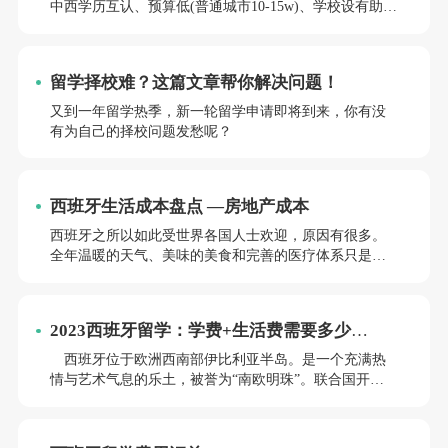
中西学历互认、预算低(普通城市10-15w)、学校设有助学
金和奖学金，瞬间降低求学压力。
留学择校难？这篇文章帮你解决问题！
又到一年留学热季，新一轮留学申请即将到来，你有没
有为自己的择校问题发愁呢？
西班牙生活成本盘点 —房地产成本
西班牙之所以如此受世界各国人士欢迎，原因有很多。
全年温暖的天气、美味的美食和完善的医疗体系只是其
中的一部分。尽管西班牙的生活水平很高，但生活成本
却相当低。
2023西班牙留学：学费+生活费需要多少
钱？！
西班牙位于欧洲西南部伊比利亚半岛。是一个充满热
情与艺术气息的乐土，被誉为“南欧明珠”。联合国开发
署评定为最适合人类发展的国家之一，非常适合居住和
学习。