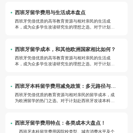
要。小亚老师将深入解析西班牙留学的费用构成，并提
供系统化的预算规划方案，助您实现低成本高质量的留
西班牙留学费用与生活成本盘点
学目标。下面，由小亚老师为大家详细叙述西班牙本科
留学的费用情况及预算规划要点，期望这些信息能在你
西班牙凭借优质的高等教育资源与相对亲民的生活成
的留学旅程中提供帮助。
本，成为众多学生攻读研究生的理想之选。对于计划赴
西留学的学生而言，清晰了解学费构成与生活开支，是
制定合理预算的关键。在进入西班牙硕士课程前，语言
能力是重要门槛（通常要求西班牙语 B2 及以上）。
西班牙留学成本，和其他欧洲国家相比如何？
西班牙凭借优质的高等教育资源与相对亲民的生活成
本，成为众多学生攻读研究生的理想之选。对于计划赴
西留学的学生而言，清晰了解学费构成与生活开支，是
制定合理预算的关键。下面，由小亚老师为大家详细解
析西班牙研究生留学的费用细节与生活成本，期望这些
西班牙本科留学费用减免政策：多元路径与申
信息能在你的留学规划中提供帮助。
请策略
西班牙凭借优质的教育资源与相对亲民的留学成本，成
为欧洲留学的热门之选。对于计划赴西班牙攻读本科的
学生而言，充分了解当地费用减免政策能有效减轻经济
压力，提升留学性价比。下面，由小亚老师为大家详细
叙述西班牙本科留学费用减免政策的核心内容、申请路
西班牙留学费用特点：各类成本大盘点！
径及实用建议，期望这些信息能在你的留学旅程中提供
帮助。
西班牙本科留学费用因院校类型、城市消费水平及个