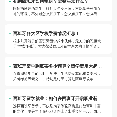
初到西班牙如何租房？需要注意什么？
刚到西班牙的新生，往往是初次出国，不熟悉学校所在
地的环境，不知道怎么找房子？怎么租房子？怎么看房
子？不用担心！小亚老师为大家整理了一篇租房指南，
注意查收哦~
西班牙各大区学校学费情况汇总！
很多刚开始了解西班牙留学的小伙伴，最关心的问题就
是“学费”问题。大家都被西班牙留学亲民的价格所吸
引，只知道普遍比英美澳加低很多。今天小亚老师就来
给大家科普一下，西班牙各大区的学费情况。感兴趣的
小伙伴们往下看吧！
西班牙留学到底要多少预算？留学费用大起
底！
在选择留学目的地时，学费、生活费及其他相关支出是
关键考虑因素之一。特别是对于打算赴西班牙攻读一年
制硕士课程或四年本科课程的学生，提前合理安排预算
至关重要。今天，小亚老师将为大家详细解析西班牙留
学出国前后的各类费用，帮助你更好地准备留学生活！
西班牙留学就业：如何在西班牙开启职业新篇
章
选择西班牙留学，不仅是为了体验高质量的教育和丰富
的文化，更是为了在职业道路上迈出重要的一步。西班
牙留学的学生不仅能获得优秀的学历，还可以在学习期