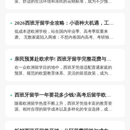
策、舒适的生活环境和亲民的花销标准，成为不少预算
有限的学生的优选。不同于英美留学的高额成本，西班
牙留学整体开销梯度清晰、透明可控，适配不同学段、
不同生活需求的学生。本文将从学费、城市生活费两大
2026西班牙留学全攻略：小语种大机遇，工薪
维度，清晰拆解西班牙留学全年花费，为留学规划提供
阶层的名校首选!
真实参考。
低成本进欧洲学校，站在国内毕业季、高考季双重来
袭。 无数家庭陷入两难：不想内卷国内高考、考研独木
桥; 不想承担英美留学每年三四十万的高额开销; 想要费
用低、排名高、好就业、留退路多的留学出路。 如果你
的诉求也是如此，今天这篇文章一定要认真看完。
亲民预算赴欧求学! 西班牙留学完整花费与权
益解析
在一众欧洲留学目的地中，西班牙凭借适配普通家庭的
预算、规范的欧盟教育体系、灵活的留居政策，成为性
价比突出的选择。不少学生和家长对其整体花费、在读
福利、后续发展了解有限，本文将全面拆解西班牙留学
各项开支，梳理专属学生权益与长期发展优势，清晰呈
西班牙留学一年要花多少钱?高考后留学欧
现西班牙留学的真实成本与价值。
洲，这份费用指南请收好
随着欧洲留学热度不断上升，西班牙凭借丰富的教育资
源、相对合理的留学成本以及多样化的专业选择，成为
不少学生和家长关注的升读目的地。那么，去西班牙读
本科到底需要准备多少预算?申请时有哪些费用需要提前
规划?新东方带你一次了解清楚。