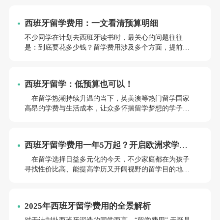
本，需通过精准规划实现效益最大化。本文将从注册
费、生活成本、半工半读策略及避坑要点四大维度，拆
西班牙留学费用：一文看清预算明细
解西班牙本科留学的真实开支模型，助您制定科学的留
学预算方案。
不少同学在计划去西班牙读书时，最关心的问题往往
是：到底要花多少钱？留学费用涉及多个方面，提前做
好预算规划，才能让留学之路更加从容。下面就为大家
呈上一份最全面的西班牙留学费用账单，让你对未来的
开销心里有底。
西班牙留学：低预算也可以！
在留学热潮持续升温的当下，英美澳等热门留学国家
高昂的学费与生活成本，让众多怀揣留学梦想的学子望
而却步。动辄数十万的学费，加上不菲的生活开销，仿
佛一道难以跨越的鸿沟，将许多人的留学憧憬阻隔在现
实之外。然而，在欧洲大陆，有一个国家正以其独特的
西班牙留学费用一年5万起？开启欧洲求学新
优势，成为低收入留学群体的理想之选——西班牙。
体验！
在留学选择日益多元化的今天，不少家庭都在为孩子
寻找性价比高、能提高学历又开阔视野的留学目的地。
今本文就为大家揭开西班牙留学的神秘面纱，它堪称普
通家庭实现留学逆袭的绝佳选择，一年总花销5万起，还
有QS500强公立大学、免学费政策以及合法打工机会，快
2025年西班牙留学费用的全景解析
来一探究竟！