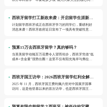
题。据西班牙官方最新动态，当地正持续推进高等教育
收费调整方案，率先下调本科首次注册费用，后续还将
逐步优化硕士阶段的收费标准。2026年值得关注的是，
西班牙留学打工新政来袭：开启留学生涯新篇
西班牙公立大学本科实行免学费政策，学生每年仅需缴
章！
纳学分注册费，常规区间在1500至2000欧元。下面就为
计划留学西班牙或正在西班牙学习的同学们，重磅利好
大家详细拆解各项费用构成。
消息来袭！西班牙政府近日宣布了一项具有突破性意义
的新政，旨在吸引国际人才、减轻留学生经济负担，为
留学西班牙的同学们带来了机遇与便利。自2025年起，
持学生居留的留学生将被全面允许合法工作，每周最长
预算15万去西班牙留学？真的够吗？
工作时间可达30小时！这一政策宛如一颗重磅炸弹，彻
底改变了以往对学生打工的严格限制，为留学西班牙赋
当英美留学动辄百万花费令人望而却步，西班牙凭借“低
予了全新的吸引力和可能性。
成本+含金量”强势出圈！这里不仅有阳光海岸与弗拉明
戈的热情，更藏着工薪家庭实现留学梦的密码——公立
教育免学费、1年制硕士、全球Top200名校加持，2026申
请季，这份省钱攻略带你解锁欧洲留学新思路！
西班牙国王访华：2026西班牙留学红利全解
析！
2025 年 11 月，西班牙国王费利佩六世对中国展开国事
访问，这是他登基以来的首次访华，也是西班牙国王时
隔 18 年再度访华，这一历史性事件标志着中西全面战略
伙伴关系迈向了全新的发展阶段。两国在教育领域达成
了众多合作共识，从居留流程的优化到学费补贴的落
预算有限也能留学？西班牙：被低估的宝藏留