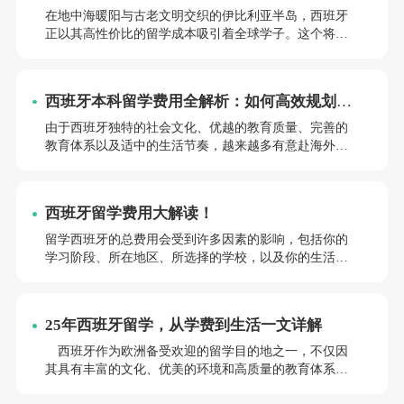
分割点
在地中海暖阳与古老文明交织的伊比利亚半岛，西班牙
正以其高性价比的留学成本吸引着全球学子。这个将历
史韵味与现代活力完美融合的国度，公立高等教育年均
开支仅相当于英美国家的1/3至1/5，但不同大区、院校层
级及生活方式的成本差异，往往让预算规划变得复杂。
西班牙本科留学费用全解析：如何高效规划预
下面，由小亚老师为大家详细叙述西班牙留学的各项开
算
支细节，期望这些信息能在你的留学旅程中提供帮助。
由于西班牙独特的社会文化、优越的教育质量、完善的
教育体系以及适中的生活节奏，越来越多有意赴海外留
学的学生选择前往西班牙留学深造。在留学生心目中，
西班牙已成为心仪的留学目的地之一。然而，对于有意
赴西班牙留学的同学来说，留学费用将是一个不可忽视
西班牙留学费用大解读！
的重要问题。那么，西班牙留学一年需要花费多少？西
班牙留学费用明细如何？该怎样做，才能节省西班牙留
留学西班牙的总费用会受到许多因素的影响，包括你的
学的费用呢？很多同学对此还不太清楚。
学习阶段、所在地区、所选择的学校，以及你的生活方
式和消费习惯等。下面小亚老师将详细分析在西班牙留
学一年可能需要的费用。
25年西班牙留学，从学费到生活一文详解
西班牙作为欧洲备受欢迎的留学目的地之一，不仅因
其具有丰富的文化、优美的环境和高质量的教育体系的
优势，还因其具有相对较低的生活成本。对于计划在西