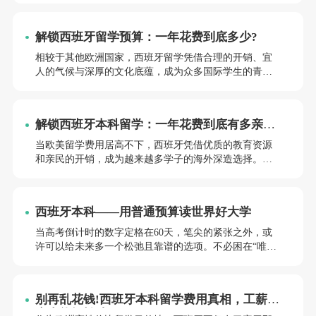
济压力，就能收获独特的学术与生活体验。接下来小亚
老师帮你清晰规划留学预算，轻松开启西班牙求学之
解锁西班牙留学预算：一年花费到底多少?
旅。
相较于其他欧洲国家，西班牙留学凭借合理的开销、宜
人的气候与深厚的文化底蕴，成为众多国际学生的青睐
之选。留学费用主要由学费和生活开支两部分构成，受
院校类型、地区差异、课程层次等因素影响，不同学生
的预算差距较为明显。以下小亚老师结合2026年最新数
解锁西班牙本科留学：一年花费到底有多亲
据，为大家拆解西班牙留学的真实花费，帮你合理规划
民?
预算。
当欧美留学费用居高不下，西班牙凭借优质的教育资源
和亲民的开销，成为越来越多学子的海外深造选择。不
同于大家对留学“高不可攀”的固有印象，西班牙本科留
学以“低成本、高体验”的特点脱颖而出。今天，小亚老
师就详细拆解西班牙本科留学的各项费用，帮你清晰规
西班牙本科——用普通预算读世界好大学
划预算，读懂这份平价留学的真实模样。
当高考倒计时的数字定格在60天，笔尖的紧张之外，或
许可以给未来多一个松弛且靠谱的选项。不必困在“唯有
国内高考一条路”的认知里，也无需被英美澳留学的高额
预算劝退——西班牙本科，已经成为高考生的备选新方
向。小亚老师帮你在决胜高考之余，看清另一条可行的
别再乱花钱!西班牙本科留学费用真相，工薪家
成长赛道。
庭也能轻松冲