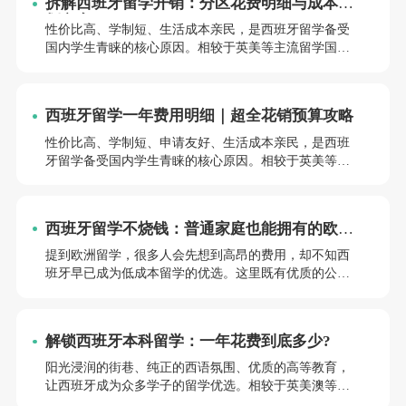
拆解西班牙留学开销：分区花费明细与成本规
划方案
性价比高、学制短、生活成本亲民，是西班牙留学备受
国内学生青睐的核心原因。相较于英美等主流留学国
家，西班牙整体留学开销更低，是小众高质留学的优选
目的地。很多计划赴西留学的同学，最关心的问题就是
整体花销预算。本文将从学费、生活费两大核心维度，
西班牙留学一年费用明细｜超全花销预算攻略
细化不同阶段、不同城市的真实费用，为大家整理出精
准、贴合当下情况的西班牙留学费用。
性价比高、学制短、申请友好、生活成本亲民，是西班
牙留学备受国内学生青睐的核心原因。相较于英美等主
流留学国家，西班牙整体留学开销更低，是小众高质留
学的优选目的地。很多计划赴西留学的同学，最关心的
问题就是整体花销预算。本文将从学费、生活费两大核
西班牙留学不烧钱：普通家庭也能拥有的欧洲
心维度，细化不同阶段、不同城市的真实费用，为大家
求学路
整理出精准、贴合当下情况的西班牙留学一年完整费用
提到欧洲留学，很多人会先想到高昂的费用，却不知西
清单。
班牙早已成为低成本留学的优选。这里既有优质的公立
教育资源，又有惬意的南欧生活，无需巨额投入，就能
收获正规学历与多元体验，尤其适合预算有限的普通家
庭。以下小亚老师从选校、生活、兼职等方面，拆解真
解锁西班牙本科留学：一年花费到底多少?
实的西班牙留学成本，帮你理清规划思路。
阳光浸润的街巷、纯正的西语氛围、优质的高等教育，
让西班牙成为众多学子的留学优选。相较于英美澳等国
家，西班牙本科留学的费用更为温和，无需承担过高经