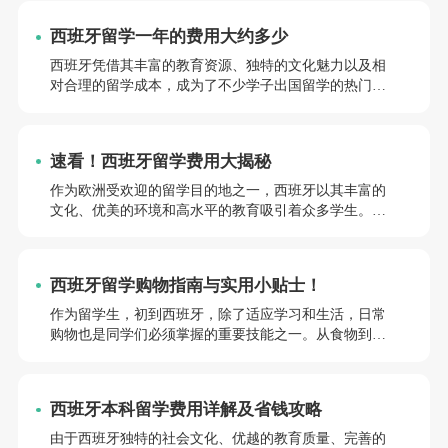
班牙留学的学生来说，合理规划留学预算至关重要。因
此，本文将为同学们详细介绍西班牙留学费用明细，希
西班牙留学一年的费用大约多少
望能为同学们的西班牙留学规划提供有价值的参考！
西班牙凭借其丰富的教育资源、独特的文化魅力以及相
对合理的留学成本，成为了不少学子出国留学的热门选
择。然而，留学费用是每个准留学生及其家庭极为关注
的重点，毕竟它会因个人的学习阶段、所在地区以及生
活方式的不同而产生较大差异。那么，西班牙留学一年
速看！西班牙留学费用大揭秘
的费用究竟是多少呢?在西班牙留学一年，10 万人民币够
不够呢?下面我们就来深入剖析一下 2025年西班牙留学一
作为欧洲受欢迎的留学目的地之一，西班牙以其丰富的
年的各项费用。
文化、优美的环境和高水平的教育吸引着众多学生。此
外，相对较低的生活成本也使其成为留学热门选择。合
理规划留学预算是每位有意赴西班牙留学的同学必须面
对的重要环节。本文将详细介绍西班牙留学的费用构
西班牙留学购物指南与实用小贴士！
成，感兴趣的同学请继续阅读！
作为留学生，初到西班牙，除了适应学习和生活，日常
购物也是同学们必须掌握的重要技能之一。从食物到生
活用品，从超市到小商店，了解西班牙的购物方式不仅
能节省时间和金钱，还能帮助同学们更好地融入当地生
活。因此，本文将为同学们带来一篇“日常购物指南”，
西班牙本科留学费用详解及省钱攻略
为同学们提供实用的购物“小贴士”，以帮助有意赴西班
牙留学的同学在西班牙留学期间轻松应对日常所需！感
由于西班牙独特的社会文化、优越的教育质量、完善的