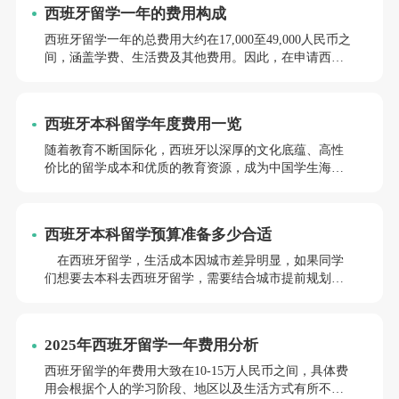
西班牙留学一年的费用构成
划提供有价值的参考
西班牙留学一年的总费用大约在17,000至49,000人民币之
间，涵盖学费、生活费及其他费用。因此，在申请西班
牙留学之前，留学生需要充分评估自己的经济状况，并
制定合理的留学预算。下面，将为大家介绍在西班牙留
学一年的费用构成。
西班牙本科留学年度费用一览
随着教育不断国际化，西班牙以深厚的文化底蕴、高性
价比的留学成本和优质的教育资源，成为中国学生海外
求学的热门之选。本文将详细解析西班牙留学的年度费
用，并推荐三所学术实力强劲的知名院校，助你规划理
想的留学路径。
西班牙本科留学预算准备多少合适
在西班牙留学，生活成本因城市差异明显，如果同学
们想要去本科去西班牙留学，需要结合城市提前规划预
算框架，充分利用当地学生福利政策，节省资金。小亚
老师将深入解析西班牙留学费用构成，并提供系统化预
算规划方案，助您实现低成本高质量留学。
2025年西班牙留学一年费用分析
西班牙留学的年费用大致在10-15万人民币之间，具体费
用会根据个人的学习阶段、地区以及生活方式有所不