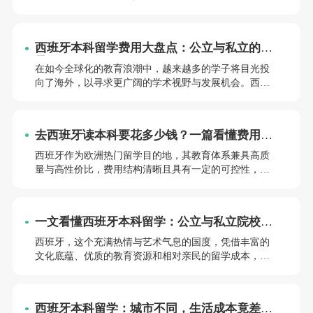
于计划赴西班牙攻读本科的学生来说，提前了解留学费
用构成并做好预算规划，能让留学之旅更从容。以下从
学费、生活费、其他必要费用等方面，为你解析西班牙
西班牙本科留学费用大盘点：公立与私立的差
本科留学的相关费用。
异
在如今全球化的教育浪潮中，越来越多的学子将目光投
向了海外，以寻求更广阔的学术视野与发展机会。西班
牙，这个充满热情与活力，拥有深厚文化底蕴和优质教
育资源的国家，逐渐成为了留学热门之选。对于计划前
往西班牙攻读本科的学生和家长们来说，留学费用无疑
去西班牙读本科要花多少钱？一篇看懂费用构
是大家最为关心的重要因素之一。今天，就让我们一同
成
深入剖析西班牙本科留学费用中公立大学与私立大学之
西班牙作为欧洲热门留学目的地，其教育体系兼具高质
间存在的显著差异，为大家的留学规划提供清晰的指
量与高性价比，费用结构清晰且具有一定的可控性，对
引。
于计划赴西班牙攻读本科的同学来说，提前梳理学费用
构成是做好预算规划的关键，有助于避免出现预算疏
漏，更从容地开启留学之旅 。
一文看懂西班牙本科留学：公立与私立院校的
学费差异
西班牙，这个充满热情与艺术气息的国度，凭借丰富的
文化底蕴、优质的教育资源和相对亲民的留学成本，吸
引着众多中国学子前往攻读本科学位。在规划西班牙本
科留学时，学费是不可忽视的关键因素。其中，公立院
校与私立院校在学费方面存在显著差异，本文旨在为你
西班牙本科留学：城市不同，生活成本竟差这
介绍这些差异，从而帮助你更好地规划留学预算。