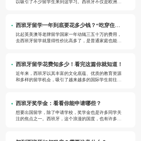
以吸引了不少留学生来到这学习。西班牙不仅是欧洲低
学费国家留学目的地，而且有不少大学依旧给国际生提
供奖学金支持，每个大学也都有不同的奖学金种类。那
么在西班牙留学可以申请哪些奖学金呢?今天就来跟小亚
西班牙留学一年到底要花多少钱？“吃穿住行
老师一起看一下吧！
学”全面解析！
比起英美澳等老牌留学国家一年动辄三五十万的费用，
去西班牙留学就显得性价比高多了，是普通家庭也能负
担得起的~那么去西班牙留学一年到底要花多少钱？今天
就跟小亚老师一起从学费、住宿、吃饭、出行这4个方面
来梳理一下叭~
西班牙留学花费知多少！看完这篇你就知道！
近年来，西班牙以其丰富的文化底蕴、优质的教育资源
和多样的留学机会，吸引了越来越多的国际学生前往深
造。无论是醉人的地中海风光，还是高质量的教育体
系，西班牙都为留学生提供了独特的体验。然而，去西
班牙留学一年需要考虑的费用因素众多，从学费到生活
西班牙奖学金：看看你能申请哪些？
费，各项开支都需要详尽的规划和了解。今天小亚老师
就带你一起了解一下在西班牙留学一年的主要花费，让
想要出国留学，除了申请学校，奖学金也是许多同学关
即将踏上西班牙留学之旅的你提前进行了解！快来看看
注的焦点之一。西班牙，这个浪漫的国度，也有许多优
吧！
秀的奖学金项目，为各位小伙伴们提供了丰富多样的留
学机会。今天，小亚老师就来盘点一下西班牙奖学金项
目，助力您的留学之旅！