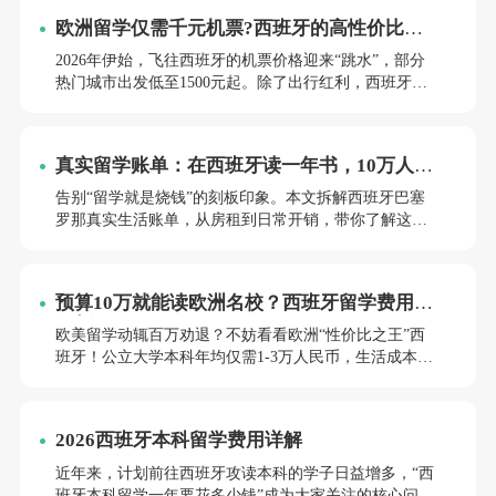
项行政成本，助您精准把控预算，避免花冤枉钱。
欧洲留学仅需千元机票?西班牙的高性价比不
只在学费
2026年伊始，飞往西班牙的机票价格迎来“跳水”，部分
热门城市出发低至1500元起。除了出行红利，西班牙低
廉的生活成本与优质的教育资源，使其成为工薪家庭的
优选。本文详细解析最新航班价格、购票省钱技巧及当
地生活开销，为您算好这笔留学经济账。
真实留学账单：在西班牙读一年书，10万人民
币到底够不够？
告别“留学就是烧钱”的刻板印象。本文拆解西班牙巴塞
罗那真实生活账单，从房租到日常开销，带你了解这个
高性价比的欧洲留学目的地，为你的2026留学计划提供
参考。
预算10万就能读欧洲名校？西班牙留学费用全
解析！
欧美留学动辄百万劝退？不妨看看欧洲“性价比之王”西
班牙！公立大学本科年均仅需1-3万人民币，生活成本对
标国内一线城市。本文深度拆解西班牙本硕留学账单，
告诉你如何用低预算撬动高含金量文凭，实现留学自
由。
2026西班牙本科留学费用详解
近年来，计划前往西班牙攻读本科的学子日益增多，“西
班牙本科留学一年要花多少钱”成为大家关注的核心问