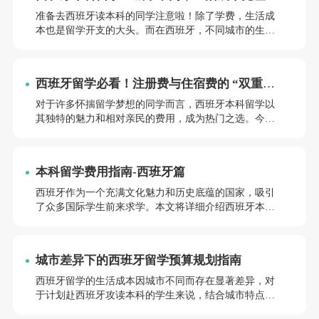
么多？​
准备去西班牙读本科的同学注意啦！除了学费，生活成
本也是留学开支的大头。而在西班牙，不同城市的生活
费用可谓天差地别。选对城市，既能享受优质教育，又
能合理控制预算。今天就带大家详细了解西班牙各城市
本科留学的生活成本差异，帮你找到心仪的留学地！
西班牙留学必看！注册费与住宿费的 “双重省
钱攻略”
对于许多怀揣留学梦想的同学而言，西班牙本科留学以
其独特的魅力和相对亲民的费用，成为热门之选。今
天，我们聚焦于西班牙本科留学中两项重要的费用 ——
注册费与住宿费，为你详细解读。
本科留学费用指南-西班牙篇
西班牙作为一个充满文化魅力和历史底蕴的国家，吸引
了众多国际学生前来求学。本文将详细介绍西班牙本科
留学的学费情况，为计划前往西班牙留学的学生提供参
考。
城市差异下的西班牙留学预算规划指南
西班牙留学的生活成本因城市不同而存在显著差异，对
于计划赴西班牙攻读本科的学生来说，结合城市特点提
前规划预算框架、充分利用当地学生福利政策至关重