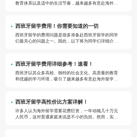
兴趣的同学请继续阅读哦~如果觉得本文对自己的西班牙
教育体系以及适中的生活节奏，越来越多有意赴海外留
留学之旅有所帮助，请不要忘记点击收藏，以备日后需
学的学生选择前往西班牙留学深造。在留学生心目中，
要时查阅哦~快来看看吧！
西班牙已成为心仪的留学目的地之一。然而，对于有意
赴西班牙留学的同学来说，留学费用将是一个不可忽视
西班牙留学费用！你需要知道的一切
的重要问题。那么，西班牙留学一年需要花费多少？西
班牙留学费用明细如何？该怎样做，才能节省西班牙留
西班牙留学的费用问题是很多准备赴西班牙留学的同学
学的费用呢？很多同学对此还不太清楚。但是，不要着
们最关心的问题之一。因此，以下将为同学们详细介绍
急！本文将对西班牙留学一年费用明细，及西班牙留学
西班牙留学的各项费用，希望能为同学们提供有价值的
省钱攻略进行详细梳理与盘点，希望能为同学们答疑解
参考。感兴趣的同学请继续阅读吧！如果觉得对自己的
惑！快来看看吧~如果屏幕前的你有意赴西班牙留学，且
西班牙留学之旅有所帮助，请不要忘记点击收藏哦~
西班牙留学费用详细参考！速看！
觉得本文对自己的西班牙留学规划有所助益，请不要忘
记点击收藏，以备日后需要时可随时进行查阅哦~
西班牙以其众多高校、独特的社会文化、高质量的教育
和优越的学习环境，吸引了越来越多有意赴海外留学的
同学千万深造。随着前往西班牙深造的学生逐年增加，
西班牙逐渐成为留学热门目的地之一。而对于有意赴西
班牙留学的同学来说，了解留学费用便是一个不可回避
西班牙留学高性价比方案详解！
的重要问题。因此，本文将详细介绍西班牙留学的费用
情况，希望能为同学们的留学规划提供有价值的参考。
许多人认为海外留学需要花费巨资，一年动辄几十万元
感兴趣的同学请千万不要走开哦~
人民币，这对普通家庭来说是不小的负担。然而，实际
上有一些低成本的留学国家，每年的总费用仅需6-12万
元人民币（含学费、生活费）。其中，西班牙首屈一
指。更吸引人的是，西班牙政府允许留学生每周打工30