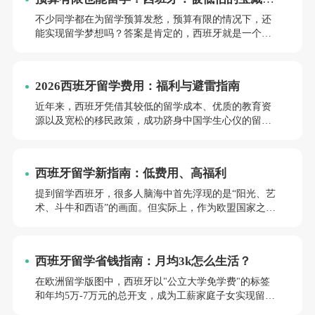
实，从就业支持的强化到学历认证的完善，一系列务实
学地
政策纷纷落地。再叠加国内一线城市积分落户的明确优
不少同学都在为留学预算发愁，预算有限的情况下，还
势，西班牙已然成为 2026 年留学的具潜力的优质选择。
能实现留学梦想吗？答案是肯定的，西班牙就是一个常
本文将依据西班牙驻华使馆、教育部留服中心以及北上
被低估的宝藏留学目的地。在这里，只需英美留学费用
广深人社部门的官方信息，深入拆解真实的政策红利与
的三分之一，就能拥有欧洲沉浸式生活体验，获得全球
申请要点，助力大家避开信息陷阱。
认可的学历，还能掌握西班牙语和英语双技能，普通家
2026西班牙留学费用：福利与避雷指南
庭也能轻松尝试。
近年来，西班牙凭借其较低的留学成本、优质的教育资
源以及宽松的移民政策，成功跻身中国学生心仪的留学
目的地之列。2026年计划踏上西班牙留学之路的你，除
了精心挑选学校和专业，深入了解留学费用相关的福利
以及需要规避的“雷区”同样至关重要。接下来，就让我
西班牙留学新指南：低费用、高福利
们一同深入探索。
提到留学西班牙，很多人脑海中首先浮现的是“阳光、艺
术、斗牛和西语”的画面。但实际上，作为欧盟国家之
一，西班牙对非欧盟国家学生（比如中国）的留学政策
不断更新与优化，如今更是传出“月薪600欧就能过，毕
业直接留欧”的好消息。今天就为大家呈上一篇西班牙留
西班牙留学省钱指南：月均3k怎么生活？
学实用指南，从留学优势、大学优势专业对照国内高校
排名到留学期间打工政策，助你规划留学之路！
在欧洲留学版图中，西班牙以"公立大学免学费"的标签
和年均5万-7万元的总开支，成为工薪家庭子女实现留学
梦的优选。然而，其费用体系暗藏地域差异与隐性成