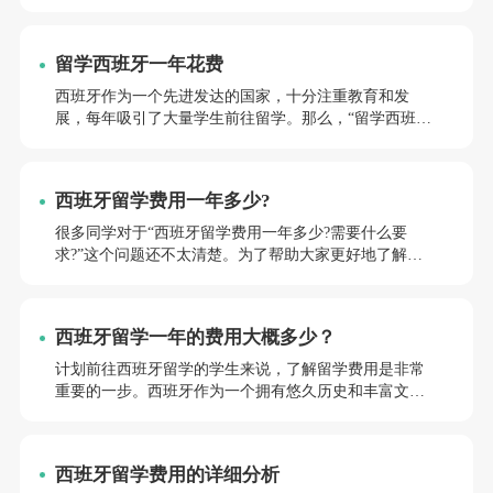
对低廉的留学费用，西班牙宜人的气候条件、良好的社
会治安等原因，亦使其在近些年逐渐成为留学生的热门
选择。那么，去西班牙读一年本科，到底要花多少钱
留学西班牙一年花费
呢？本文将从学费、住宿、餐饮等方面进行详细解析，
希望对同学们的留学预算规划有所帮助~
西班牙作为一个先进发达的国家，十分注重教育和发
展，每年吸引了大量学生前往留学。那么，“留学西班牙
一年花费多少?”让我们一起来详细了解一下吧。
西班牙留学费用一年多少?
很多同学对于“西班牙留学费用一年多少?需要什么要
求?”这个问题还不太清楚。为了帮助大家更好地了解相
关情况，小亚老师整理了以下内容，希望能为同学们答
疑解惑。
西班牙留学一年的费用大概多少？
计划前往西班牙留学的学生来说，了解留学费用是非常
重要的一步。西班牙作为一个拥有悠久历史和丰富文化
的国家，吸引了众多国际学生前来深造。那么，在西班
牙留学一年的费用大概是多少呢?下面，小亚老师将详细
探讨这一话题。
西班牙留学费用的详细分析