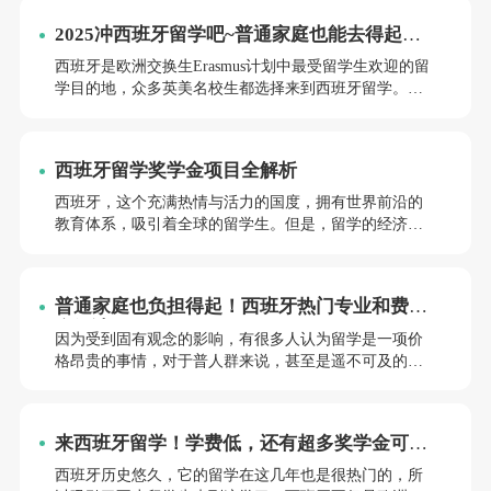
2025冲西班牙留学吧~普通家庭也能去得起的
留学！
西班牙是欧洲交换生Erasmus计划中最受留学生欢迎的留
学目的地，众多英美名校生都选择来到西班牙留学。同
时，西班牙也连续多年上榜全球十大热门留学目的地之
一。西班牙拥有国际化、高质量的大学体系，同时也拥
有欧洲最古老的大学，其历史可追溯到中世纪。西班牙
西班牙留学奖学金项目全解析
在诸多领域都拥有高水准的大学，同时拥有许多具有领
先优势的学科专业。
西班牙，这个充满热情与活力的国度，拥有世界前沿的
教育体系，吸引着全球的留学生。但是，留学的经济压
力是许多学生无法回避的问题。对于这个问题，有一个
好消息，那就是西班牙提供了众多的奖学金项目，以支
持来自世界各地的学生在西班牙学习。今天，小亚老师
普通家庭也负担得起！西班牙热门专业和费用
将为你详细介绍西班牙各学校奖学金项目，帮助你找到
全解读！
最适合自己的奖学金，让你的留学梦想变为现实。
因为受到固有观念的影响，有很多人认为留学是一项价
格昂贵的事情，对于普人群来说，甚至是遥不可及的愿
望。但事实上，在欧洲有许多国家的留学成本并不高。
今天给大家介绍的是西班牙，一个拥有优质高等教育资
源的国家，我们一起来看看留学一年在西班牙需要多少
来西班牙留学！学费低，还有超多奖学金可以
费用。希望你会喜欢这份关于西班牙留学的清单！
申请~
西班牙历史悠久，它的留学在这几年也是很热门的，所