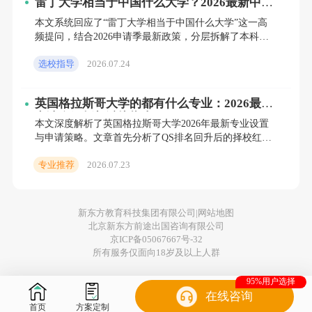
雷丁大学相当于中国什么大学？2026最新中英
院校对标与黄金申请窗口解析
本文系统回应了“雷丁大学相当于中国什么大学”这一高
频提问，结合2026申请季最新政策，分层拆解了本科与
硕士的准入门径与院校对标。通过揭示当前“黄金申请窗
选校指导
2026.07.24
口期”红
英国格拉斯哥大学的都有什么专业：2026最新
申请全解析与避坑指南
本文深度解析了英国格拉斯哥大学2026年最新专业设置
与申请策略。文章首先分析了QS排名回升后的择校红
利，随后分层拆解了本科与硕士的申请门槛，重点阐述
专业推荐
2026.07.23
了商学院的院
剑桥大学 周成刚/摄
新东方教育科技集团有限公司|
网站地图
然而，需要注意的是，综合实力对于出国
北京新东方前途出国咨询有限公司
京ICP备05067667号-32
留学地和院校来说是非常重要的。当然，对于
所有服务仅面向18岁及以上人群
那些高考分数不太理想的学生来说也完全没有
95%用户选择
必要过于气馁。学生可以通过提交日常在校成
在线咨询
首页
方案定制