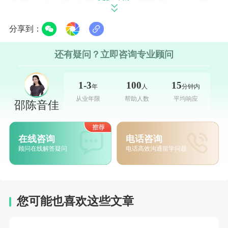
半球的
澳大利亚和新西兰
，几乎所有的大学都
分享到：
接受中国高考成绩，这其中包括世界上一些著
名的高等院校，例如澳洲国立大学、悉尼大学
还有疑问？立即咨询专业顾问
和奥克兰大学等。只要达到当地的一本分数
线，学生就会有非常多的选择权。
1-3
100
15
年
人
分钟内
从业年限
帮助人数
平均响应
邵陈音佳
与此相似，在欧洲和亚洲的一些国家和地
区，也接受高考成绩来进行申请，例如
德国和
在线咨询
电话咨询
法国
，其中有些甚至将高考成绩列为接受中国
顾问在线解答疑问
电话高效沟通留学问题
学生申请的必要前提之一。而在中国香港，大
陆本科申请人可以通过高考成绩或者国际生"双
通道"进入。
您可能也喜欢这些文章
在美国，有30所左右的大学接受中国学生