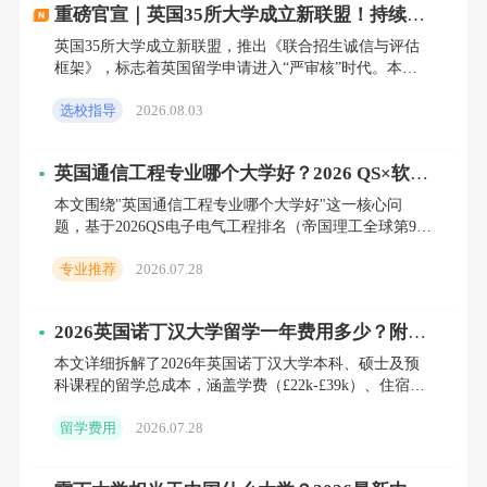
重磅官宣｜英国35所大学成立新联盟！持续多
提交
高考成绩
来申请本科
。不少院校都在U.S.
年的“宽进”假象，彻底破灭
英国35所大学成立新联盟，推出《联合招生诚信与评估
News排名中位居前100，例如纽约大学、布朗
框架》，标志着英国留学申请进入“严审核”时代。本文
深度解析新政执行时间表，揭露院校打击“背景造
大学和旧金山大学等。
选校指导
2026.08.03
假”与“分数通胀
近年来，英国也有越来越多的高等院校开
英国通信工程专业哪个大学好？2026 QS×软科
放新政策，接受使用中国高考成绩进行申请的
双榜解读与本科/硕士择校全指南
本文围绕"英国通信工程专业哪个大学好"这一核心问
学生。
英国剑桥大学
列举了严格的要求，只有
题，基于2026QS电子电气工程排名（帝国理工全球第9、
南安普顿第18、曼大第27）与软科通信工程排名（南安
高考成绩
排在本省前0.1%的学生才可以提交申
专业推荐
2026.07.28
普敦
请。其他50多所英国高校同样接受高考成绩申
2026英国诺丁汉大学留学一年费用多少？附最
请本科直达。
新学费+生活费明细，人民币换算版
本文详细拆解了2026年英国诺丁汉大学本科、硕士及预
科课程的留学总成本，涵盖学费（£22k-£39k）、住宿
（£6k-£10k）及生活费（£900-£1200/
留学费用
2026.07.28