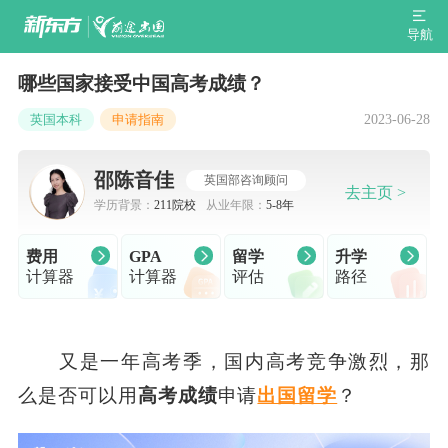
导航
哪些国家接受中国高考成绩？
2023-06-28
英国本科
申请指南
邵陈音佳
英国部咨询顾问
去主页 >
学历背景：
211院校
从业年限：
5-8年
费用
GPA
留学
升学
计算器
计算器
评估
路径
又是一年高考季，国内高考竞争激烈，那
么是否可以用
高考成绩
申请
出国留学
？