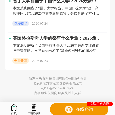
雷丁大学相当于中国什么大学？2026最新中英
为其发放就业报到证。毕业生凭用人单位录（聘）用手续、
院校对标与黄金申请窗口解析
本文系统回应了“雷丁大学相当于中国什么大学”这一高
劳动合同和《普通高等学校毕业生证书》办理落户手续。
频提问，结合2026申请季最新政策，分层拆解了本科与
硕士的准入门径与院校对标。通过揭示当前“黄金申请窗
优点：学校的诚信度较高，代为保管户口关系和档案，提供
选校指导
2026.07.24
口期”红
就业咨询、就业信息、就业指导等与落实就业单位有关的服
英国格拉斯哥大学的都有什么专业：2026最新
务，而且不收取额外费用，学生自由度较大，安全性高，可
申请全解析与避坑指南
本文深度解析了英国格拉斯哥大学2026年最新专业设置
以以应届毕业生的身份参加公务员考试等。
与申请策略。文章首先分析了QS排名回升后的择校红
利，随后分层拆解了本科与硕士的申请门槛，重点阐述
缺点：毕业生档案留校只是延长了择业期，与学校没有人事
专业推荐
2026.07.23
了商学院的院
隶属关系，涉及人事关系的证明都不能出具。另外，档案留
校期间不计算工龄。留学期间的档案空白（学校没有资格填
新东方教育科技集团有限公司|
网站地图
写留学期间的经历）。
北京新东方前途出国咨询有限公司
京ICP备05067667号-32
所有服务仅面向18岁及以上人群
02
95%用户选择
退回原籍
在线咨询
首页
方案定制