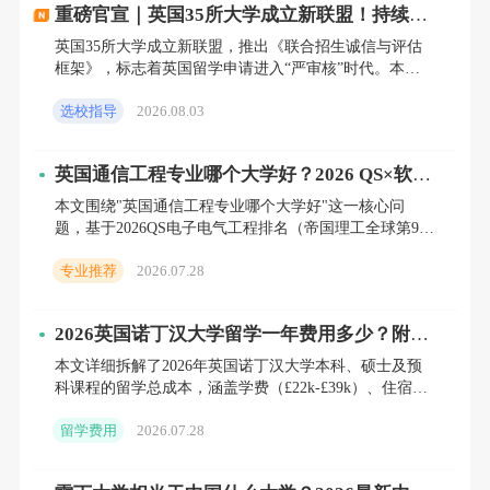
重磅官宣｜英国35所大学成立新联盟！持续多
年的“宽进”假象，彻底破灭
英国35所大学成立新联盟，推出《联合招生诚信与评估
框架》，标志着英国留学申请进入“严审核”时代。本文
如何存放档案
?
深度解析新政执行时间表，揭露院校打击“背景造
选校指导
2026.08.03
假”与“分数通胀
英国通信工程专业哪个大学好？2026 QS×软科
学校保管
双榜解读与本科/硕士择校全指南
本文围绕"英国通信工程专业哪个大学好"这一核心问
题，基于2026QS电子电气工程排名（帝国理工全球第9、
有的学校可以免费保留一定年限（一般是两年），像中国香
南安普顿第18、曼大第27）与软科通信工程排名（南安
专业推荐
2026.07.28
普敦
港、英国的硕士很多都是读一年后，如果学校愿意保管，那
么毕业后回学校办理也可以。
2026英国诺丁汉大学留学一年费用多少？附最
新学费+生活费明细，人民币换算版
但不是每个学校都有这项服务，要上交的材料视学校具体情
本文详细拆解了2026年英国诺丁汉大学本科、硕士及预
科课程的留学总成本，涵盖学费（£22k-£39k）、住宿
况而定，所以在毕业前要咨询好自己学校的户口和档案处理
（£6k-£10k）及生活费（£900-£1200/
留学费用
2026.07.28
政策。
两年以后如果没有接收单位，档案户口打回原籍，学校不再