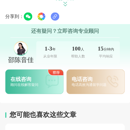
分享到：
为
什么要存放
“档案”？
还有疑问？立即咨询专业顾问
档案是不能长期保存在个人手中的，如果长时间把档案留存
在自己手里超过两年，很有可能变成
“死档”。
1-3
100
15
年
人
分钟内
而如果自己的档案变成
“死档”则需要重新建档。重新建档非
从业年限
帮助人数
平均响应
邵陈音佳
常麻烦还有可能造成信息缺失。
在线咨询
电话咨询
按照国家相关规定，
自费出国留学生的档案属于流动人员人
顾问在线解答疑问
电话高效沟通留学问题
事档案。
如果学生不自主办理档案转移，那么很有可能档案
直接回到原籍，被纳入无业人员范围，留学回国后，不管取
得什么学位，直接按照无业人员就业渠道办理就业手续。因
您可能也喜欢这些文章
此，留学生还是最好在出国前把档案存放到指定位置或地
区。