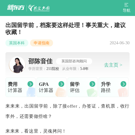
导航
出国留学前，档案要这样处理！事关重大，建议
收藏！
2024-06-30
英国本科
申请指南
邵陈音佳
英国部咨询顾问
去主页 >
学历背景：
211院校
从业年限：
5-8年
费用
GPA
留学
升学
计算器
计算器
评估
路径
来来来，出国留学前，除了接
offer，办签证，查机票，收行
李外，还需要做些啥？
来来来，看这里，灵魂拷问！