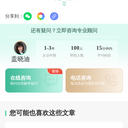
5. 家庭经济条件： 学校关心学生是否有足够
经济实力承担学费，通常需提供银行存款证
分享到：
明。美国留学除学费外，还需考虑生活费，一
还有疑问？立即咨询专业顾问
般每年花费在40-50万人民币。
1-3
100
15
年
人
分钟内
从业年限
帮助人数
平均响应
盖晓迪
6. 推荐信： 申请美国高中一般需提供三封推
荐信：英语老师、数学老师、班主任或校长各
在线咨询
电话咨询
一封。推荐信评价学生在学校的表现，对录取
顾问在线解答疑问
电话高效沟通留学问题
结果具有重要参考价值。
您可能也喜欢这些文章
7. 申请材料： 包括个人申请材料、父母或监
护人调查问卷、学生调查问卷、教师推荐信、