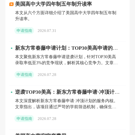
美国高中大学四年制五年制升读率
近两年学习成绩单、IBT/SSAT/SLEP成绩、财
本文从六个方面详细介绍了美国高中大学四年制五年制
力证明等。
升读率。
申请指南
2026.07.31
新东方常春藤申请计划：TOP30美高申请的定
8. 签证要求： 国际学生需要申请F-1学生签
制化解决方案
本文聚焦新东方常春藤申请逆袭计划，针对TOP30美高
证，以便在美国学习。
录取率低至3%的竞争现状，解析其核心竞争力。文章详
述了由前校长、前招生官领衔的40小时1V1专属辅导体
申请指南
2026.07.28
系，涵
9. 健康和疫苗记录： 学校可能要求国际学生
逆袭TOP30美高：新东方常春藤申请·冲顶计划
如何为家庭提供定制化升读解决方案
提供健康检查证明和疫苗接种记录。 10. 住宿
本文深度解析新东方常春藤申请·冲顶计划的服务内核。
文章指出，该项目通过严苛的学前筛选机制，确保生源
安排： 对于走读学校，国际学生需要安排寄宿
质量，并由美国知名私校前校长团亲自执行40小时定制
申请指南
2026.07.28
化培训。内容
家庭或监护人。