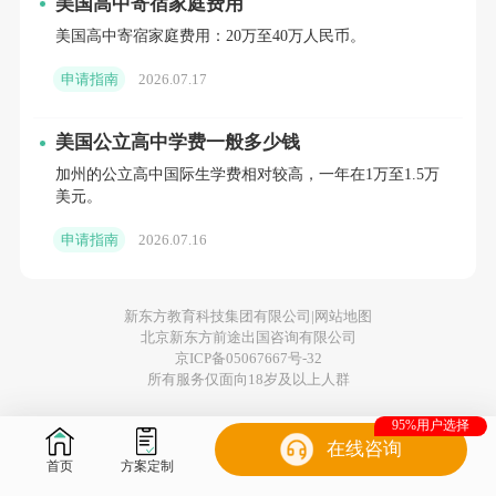
美国高中寄宿家庭费用
美国高中寄宿家庭费用：20万至40万人民币。
家长在配合学校方面可以采取以下措施：
申请指南
2026.07.17
美国公立高中学费一般多少钱
•了解学校政策：详细了解所申请学校的国
加州的公立高中国际生学费相对较高，一年在1万至1.5万
美元。
际学生招生政策和要求。
申请指南
2026.07.16
•提前准备：提前准备所有必要的申请材
新东方教育科技集团有限公司|
网站地图
北京新东方前途出国咨询有限公司
料，包括语言考试、成绩单、推荐信等。
京ICP备05067667号-32
所有服务仅面向18岁及以上人群
95%用户选择
在线咨询
•经济规划：确保家庭有足够的经济实力支
首页
方案定制
持孩子的留学费用，并准备相应的资金证明。