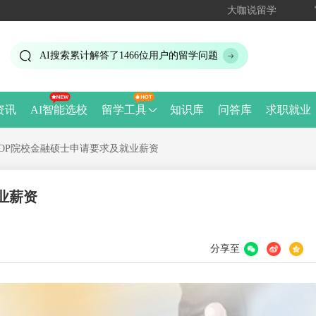
大咖说留学
AI搜索累计解答了
1466
位用户的留学问题
资讯
AI智能选校
留学工具
知识库
问答库
求职就业
OP院校金融硕士申请要求及就业薪资
业薪资
分享至