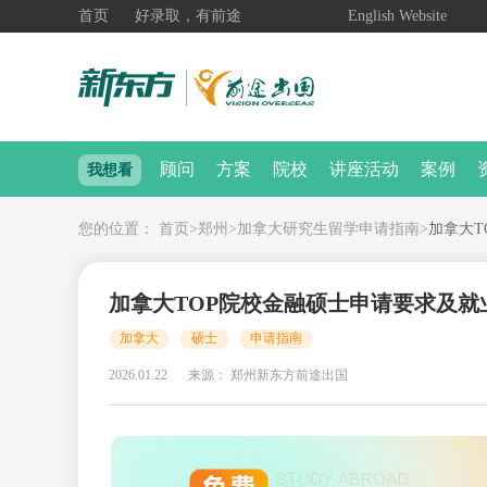
首页
好录取，有前途
English Website
顾问
方案
院校
讲座活动
案例
我想看
您的位置：
首页
>
郑州
>
加拿大研究生留学申请指南
>
加拿大T
加拿大TOP院校金融硕士申请要求及就
加拿大
硕士
申请指南
2026.01.22
来源： 郑州新东方前途出国