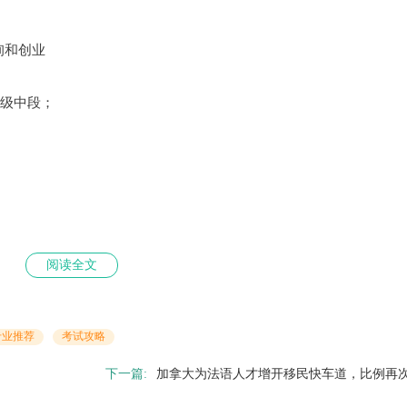
询和创业
B级中段；
阅读全文
至少达到B级中段；
学、中级宏观经济学和统计学课程；
专业推荐
考试攻略
下一篇:
加拿大为法语人才增开移民快车道，比例再