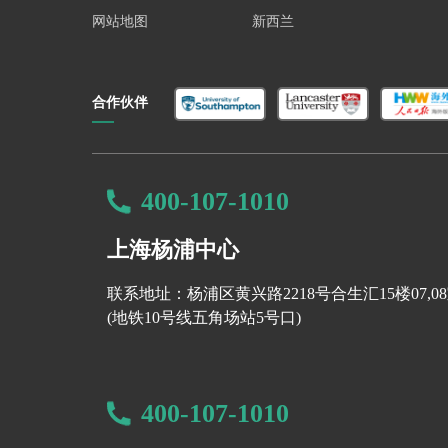
性代数、统计学或计量经济学平均成绩至少达
网站地图
新西兰
语言要求：
雅思7.0/ 托福100
额外要求：
具备
Python 编程
知识，成功完成 P
合作伙伴
Mathematical Finance MMF
关键词
：
金融科技、
可持续金融、金融工程
400-107-1010
录取要求
：
上海杨浦中心
GPA要求—等同于多伦多大学B；并且在最后
学术要求—申请人必须拥有定量、技术学科的
联系地址：杨浦区黄兴路2218号合生汇15楼07,0
语言要求：
雅思7.0/ 托福93
(地铁10号线五角场站5号口)
400-107-1010