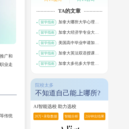
TA的文章
加拿大哪所大学心理学
留学指南
专业最好
加拿大经济学专业大学
留学指南
排名
美国高中毕业申请加拿
留学指南
大本科
加拿大英法双语授课大
留学指南
推广和
学有哪些
加拿大多伦多大学世界
职业走
留学指南
排名一览表
院校太多
不知道自己能上哪所?
AI智能选校 助力选校
等传统
20万+录取数据
智能分析
2分钟出结果