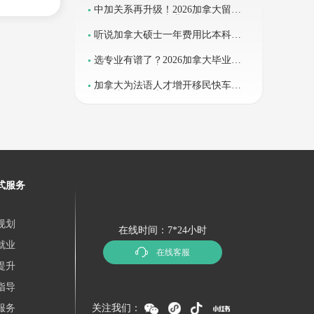
中加关系再升级！2026加拿大留学
风口已至，热门专业 + 利好政策全
解析
听说加拿大硕士一年费用比本科
少？
选专业有谱了？2026加拿大毕业工
签专业列表不变
加拿大为法语人才增开移民快车
道，比例再次上升！
程学）
式服务
规划
在线时间：7*24小时
就业
在线客服
均成
提升
指导
分、线
服务
关注我们：