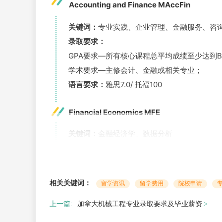
Accounting and Finance MAccFin
关键词
：
专业实践、企业管理、金融服务、咨
录取要求
：
GPA要求—所有核心课程总平均成绩至少达到
学术要求—主修会计、金融或相关专业；
语言要求：
雅思7.0/ 托福100
Financial Economics MFE
关键词
：
金融经济学、数据分析
录取要求
：
GPA要求—B级中段且在课程最后一年的成绩
学术要求—主
成功完成微积分、中级微观经济
相关关键词：
留学资讯
留学费用
院校申请
语言要求：
雅思7.0/ 托福100
上一篇:
加拿大机械工程专业录取要求及毕业薪资
额外要求：
GRE/
GMAT