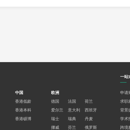
学和数学背景的学生，也鼓励具有定量研究背景（例如物理学和工
一站
中国
欧洲
申请
香港低龄
德国
法国
荷兰
求职
完成大学水平的微积分、线性代数、统计学和/或计量经济学课程（平
香港本科
爱尔兰
意大利
西班牙
背景
香港硕博
瑞士
瑞典
丹麦
学术
学或精算科学学位优先考虑；若申请人具备定量分析能力，且微积
挪威
芬兰
俄罗斯
跨境