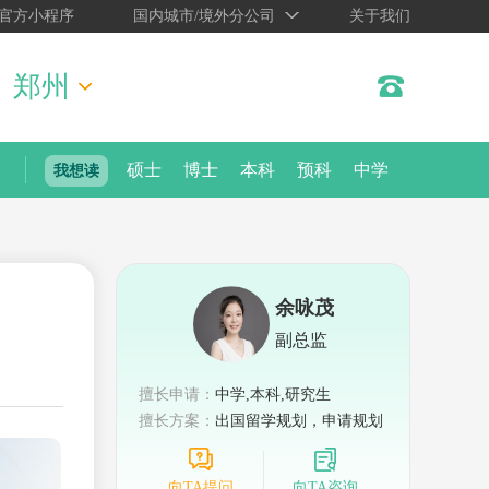
官方小程序
国内城市/境外分公司
关于我们
郑州
硕士
博士
本科
预科
中学
我想读
余咏茂
副总监
擅长申请：
中学,本科,研究生
擅长方案：
出国留学规划，申请规划
向TA提问
向TA咨询