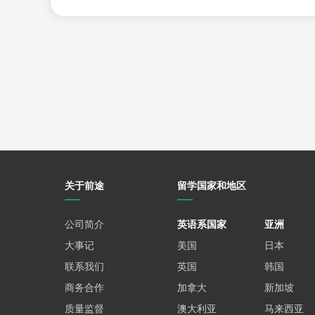
Financial Insurance MFI
关键词
：
数据科学、金融数学、保险建模
录取要求
：
GPA要求—等同于多伦多大学B+；
学术要求—学适合具有统计学、精算学、经济
和足够统计学训练的学生申请；
语言要求：
雅思7.0/ 托福100
关于前途
留学国家和地区
Financial Risk Management MFRM
关键词
：
金融和量化分析、风险的衡量和管理
公司简介
英语系国家
亚洲
录取要求
：
大事记
美国
日本
GPA要求—等同于多伦多大学B；在本科期间
联系我们
英国
韩国
绩至少为 B）；
商务合作
加拿大
新加坡
学术要求—商业、贸易、经济学、数学、工程
质量监督
澳大利亚
马来西亚