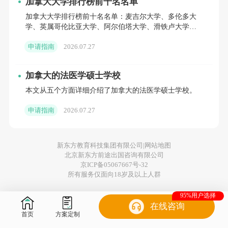
加拿大大学排行榜前十名名单
求。
加拿大大学排行榜前十名名单：麦吉尔大学、多伦多大
学、英属哥伦比亚大学、阿尔伯塔大学、滑铁卢大学、
西安大略大学、蒙特利尔大学、麦克马斯特大学、女王
如何界定你的专业符合要求
？
这里需要引入一个新的
申请指南
2026.07.27
大学、卡尔加里大
概念，“C
IP
（
Classification of Instructional
加拿大的法医学硕士学校
Programs
）
代码
”，即
你的专业对应的C
IP
代码
必须
本文从五个方面详细介绍了加拿大的法医学硕士学校。
在合
规
专业列表上。
申请指南
2026.07.27
03
新东方教育科技集团有限公司|
网站地图
语言要求
北京新东方前途出国咨询有限公司
京ICP备05067667号-32
所有服务仅面向18岁及以上人群
如果你
毕业于大学
，无论学位项目还是非学位项
95%用户选择
目，申请P
GWP
时，
均需提交不低于
英语（CLB
在线咨询
7）或者法语（NCLC 7）
的语言水平证明；
首页
方案定制