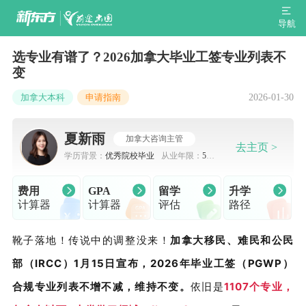
导航
选专业有谱了？2026加拿大毕业工签专业列表不
变
2026-01-30
加拿大本科
申请指南
夏新雨
加拿大咨询主管
去主页 >
学历背景：
优秀院校毕业
从业年限：
5-7
年
费用
GPA
留学
升学
计算器
计算器
评估
路径
靴子落地！传说中的调整没来！
加拿大移民、难民和公民
部（
I
RCC
）
1
月
1
5
日
宣布，
2
026
年毕业工签（
P
GWP
）
合
规
专业
列表
不增不减，维持不变。
依旧是
1
107
个专业，