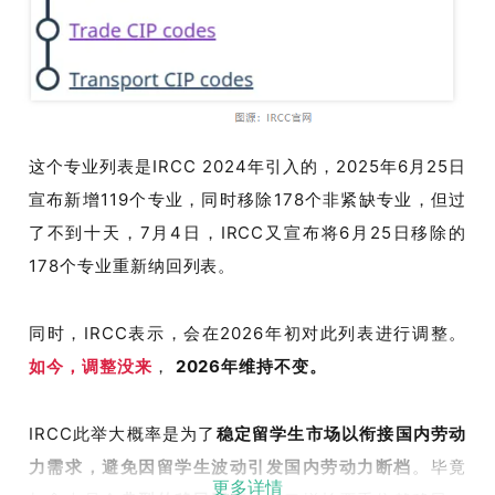
这个专业
列表
是
I
RCC 2024
年引入的，
2
025
年
6
月
2
5
日
宣布新增
1
19
个专业，同时
移除
1
78
个非紧缺专业，但过
了不到十天，
7
月
4
日，
I
RCC
又
宣布将
6
月
2
5
日
移除
的
1
78
个专业重新纳回列表。
同时，
I
RCC
表示，会在
2
026
年初对此列表进行调整。
如今，调整没来
，
2
026
年维持不变。
I
RCC
此举大概率是为了
稳定留学生
市场以
衔接国内劳动
力需求，避免
因
留学生波动引发国内劳动力断档
。
毕竟
更多详情