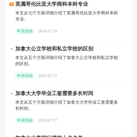
毕业的最后一个学期，允许
part-time
；
英属哥伦比亚大学商科本科专业
🔺
在毕业后的
180
天内
提交
PGWP
申请
；
本文从七个方面详细介绍了英属哥伦比亚大学商科本科
🔺
所读项目时长：
针对魁省学生，要求项目时长
900
专业。
小时及以上，
针对非魁省
学生，要求项目时长
8
个月以
申请指南
2026.07.29
上
加拿大公立学校和私立学校的区别
02
本文从五个方面详细介绍了加拿大公立学校和私立学校
专业限制使用范围
的区别。
申请指南
2026.07.27
如果你
毕业于
本科，硕士和博士学位项目
，
申请
P
GWP
时，
无任何
专业限制
；
加拿大大学毕业工签需要多长时间
本文从五个方面详细介绍了加拿大大学毕业工签需要多
长时间。
除此之外，无论你是从
大学里
的
非学位项目
毕业，还
是
毕业于
学院、职业技术院校或任何非大学项目
申请指南
2026.07.27
（
college, polytechnic or non-university
program
），申请
P
GWP时，
均需符合上述专业要