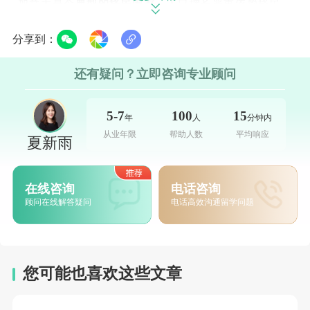
加拿大是个
典型的
移民国家
，
人口增长严重依赖移民，
而留学生是
最符合
他们
利益
也是他们
最希望留下的一个
分享到：
群体。
还有疑问？立即咨询专业顾问
无论
I
RCC
的初衷如何
，对留学生
而言
都是利好
，稳定的
政策更有利于学生进行留学
-
就业
-
宜居规划
。
P
GWP
则
5-7
100
15
年
人
分钟内
是其中很重要的一环，有关
P
GWP ,
以及围绕上述合
规
专
从业年限
帮助人数
平均响应
夏新雨
业列表，有几点
需带大家
先
了解下，后面咱们再聊选专
业。
在线咨询
电话咨询
01
顾问在线解答疑问
电话高效沟通留学问题
申请PGWP基本要求
🔺
入读
官方指定
学习机构（
designated learning
institution
,DLI
）
；
您可能也喜欢这些文章
🔺
在就读期间是
全职（
full-time
）学习
状态，如果是