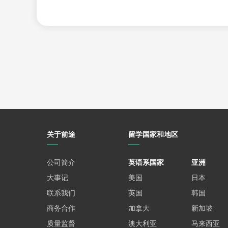
主流工具，并有机会参与与NVIDIA合作的AI Makerspa
跨学科项目：
借助UCSD在医疗和自动驾驶领域的研究优势，学生可
（与机械工程系合作）等顶点项目，从算法设计到系统部
必修课程：
新增的《AI伦理与社会影响》课程通过分析面部识别偏差
学家和社会学家参与，探讨AI技术的责任归属与监管机
此外，该专业采用“导师制 + 行业导师双轨制”的培养
科技公司或初创企业，提供职业发展指导）。学校还设立了
关于前途
留学国家和地区
录取政策
UCSD计划于2025年秋季招收首批200名新生，仅
公司简介
英语系国家
亚洲
（平均GPA需达到3.9以上），学校还特别关注学生在AI
大事记
美国
日本
伦理辩论队）中的表现。到2029年，专业规模计划扩大至
联系我们
英国
韩国
其他高校的AI本科项目对比
商务合作
加拿大
新加坡
除了UCSD，美国其他高校也陆续开设了AI本科专业。
质量监督
澳大利亚
马来西亚
卡耐基梅隆大学： 全美shou个AI本科学位（2