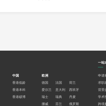
及申请建议
ce项目，在DGX SuperPod上进行大规模模型训练。
以选择参与智能医疗诊断系统开发（与医学院合作）或自动驾驶路径规划算
署，全面体验AI技术的实际应用。
和司法AI量刑等案例，引导学生构建AI系统的公平性评估框架。课程还
制。
模式。学生在大二时需选择一位学术导师（负责科研路径规划）和一位行业
“AI创新奖学金”，资助学生参加国际竞赛（如ICML学生竞赛）或创业
一站
限通过加州大学系统直接申请的学生，暂不接受转专业申请。录取评估中，除了
中国
欧洲
申请
相关项目（如Kaggle竞赛或个人开发的AI应用）以及跨学科活动（如机器
香港低龄
德国
法国
荷兰
求职
1000人，并逐步开放内部转专业通道。
香港本科
爱尔兰
意大利
西班牙
背景
香港硕博
瑞士
瑞典
丹麦
学术
以下是一些知名院校的相关信息：
挪威
芬兰
俄罗斯
跨境
018年设立），课程涵盖机器学习、计算机视觉、自然语言处理和人机交互，