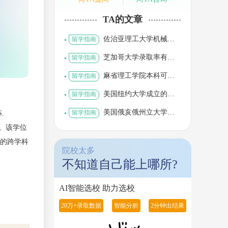
TA的文章
佐治亚理工大学机械工
留学指南
程怎么样
芝加哥大学录取率有多
留学指南
高
麻省理工学院本科可以
留学指南
申请奖学金吗
美国纽约大学成立的新
留学指南
学院怎么样
美国俄亥俄州立大学世
留学指南
.
界排名
革。该学位
题的跨学科
院校太多
不知道自己能上哪所?
AI智能选校 助力选校
20万+录取数据
智能分析
2分钟出结果