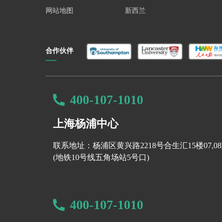
科实践。学生需在计算机科学学院完成大一课程后
网站地图
新西兰
麻省理工学院： 工程学院下的跨学科项目，融合
理，学生有机会参与企业级项目和NASA合作的
合作伙伴
斯坦福大学： 2019年成立独立人工智能学院，课程
言处理）和CS231N（计算机视觉），学生还可加
加州大学伯克利分校： 虽未设立独立AI专业，但
业合作紧密，在算法优化和数据驱动决策领域成果
400-107-1010
宾夕法尼亚大学： 藤校中shou个AI本科项目（
能”方向，结合沃顿商学院资源，培养技术与商业
上海杨浦中心
莱斯大学： 2026年秋季首次招生，课程融合认
联系地址：杨浦区黄兴路2218号合生汇15楼07,0
包括深度学习和量子计算算法。
(地铁10号线五角场站5号口)
南加州大学： 2026年启动，由维特比工程学院
选择“商业人工智能”方向，与马歇尔商学院合作培
纽约大学： 跨学科优势显著，课程涵盖AI在法律、哲学
400-107-1010
金融科技和文化遗产保护等项目。
无论是UCSD还是其他名校，AI本科教育正在迅速发展