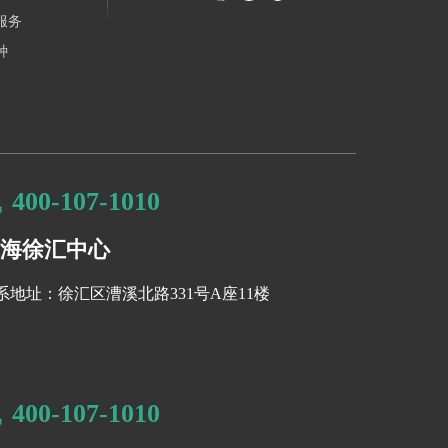
服务
和AI伦
种
（自然语
，与硅谷企
400-107-1010
人工智
海徐汇中心
研究方向
系地址：徐汇区漕溪北路331号A座11楼
，学生可
生可参与
400-107-1010
项目无疑是