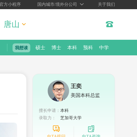
官方小程序
国内城市/境外分公司
关于我们
唐山
硕士
博士
本科
预科
中学
我想读
王奕
美国本科总监
擅长申请：
本科
录取力：
芝加哥大学
向TA提问
向TA咨询