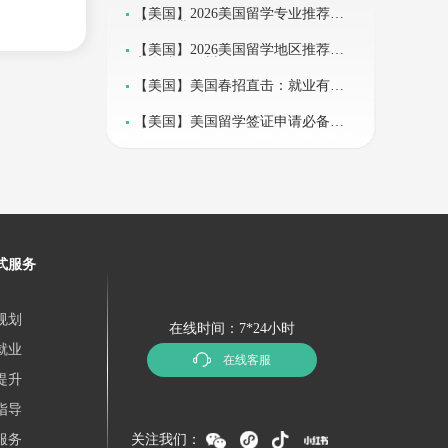
【美国】2026美国留学专业推荐：
法学专业
【美国】2026美国留学地区推荐：
宾夕法尼亚州
法优化
【美国】美国春招直击：就业有何
区别？
【美国】美国留学签证申请必备文
件
邀请法律
导师（来自
项目。
式服务
学术成绩
规划
人社团或
在线时间：7*24小时
就业
在线客服
提升
指导
服务
关注我们：
强调跨学