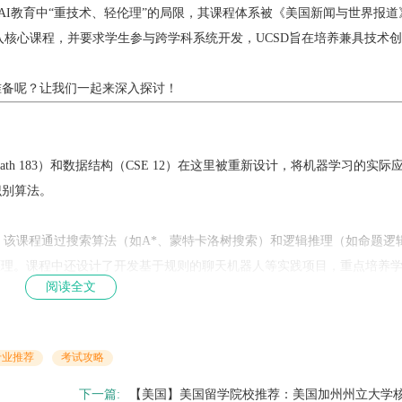
AI教育中“重技术、轻伦理”的局限，其课程体系被《美国新闻与世界报道
伦理融入核心课程，并要求学生参与跨学科系统开发，UCSD旨在培养兼具技术
准备呢？让我们一起来深入探讨！
ath 183）和数据结构（CSE 12）在这里被重新设计，将机器学习的实际
识别算法。
价的课程，该课程通过搜索算法（如A*、蒙特卡洛树搜索）和逻辑推理（如命题逻
原理。课程中还设计了开发基于规则的聊天机器人等实践项目，重点培养
阅读全文
模型为基础，系统讲解了监督学习（如逻辑回归）和无监督学习（如K-means
rn框架完成诸如房价预测和客户分群等实践项目，并通过SHAP值分析模型的决
专业推荐
考试攻略
B）和自然语言处理（CSE 156）等前沿领域。学生需掌握PyTorch和Tensor
下一篇:
【美国】美国留学院校推荐：美国加州州立大学