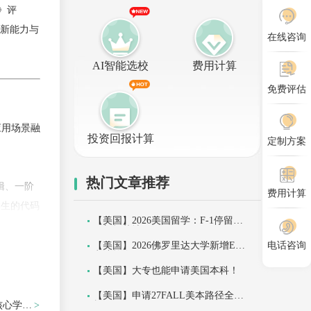
》评
创新能力与
在线咨询
AI智能选校
费用计算
免费评估
应用场景融
投资回报计算
定制方案
热门文章推荐
辑、一阶
费用计算
学生的代码
【美国】2026美国留学：F-1停留期
限新规落地！
聚类）的
【美国】2026佛罗里达大学新增ED
电话咨询
申请轮次
策逻辑。
【美国】大专也能申请美国本科！
【美国】申请27FALL美本路径全解
Flow等
核心学科
析