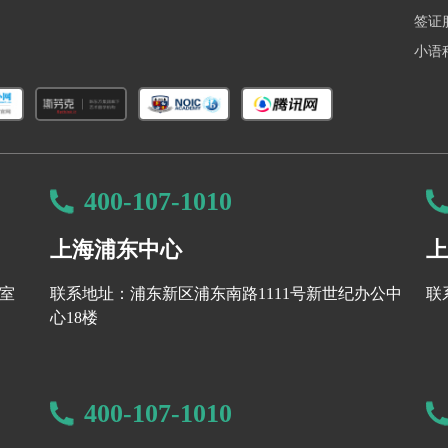
申请转入AI专业。
签证
计算机科学、电气工程和统计学，课程内容包括生成式AI、机器人自主系统
小语
气候预测工具开发。
以NLP和深度学习为特色，核心课程包括CS229（机器学习）、CS224N
入斯坦福人工智能实验室（SAIL）。
CS学位下的AI方向课程丰富，依托伯克利人工智能研究实验室（BAIR）
显著。
400-107-1010
2024年设立），课程涵盖机器学习、视觉与语言、机器人技术等，提供“商业
双能力。
上海浦东中心
上
知心理学、哲学伦理和语言学等人文社科内容，强调AI的伦理与社会影响，
8室
联系地址：浦东新区浦东南路1111号新世纪办公中
联
心18楼
与高等计算科学学院联合开设，课程覆盖自然语言处理、机器人、可信AI等
养企业级AI应用能力。
和经济领域的应用，依托AI Now Institute研究伦理与社会影响，学
400-107-1010
，为学生提供了广阔的学习和实践空间。如果你对AI领域充满热情，这些