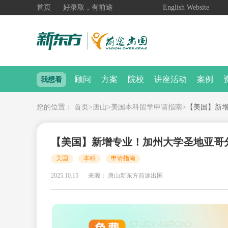
首页
好录取，有前途
English Website
顾问
方案
院校
讲座活动
案例
我想看
您的位置：
首页
>
唐山
>
美国本科留学申请指南
>
【美国】新
【美国】新增专业！加州大学圣地亚哥
美国
本科
申请指南
2025.10.15
来源： 唐山新东方前途出国