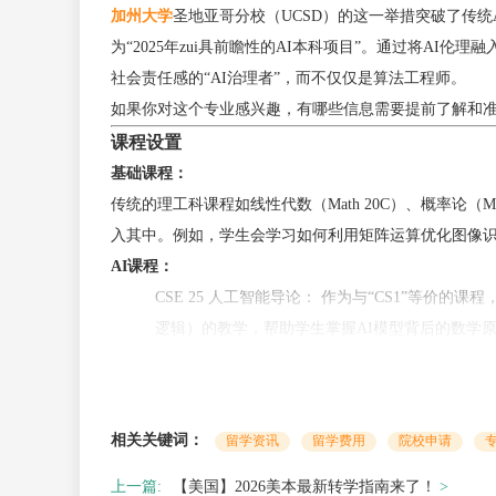
加州大学
圣地亚哥分校（UCSD）的这一举措突破了传统
为“2025年zui具前瞻性的AI本科项目”。通过将AI
社会责任感的“AI治理者”，而不仅仅是算法工程师。
如果你对这个专业感兴趣，有哪些信息需要提前了解和
课程设置
基础课程：
传统的理工科课程如线性代数（Math 20C）、概率论（M
入其中。例如，学生会学习如何利用矩阵运算优化图像
AI课程：
CSE 25 人工智能导论： 作为与“CS1”等
逻辑）的教学，帮助学生掌握AI模型背后的数学
规范性和问题建模能力。
CSE 55 机器学习基础： 以线性代数和概率图
算法推导与工业应用。学生需使用Scikit-lea
相关关键词：
留学资讯
留学费用
院校申请
技术栈课程：
课程涵盖深度学习（CSE 151B）、计算机视觉（CSE 152
上一篇:
【美国】2026美本最新转学指南来了！