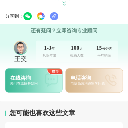
的理论与实践支撑。
分享到：
还有疑问？立即咨询专业顾问
医疗保健：需求引擎驱动，就业稳定与薪资回
报双优
1-3
100
15
年
人
分钟内
从业年限
帮助人数
平均响应
医疗保健专业以263,765份的学位授予量位居次
王奕
席，薪资中位数为70,000美元。在全球人口老
龄化趋势日益显著的大背景下，社会对医疗保
在线咨询
电话咨询
顾问在线解答疑问
电话高效沟通留学问题
健领域专业人才的渴求持续升温，这直接推动
了该专业的高热度。
护理学是其中最为普及的分支之一，它不仅为
您可能也喜欢这些文章
从业者提供了ji高的就业稳定性，收入水平也处