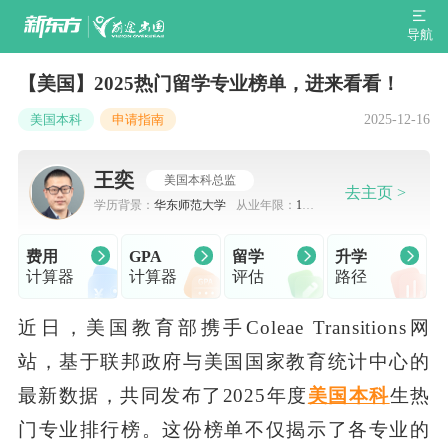
导航
【美国】2025热门留学专业榜单，进来看看！
2025-12-16
美国本科
申请指南
王奕
美国本科总监
去主页 >
学历背景：
华东师范大学
从业年限：
10-
15
费用
GPA
留学
升学
计算器
计算器
评估
路径
近日，美国教育部携手Coleae Transitions网
站，基于联邦政府与美国国家教育统计中心的
最新数据，共同发布了2025年度
美国本科
生热
门专业排行榜。这份榜单不仅揭示了各专业的