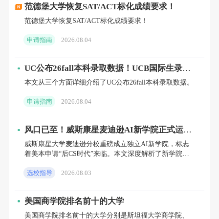
于中等偏上。此外，该领域还包含了语言病理
范德堡大学恢复SAT/ACT标化成绩要求！
学、音乐治疗、公共卫生等更多元化的方向，
范德堡大学恢复SAT/ACT标化成绩要求！
能够满足不同学生个性化的职业规划。有数据
申请指南
2026.08.04
显示，护理及相关专业在未来十年的岗位需求
预计将有显著增长，且该行业受经济周期波动
UC公布26fall本科录取数据！UCB国际生录取
率跌至5.4%，UCLA扩招明显
本文从三个方面详细介绍了UC公布26fall本科录取数据。
的影响相对较小，因此成为了许多学生心中追
求“稳定之选”的理想标的。
申请指南
2026.08.04
风口已至！威斯康星麦迪逊AI新学院正式运
营，2027/2028届理工科申请者必须关注
威斯康星大学麦迪逊分校重磅成立独立AI新学院，标志
社会科学与历史：广博知识的馈赠，综合型人
着美本申请“后CS时代”来临。本文深度解析了新学院的
招生政策、课程差异及背后全球高校AI人才争夺的底层
才的摇篮
选校指导
2026.08.03
逻辑。针
社会科学与历史专业以151,109份的学位授予量
美国商学院排名前十的大学
位列第三，其薪资中位数与医疗保健专业持
美国商学院排名前十的大学分别是斯坦福大学商学院、