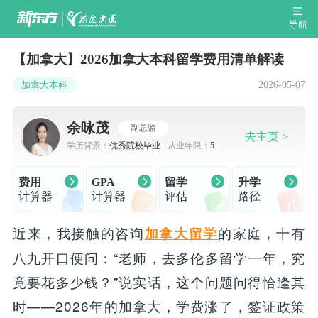
导航
【加拿大】2026加拿大本科留学费用清单解读
2026-05-07
加拿大本科
余咏茂
副总监
去主页 >
学历背景：
优秀院校毕业
从业年限：
5-7
年
费用
GPA
留学
升学
计算器
计算器
评估
路径
近来，我接触的咨询
的家庭，十有
加拿大留学
八九开口便问：“老师，去多伦多留学一年，究
竟要花多少钱？”说实话，这个问题问得恰逢其
时——2026年的加拿大，学费涨了，签证政策