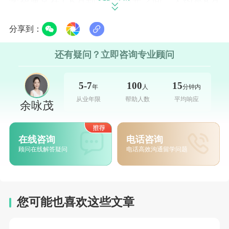
学费通常在1.6万到2.5万加元之间，大约是8万
到13万人民币，性价比还是不错的。不管选择
分享到：
哪一类学校，建议大家在规划加拿大留学时，
务必登录 ACORN 系统查询完整的费用明细表
还有疑问？立即咨询专业顾问
（Fee Schedule），关于钱的事情，一定要预
留充足的余量。
5-7
100
15
年
人
分钟内
从业年限
帮助人数
平均响应
余咏茂
生活费：房租是“大头”，自己做饭能“回血”
在多伦多的生活成本中，住宿是最没谱、也最
在线咨询
电话咨询
顾问在线解答疑问
电话高效沟通留学问题
可能超支的一项。多伦多大学的 CampusOne
学生公寓，月租在1,835到2,399加元之间，按
12个月算下来，就是22,020到28,788加元。
您可能也喜欢这些文章
如果选择在校外租房，多伦多市中心的平均月
租大约是1,600到1,800加元；要是能找到人合