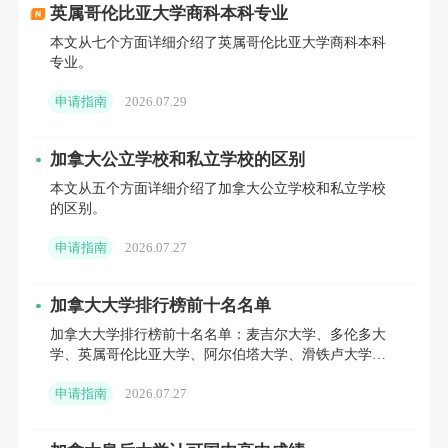
英属哥伦比亚大学商科本科专业
租一个两室两卫（2b2b）的户型，人均房租大
本文从七个方面详细介绍了英属哥伦比亚大学商科本科
概能压到1,500加元左右。
专业。
申请指南
2026.07.29
饮食方面呢：如果自己做饭，一周的成本大约
在80到120加元。要是一周下两次馆子，其余
加拿大公立学校和私立学校的区别
时间自己动手，那么餐饮总支出每周大约是
本文从五个方面详细介绍了加拿大公立学校和私立学校
150加元。再加上交通、通讯、水电网这些费
的区别。
用，每月的生活费大概在1,800到2,500加元，
申请指南
2026.07.27
一年算下来就是2万到3万加元，约合人民币10
加拿大大学排行榜前十名名单
万到16万。
加拿大大学排行榜前十名名单：麦吉尔大学、多伦多大
学、英属哥伦比亚大学、阿尔伯塔大学、滑铁卢大学、
整体来看，在多伦多留学一年的总花费（学费
西安大略大学、蒙特利尔大学、麦克马斯特大学、女王
加上生活费），大致在35万到60万人民币这个
申请指南
2026.07.27
大学、卡尔加里大
区间，大部分家庭的实际支出会落在40万到50