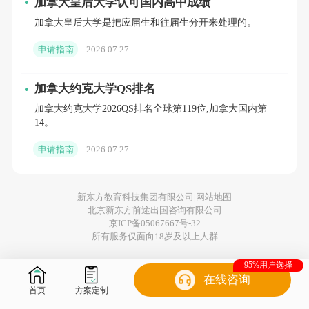
加拿大皇后大学认可国内高中成绩
万之间。
加拿大皇后大学是把应届生和往届生分开来处理的。
保证金：签证环节最容易“栽跟头”的地方
申请指南
2026.07.27
2026年，学签保证金的标准全面上调了，这一
加拿大约克大学QS排名
点大家一定要高度重视。从2025年9月开始，
加拿大约克大学2026QS排名全球第119位,加拿大国内第
14。
魁北克省以外的单身国际学生申请学签，最低
的生活费证明已经上调到22,895加元/年（约合
申请指南
2026.07.27
人民币12万），而且这笔钱不包含学费和交通
费。更重要的是，这笔生活费必须和学费“叠加
新东方教育科技集团有限公司|
网站地图
北京新东方前途出国咨询有限公司
证明”，不能混为一谈。打个比方，如果硕士课
京ICP备05067667号-32
所有服务仅面向18岁及以上人群
程的年学费是28,000加元，那么总的资金证明
至少需要50,895加元（22,895加生活费 +
95%用户选择
在线咨询
28,000加学费）。
首页
方案定制