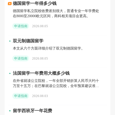
关键支撑。 经济管理：作为俄罗斯率先开设专
德国留学一年得多少钱
业经济教育的机构，其经济系培养的毕业生主
德国留学私立院校收费差别很大，普通专业一年学费处
在8000至20000欧元区间，商科相关项目会更高。
导了俄罗斯能源市场的现代化改革。
申请指南
2026.08.05
学校师资力量雄厚，拥有25名俄罗斯科学院院
士、57名行业科学院院士，以及400名教授和
双元制德国留学
本文从六个方面详细介绍了双元制德国留学。
1500名副教授。诺贝尔物理学奖得主卡皮察、
半导体领域先驱阿尔费罗夫等曾在此执教或求
申请指南
2026.08.05
学，形成“产学研”深度融合的学术生态。
法国留学一年费用大概多少钱
在外省就读公立院校，一年全部开销折算人民币大约十
万至十五万；在巴黎就读公立院校，全年预算建议准备
十五万至二十万。如果选择私立院校，结合所在城市差
国际合作：东西方学术交流的桥梁
申请指南
2026.08.03
异，一年总支出普
SPbPU与全球近百所ding尖高校建立合作关
留学西班牙一年花费
系，其中国际合作尤为紧密。2019年，两校签