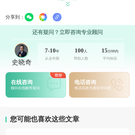
个院系和70余个专业，涵盖建筑工程、能源动
力、机械制造、计算机科学等传统优势领域，
分享到：
以及纳米技术、人工智能、生物医学工程等前
还有疑问？立即咨询专业顾问
沿方向。其计算机专业与
麻省理工
学院并称全
球ding尖，培养的毕业生广泛就职于微软、
7-10
100
15
年
人
分钟内
IBM等科技巨头。
从业年限
帮助人数
平均响应
史晓奇
学科优势亮点：
在线咨询
电话咨询
能源与动力工程：20世纪70年代，尤·谢·瓦西
顾问在线解答疑问
电话高效沟通留学问题
里耶夫团队在水能利用领域取得突破性成果，
相关技术应用于西伯利亚大型水电站建设。 材
料科学：罗·阿·苏里斯教授领导的团队开发出
您可能也喜欢这些文章
耐高温合金材料，为苏联航空发动机技术提供