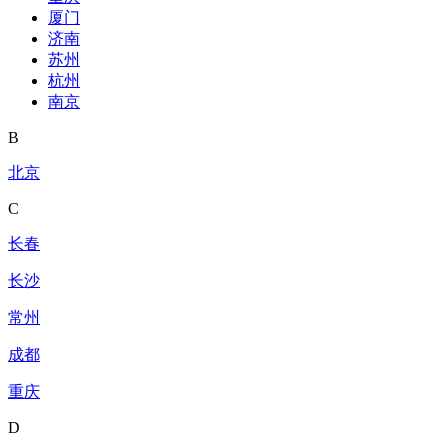
厦门
济南
苏州
杭州
南京
B
北京
C
长春
长沙
常州
成都
重庆
D