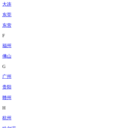
大连
东莞
东营
F
福州
佛山
G
广州
贵阳
赣州
H
杭州