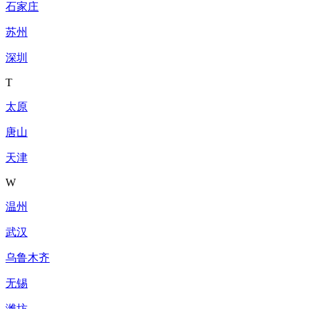
石家庄
苏州
深圳
T
太原
唐山
天津
W
温州
武汉
乌鲁木齐
无锡
潍坊