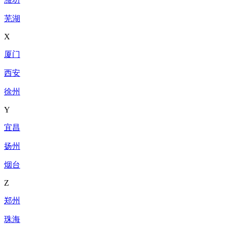
芜湖
X
厦门
西安
徐州
Y
宜昌
扬州
烟台
Z
郑州
珠海