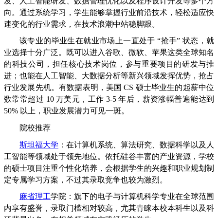
发、人工智能研发、数据管理优化以及程序设计开发等多个方
向。通过系统学习，学生能够掌握行业前沿技术，轻松适应快
速变化的行业需求，在技术浪潮中站稳脚跟。
该专业的毕业生在就业市场上一直处于 “抢手” 状态，就
业选择十分广泛。既可以进入谷歌、微软、苹果这类全球知名
的科技公司，担任核心技术岗位，参与重要项目的研发与推
进；也能在人工智能、大数据分析等新兴领域发挥优势，抢占
行业发展先机。有数据表明，美国 CS 硕士毕业生的起薪中位
数常常超过 10 万美元，工作 3-5 年后，薪资涨幅普遍能达到
50% 以上，职业发展潜力可见一斑。
院校推荐
斯坦福大学
：在计算机系统、算法研究、数据科学以及人
工智能等领域处于领先地位。依托硅谷丰富的产业资源，学校
的硕士项目注重个性化培养，会根据学生的兴趣和职业规划制
定专属学习方案，不过其录取竞争也较为激烈。
麻省理工
学院：旗下的电子与计算机科学专业在全球范围
内享有盛誉，录取门槛相对较高，尤其青睐本校本科生以及科