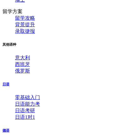
留学方案
留学攻略
背景提升
录取捷报
其他语种
意大利
西班牙
俄罗斯
日语
零基础入门
日语能力考
日语考研
日语1对1
德语