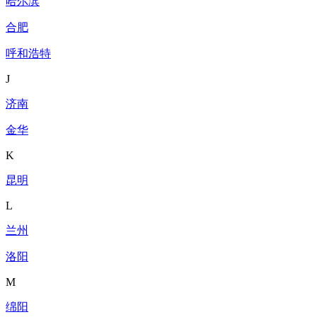
哈尔滨
合肥
呼和浩特
J
济南
金华
K
昆明
L
兰州
洛阳
M
绵阳