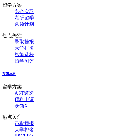
留学方案
名企实习
考研留学
跃领计划
热点关注
录取捷报
大学排名
智能选校
留学测评
英国本科
留学方案
AST遴选
预科申请
跃领X
热点关注
录取捷报
大学排名
IPQ/EPQ