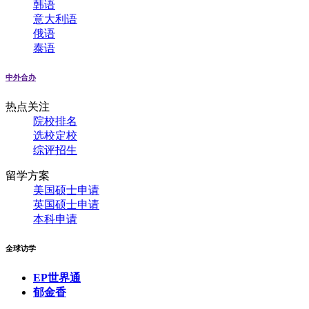
韩语
意大利语
俄语
泰语
中外合办
热点关注
院校排名
选校定校
综评招生
留学方案
美国硕士申请
英国硕士申请
本科申请
全球访学
EP世界通
郁金香