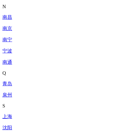
N
南昌
南京
南宁
宁波
南通
Q
青岛
泉州
S
上海
沈阳