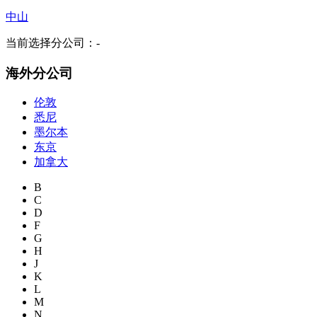
中山
当前选择分公司：
-
海外分公司
伦敦
悉尼
墨尔本
东京
加拿大
B
C
D
F
G
H
J
K
L
M
N