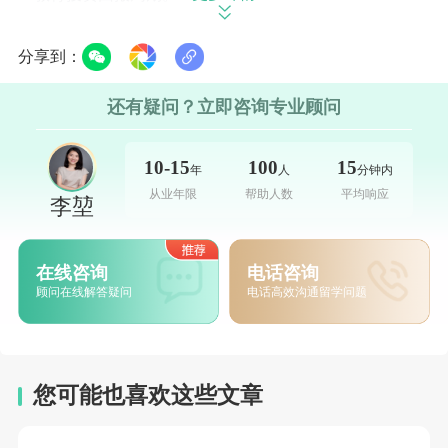
学术强度预警
：短学制意味着课程密度大、节奏快。
学生需要具备较强的自主学习能力，才能适应英式教
分享到：
育对出勤率和论文截止日期的严格要求。
还有疑问？立即咨询专业顾问
三、 采取“梯度策略”科学选校
英国大学实行“滚动录取”（先到先得）原则，
10-15
100
15
年
人
分钟内
普通家庭在选校时应避免盲目冲，建议采用“冲
从业年限
帮助人数
平均响应
李堃
+匹配+保底”的梯度策略。
重专业排名
：不用过分执着于综合排名。英国许多院
在线咨询
电话咨询
校在特定领域实力强劲，例如拉夫堡大学的体育科
顾问在线解答疑问
电话高效沟通留学问题
学、巴斯大学的翻译专业等，其业内认可度往往超过
部分综合排名靠前的名校。
关注“名单”限制
：特别是申请硕士时，许多英国大学对
国内本科院校有明确的认可名单（List）。普通家庭的
您可能也喜欢这些文章
学生需提前确认目标院校是否接受自己的本科院校背
景，以及对应的GPA要求，避免无效申请。