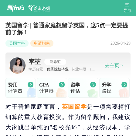
导航
英国留学 | 普通家庭想留学英国，这5点一定要提
前了解！
2026-04-29
英国本科
申请指南
李堃
副总监
去主页 >
学历背景：
优秀院校毕业
从业年限：
10-
15年
费用
GPA
留学
升学
计算器
计算器
评估
路径
对于普通家庭而言，
英国留学
是一项需要精打
细算的重大教育投资。作为留学顾问，我建议
大家跳出单纯的“名校光环”，从经济成本、学