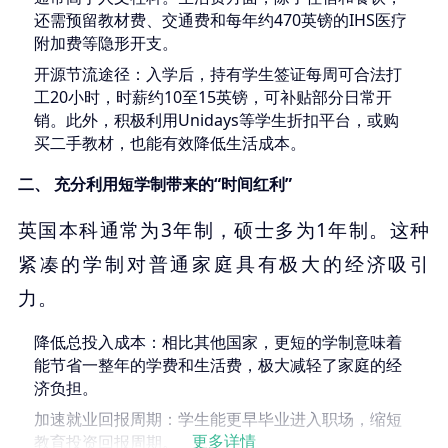
还需预留教材费、交通费和每年约470英镑的IHS医疗
附加费等隐形开支。
开源节流途径
：入学后，持有学生签证每周可合法打
工20小时，时薪约10至15英镑，可补贴部分日常开
销。此外，积极利用Unidays等学生折扣平台，或购
买二手教材，也能有效降低生活成本。
二、 充分利用短学制带来的“时间红利”
英国本科通常为3年制，硕士多为1年制。这种
紧凑的学制对普通家庭具有极大的经济吸引
力。
降低总投入成本
：相比其他国家，更短的学制意味着
能节省一整年的学费和生活费，极大减轻了家庭的经
济负担。
加速就业回报周期
：学生能更早毕业进入职场，缩短
教育投资回报周期。
更多详情