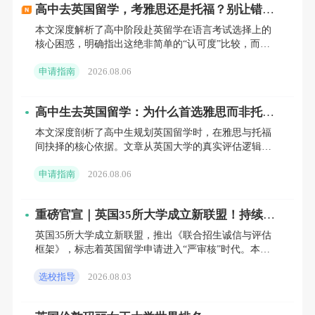
高中去英国留学，考雅思还是托福？别让错误
合理分配志愿
：通过UCAS系统申请本科时最多可选5
选择耽误你的签证与申请
本文深度解析了高中阶段赴英留学在语言考试选择上的
个专业。建议合理分配冲校与保底校的比例，确保最
核心困惑，明确指出这绝非简单的“认可度”比较，而是
终有书可读。
关乎签证成败的战略决策。通过深度剖析雅思与托福的
申请指南
2026.08.06
本质区别、强调
四、 提前规划语言与学术硬性门槛
英国留学对学术和语言成绩有明确的硬性要
高中生去英国留学：为什么首选雅思而非托
福？一份来自官方的深度解析
求，普通家庭的学生需尽早准备，避免因成绩
本文深度剖析了高中生规划英国留学时，在雅思与托福
间抉择的核心依据。文章从英国大学的真实评估逻辑出
不达标而产生额外的时间与金钱成本。
发，揭示了雅思在考试场景、能力模型及官方政策上的
申请指南
2026.08.06
根本性优势，特别
学术成绩是核心
：本科申请需关注A-Level、IB或高考
成绩是否达到学校要求；硕士申请则需严格把控本科
重磅官宣｜英国35所大学成立新联盟！持续多
均分（GPA）。如果均分处于边缘，可以通过重修刷
年的“宽进”假象，彻底破灭
分或补充相关实习来提升竞争力。
英国35所大学成立新联盟，推出《联合招生诚信与评估
框架》，标志着英国留学申请进入“严审核”时代。本文
语言成绩不拖延
：大部分院校要求雅思总分6.5（单项
深度解析新政执行时间表，揭露院校打击“背景造
不低于6.0），热门专业可能要求7.0。建议在大三结束
选校指导
2026.08.03
假”与“分数通胀
前考出合格成绩。如果语言成绩略有欠缺，虽然可以
申请语言班，但这会增加额外的学费和签证时间成