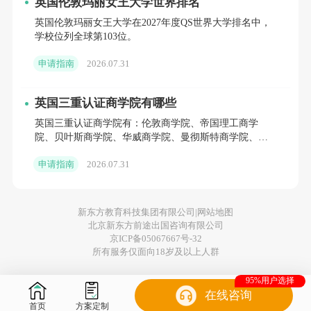
英国伦敦玛丽女王大学世界排名
本。
英国伦敦玛丽女王大学在2027年度QS世界大学排名中，
警惕预科陷阱
：对于学术背景稍弱的学生，预科是一
学校位列全球第103位。
条曲线救国的路径。但需注意，预科同样需要学费和
生活费，且存在结业考核，需综合评估性价比。
申请指南
2026.07.31
五、 严守签证资金与合规红线
英国三重认证商学院有哪些
签证环节是留学的最后一道关卡，任何细节疏
英国三重认证商学院有：伦敦商学院、帝国理工商学
院、贝叶斯商学院、华威商学院、曼彻斯特商学院、苏
忽都可能导致前功尽弃。
格兰地区有爱丁堡大学商学院、格拉斯哥大学亚当・斯
申请指南
2026.07.31
密商学院等。
资金证明存期
：办理学生签证时，需提供覆盖学费及9
个月生活费的存款证明。这笔资金必须存在学生本人
名下，且存期必须连续存满28天以上。
新东方教育科技集团有限公司|
网站地图
北京新东方前途出国咨询有限公司
监护安排（针对低龄）
：若申请英国高中且未满18周
京ICP备05067667号-32
岁，走读学生必须指定具备资质的法定监护人，寄宿
所有服务仅面向18岁及以上人群
学校则自动具备监护资质。
关键文件节点
：拿到有条件录取（Conditional
95%用户选择
在线咨询
Offer）后，需尽快满足条件换取无条件录取，并及时
首页
方案定制