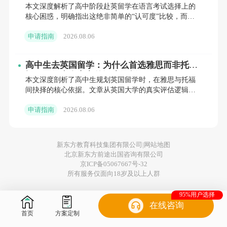
选择耽误你的签证与申请
本文深度解析了高中阶段赴英留学在语言考试选择上的
相关的软背景，避免盲目堆砌。
核心困惑，明确指出这绝非简单的“认可度”比较，而是
关乎签证成败的战略决策。通过深度剖析雅思与托福的
申请指南
2026.08.06
本质区别、强调
二、分阶段规划：按时间推
进，高效落地执行
高中生去英国留学：为什么首选雅思而非托
福？一份来自官方的深度解析
本文深度剖析了高中生规划英国留学时，在雅思与托福
27fall申请周期从2026年3月持续至2027年9
间抉择的核心依据。文章从英国大学的真实评估逻辑出
发，揭示了雅思在考试场景、能力模型及官方政策上的
月，分为四个阶段，每个阶段有明确的核心任
申请指南
2026.08.06
根本性优势，特别
务，需严格把控时间节点，避免拖延。
新东方教育科技集团有限公司|
网站地图
（一）筹备期（2026年3月-8月）：夯实
北京新东方前途出国咨询有限公司
京ICP备05067667号-32
基础，完善材料
所有服务仅面向18岁及以上人群
1. 学术提升：本科申请者重点提升高中成绩或
95%用户选择
在线咨询
A-Level/IB成绩，针对性弥补薄弱科目；硕士
首页
方案定制
申请者保持本科均分稳定，梳理核心专业课成