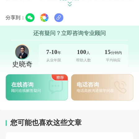
数量较多，可兼顾综合类院校与专业特色院
校；新加坡院校以公立为主，需重点关注院校
分享到：
专业录取偏好，避免盲目冲。
还有疑问？立即咨询专业顾问
3. 明确预算范围：提前核算留学总费用，避免
后期因费用问题调整规划。英国年总预算本科
7-10
100
15
年
人
分钟内
35-60万、硕士40-75万，伦敦地区费用高于非
从业年限
帮助人数
平均响应
史晓奇
伦敦地区；新加坡年总预算本科30-50万、硕士
35-55万，公立院校费用相对稳定，无明显地区
在线咨询
电话咨询
差异。
顾问在线解答疑问
电话高效沟通留学问题
（二）梳理基础条件
1. 学术成绩：本科申请者需梳理高中成绩、A-
您可能也喜欢这些文章
Level/IB成绩或高考成绩，英国部分院校接受