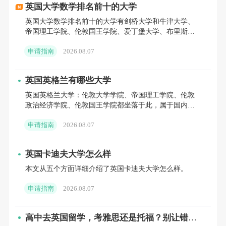
高考直录，新加坡公立院校高考成绩需达到一
英国大学数学排名前十的大学
本线以上；硕士申请者重点梳理本科均分，英
英国大学数学排名前十的大学有剑桥大学和牛津大学、
帝国理工学院、伦敦国王学院、爱丁堡大学、布里斯托
国院校对985/211与双非院校有不同均分要求，
大学等。
新加坡公立院校同样看重均分，热门专业均分
申请指南
2026.08.07
要求更高。
英国英格兰有哪些大学
2. 语言成绩：两地均以雅思为主要认可语言，
英国英格兰大学：伦敦大学学院、帝国理工学院、伦敦
政治经济学院、伦敦国王学院都坐落于此，属于国内申
部分院校接受托福、PTE。英国本科雅思要求
请热度较高的院校。除这几所之外，伦敦还有伦敦玛丽
申请指南
2026.08.07
女王大学、伦敦大
6.0-7.0，硕士6.5-7.5；新加坡本科雅思要求
6.5（单项不低于6.0），硕士6.5-7.0，提前明
英国卡迪夫大学怎么样
确目标院校语言要求，预留充足刷分时间。
本文从五个方面详细介绍了英国卡迪夫大学怎么样。
3. 软背景梳理：本科申请者可准备竞赛、社会
申请指南
2026.08.07
实践、夏校经历；硕士申请者重点梳理实习、
高中去英国留学，考雅思还是托福？别让错误
科研、学术论文等经历，优先选择与目标专业