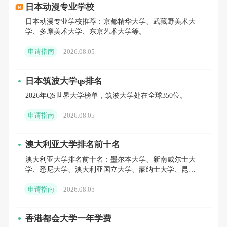
分以上，雅思普遍要求 6.5 分及以上，无日语基础也可
日本动漫专业学校
申请。
日本动漫专业学校推荐：京都精华大学、武藏野美术大
学、多摩美术大学、东京艺术大学等。
三、经济资金条件
立即咨询
>
>>
申请指南
2026.08.05
2026 年日本留学资金审核更加严格，存款证明、
日本筑波大学qs排名
资金流水、收入证明缺一不可。
2026年QS世界大学榜单，筑波大学处在全球350位。
常规留学申请者需准备足额存款证明，建议准备
申请指南
2026.08.05
20 万人民币以上并冻结 3 至 6 个月;东京等一线城市留
澳大利亚大学排名前十名
学，建议提升至 25 万更稳妥。
澳大利亚大学排名前十名：墨尔本大学、新南威尔士大
学、悉尼大学、澳大利亚国立大学、蒙纳士大学、昆士
语言学校申请者单独要求，需额外提供对应资金资
兰大学、西澳大学等。
申请指南
2026.08.05
产佐证，保障留学期间生活与学费开支。
需提供父母在职证明、收入流水、家庭资产证明，
香港都会大学一年学费