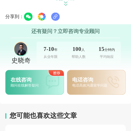
日语要求
分享到：
语言学校：最低要求日语能力考 JLPT N4 及以上
还有疑问？立即咨询专业顾问
水平，有基础日语学时证明也可申请。
7-10
100
15
年
人
分钟内
本科院校：文科专业普遍要求 N1 水平，理工科、
从业年限
帮助人数
平均响应
史晓奇
艺术类最低要求 N2。
硕士大学院：文科类硬性要求 N1，理工科、艺术
在线咨询
电话咨询
专业达到 N2 即可申报。
顾问在线解答疑问
电话高效沟通留学问题
英语要求
申请日本名校 SGU 英文授课项目，需提供合格语
您可能也喜欢这些文章
言成绩：托福 iBT 达到 80 分以上，要求 90+;托业 750