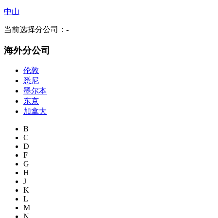
中山
当前选择分公司：
-
海外分公司
伦敦
悉尼
墨尔本
东京
加拿大
B
C
D
F
G
H
J
K
L
M
N