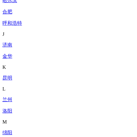
哈尔滨
合肥
呼和浩特
J
济南
金华
K
昆明
L
兰州
洛阳
M
绵阳