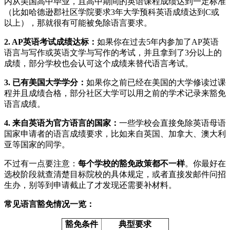
内从美国高中毕业，且高中期间的英语课程成绩达到一定标准
（比如哈德逊郡社区学院要求3年大学预科英语成绩达到C或
以上），那就很有可能被免除语言要求。
2. AP英语考试成绩达标：
如果你在过去5年内参加了AP英语
语言与写作或英语文学与写作的考试，并且拿到了3分以上的
成绩，部分学校也会认可这个成绩来替代语言考试。
3. 已有美国大学学分：
如果你之前已经在美国的大学修读过课
程并且成绩合格，部分社区大学可以用之前的学术记录来豁免
语言成绩。
4. 来自英语为官方语言的国家：
一些学校会直接免除英语母语
国家申请者的语言成绩要求，比如来自英国、加拿大、澳大利
亚等国家的同学。
不过有一点要注意：
每个学校的豁免政策都不一样
。你最好在
选校阶段就查清楚目标院校的具体规定，或者直接发邮件问招
生办，别等到申请截止了才发现还需要补材料。
常见语言豁免情况一览：
豁免条件
典型要求