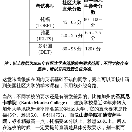
社区大学
考试类型
学参考分
直录分数
数
托福
80 - 100+
45 - 65 分
分
（TOEFL）
雅思
6.5 - 7.5
5.0 - 5.5 分
分
（IELTS）
多邻国
80 - 95 分
120+ 分
（DET）
注：以上数据为2026年社区大学主流院校的要求范围，不同学校存在
差异，请以官网最新公告为准。
这意味着很多在国内英语基础不错的同学，完全可以直接申请
到美国社区大学的学术课程，不用额外绕弯路。
当然，不同学校的要求还是有细微差异的。比如加州的
圣莫尼
卡学院（Santa Monica College）
，这所学校是近30年来转入
加州大学系统升读率排名第1的社区大学，它的直录要求是托
福45分、雅思5.0、多邻国75分。而像
山麓学院
和
迪安萨学
院
，标准稍微高一点，托福要60分以上、雅思6.0以上。所以
在选校的时候，一定要提前查清楚具体分数要求，别一概而