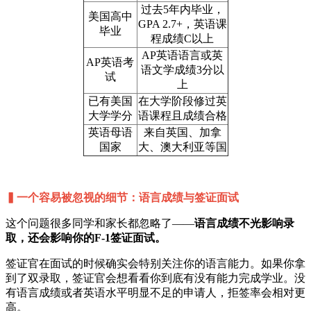
过去5年内毕业，
美国高中
GPA 2.7+，英语课
毕业
程成绩C以上
AP英语语言或英
AP英语考
语文学成绩3分以
试
上
已有美国
在大学阶段修过英
大学学分
语课程且成绩合格
英语母语
来自英国、加拿
国家
大、澳大利亚等国
▍一个容易被忽视的细节：语言成绩与签证面试
这个问题很多同学和家长都忽略了——
语言成绩不光影响录
取，还会影响你的F-1签证面试。
签证官在面试的时候确实会特别关注你的语言能力。如果你拿
到了双录取，签证官会想看看你到底有没有能力完成学业。没
有语言成绩或者英语水平明显不足的申请人，拒签率会相对更
高。