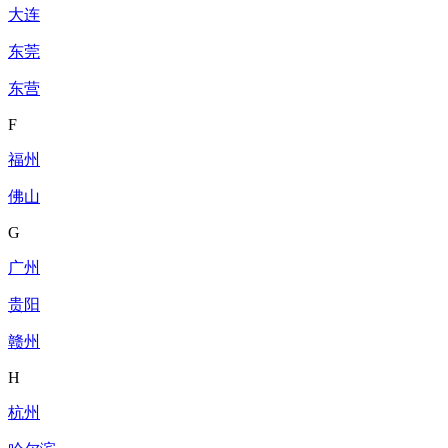
大连
东莞
东营
F
福州
佛山
G
广州
贵阳
赣州
H
杭州