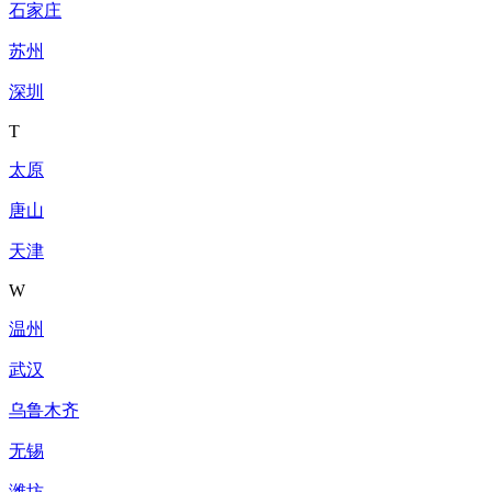
石家庄
苏州
深圳
T
太原
唐山
天津
W
温州
武汉
乌鲁木齐
无锡
潍坊