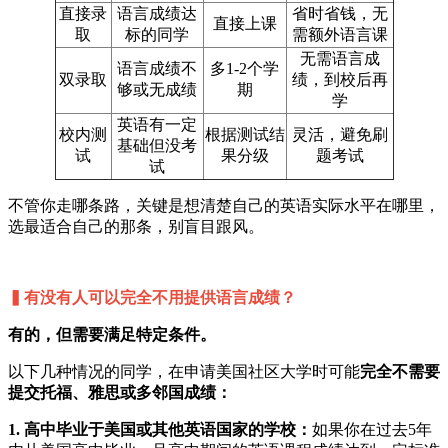
直接录
语言成绩达
省时省钱，无
直接上课
取
标的同学
需额外语言课
无需语言成
语言成绩不
多1-2个学
双录取
绩，到校后再
够或无成绩
期
学
英语有一定
校内测
根据测试结
灵活，避免刷
基础但没考
试
果分级
题考试
试
不管你走哪条路，关键是想清楚自己的英语实际水平在哪里，
选最适合自己的那条，别盲目跟风。
▍有没有人可以完全不用提供语言成绩？
有的，但需要满足特定条件。
以下几种情况的同学，在申请美国社区大学时可能
完全不需要
提交托福、雅思或多邻国成绩：
1. 高中毕业于美国或其他英语国家的学校：
如果你在过去5年