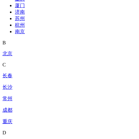
厦门
济南
苏州
杭州
南京
B
北京
C
长春
长沙
常州
成都
重庆
D