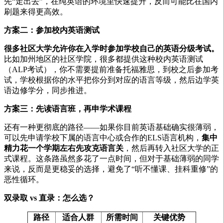
先“走出去”，在纯英语的环境里快速提升，反而可能比在国内
刷题来得更高效。
方案二：参加校内英语测试
很多社区大学允许你在入学时参加学校自己的英语分级考试。
比如加州地区的社区学院，很多都提供这种校内英语测试
（ALP考试），你不需要提前准备托福雅思，到校之后参加考
试，学校根据你的水平把你分到对应的语言等级，然后边学英
语边修学分，同步推进。
方案三：先读语言班，再申学术课程
还有一种更彻底的路径——如果你目前英语基础确实很薄弱，
可以先申请学校下属的语言中心或合作的ELS语言机构，
集中
精力花一个学期左右先攻克语言关
，然后再转入社区大学的正
式课程。这条路虽然多花了一点时间，但对于基础薄弱的同学
来说，反而是更稳妥的选择，避免了“听不懂课、挂科重修”的
恶性循环。
双录取 vs 直录：怎么选？
路径
适合人群
所需时间
关键优势