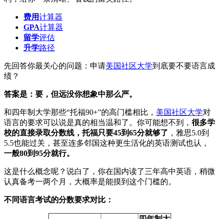
费用
计算器
GPA
计算器
留学
评估
升学
路径
先回答你最关心的问题：申请
美国社区大学
到底要不要语言成
绩？
答案是：要，但远没你想象中那么严。
和四年制大学那些“托福90+”的高门槛相比，
美国社区大学
对
语言的要求可以说是真的相当温和了。你可能想不到，
很多学
校的直接录取分数线，托福只要45到65分就够了
，雅思5.0到
5.5也能过关，甚至连多邻国这种更生活化的英语测试也认，
一般80到95分就行。
这是什么概念呢？说白了，你在国内读了三年高中英语，稍微
认真备考一两个月，大概率是能摸到这个门槛的。
不同语言考试的分数要求对比：
四年制大