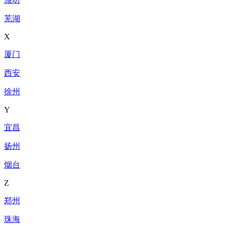
芜湖
X
厦门
西安
徐州
Y
宜昌
扬州
烟台
Z
郑州
珠海