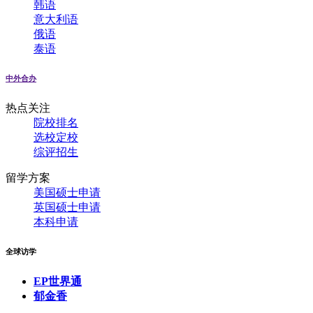
韩语
意大利语
俄语
泰语
中外合办
热点关注
院校排名
选校定校
综评招生
留学方案
美国硕士申请
英国硕士申请
本科申请
全球访学
EP世界通
郁金香