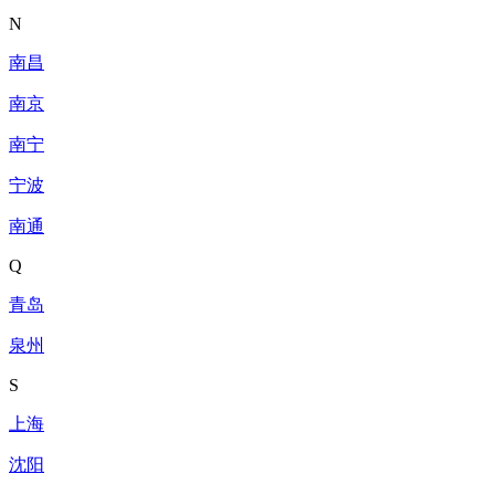
N
南昌
南京
南宁
宁波
南通
Q
青岛
泉州
S
上海
沈阳