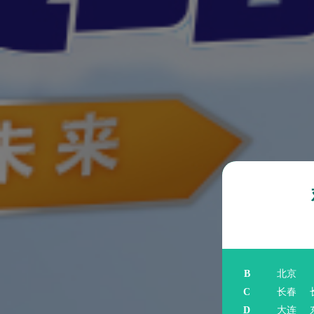
B
北京
C
长春
D
大连