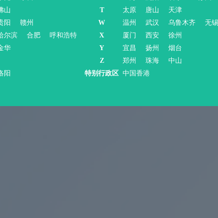
佛山
T
太原
唐山
天津
贵阳
赣州
W
温州
武汉
乌鲁木齐
无
哈尔滨
合肥
呼和浩特
X
厦门
西安
徐州
金华
Y
宜昌
扬州
烟台
Z
郑州
珠海
中山
洛阳
特别行政区
中国香港