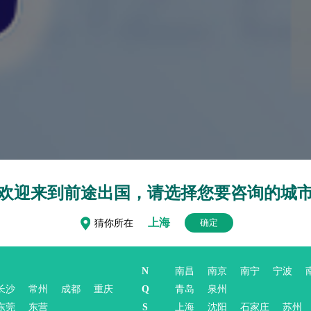
欢迎来到前途出国，请选择您要咨询的城
上海
确定
猜你所在
N
南昌
南京
南宁
宁波
长沙
常州
成都
重庆
Q
青岛
泉州
东莞
东营
S
上海
沈阳
石家庄
苏州