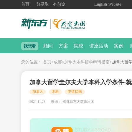
首页
好录取，有前途
English Website
顾问
方案
院校
讲座活动
案例
我想看
您的位置：
首页
>
成都
>
加拿大本科留学申请指南
>
加拿大留
加拿大留学圭尔夫大学本科入学条件-
加拿大
本科
申请指南
2024.11.28
来源： 成都新东方前途出国