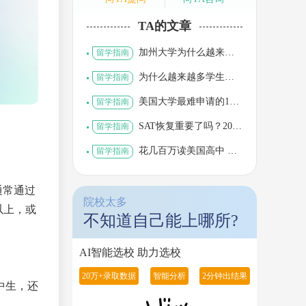
TA的文章
加州大学为什么越来越
留学指南
难申请？UC九大校区到
底怎么选？
为什么越来越多学生拿
留学指南
着1500+ SAT，依然被美
国名校拒绝？
美国大学最难申请的10
留学指南
个专业，计算机已经不
是第一了？
SAT恢复重要了吗？2027
留学指南
申请季到底还要不要考S
AT？
花几百万读美国高中 最
留学指南
后能收获什么 家长最关
心的问题一次说清
通常通过
院校太多
以上，或
不知道自己能上哪所?
AI智能选校 助力选校
20万+录取数据
智能分析
2分钟出结果
中生，还