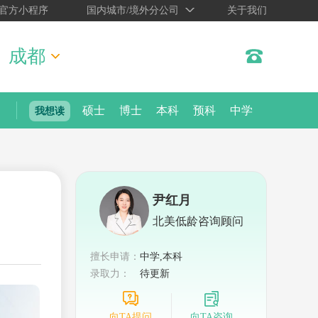
官方小程序
国内城市/境外分公司
关于我们
成都
硕士
博士
本科
预科
中学
我想读
尹红月
北美低龄咨询顾问
擅长申请：
中学,本科
录取力：
待更新
向TA提问
向TA咨询