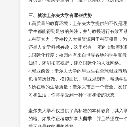
三、
就读圭尔夫大学有哪些优势
1.
高质量的教育环境
：
圭尔夫大学提供的不仅是理
学生都能得到足够的关注，并与教授进行有效互
2.
科研实力
：
学校投入大量资源用于科研项目，为
还是人文学科感兴趣，这里都有
一
.流
的实验室和
3.
国际化程度
：
校园内有来自世界各地的学生和教
知识，还能拓宽视野，建立国际化的人脉网络。
4.
就业前景
：
圭尔夫大学的毕业生在全球就业市场
包括简历修改、模拟面试、职业规划等，帮助学
5.
所在地的生活质量
：
圭尔夫市是一个安全、友好
习和生活，你将享受到一种平衡和谐的状态。
圭尔夫大学不仅提供了高标准的本科教育，其入
的地。如果你正考虑加拿大
留学
，并且希望在一
学无疑是你的理想选择。