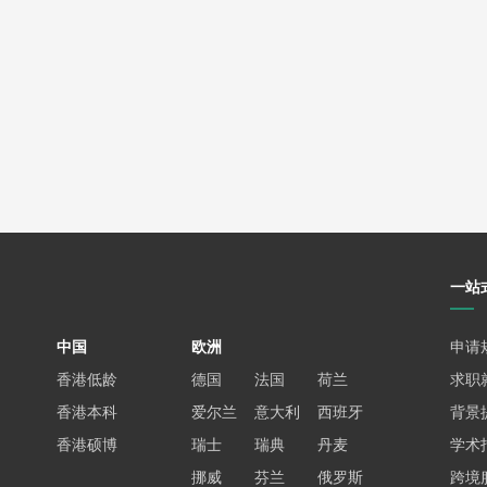
一站
中国
欧洲
申请
香港低龄
德国
法国
荷兰
求职
香港本科
爱尔兰
意大利
西班牙
背景
香港硕博
瑞士
瑞典
丹麦
学术
挪威
芬兰
俄罗斯
跨境