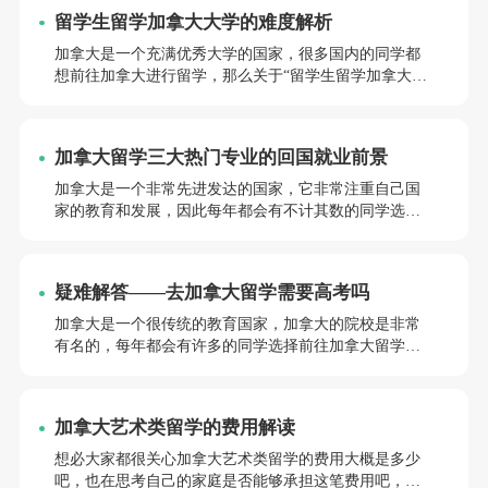
宿家庭要求。
留学生留学加拿大大学的难度解析
加拿大是一个充满优秀大学的国家，很多国内的同学都
想前往加拿大进行留学，那么关于“留学生留学加拿大大
学难吗”这个问题，相信很多同学都比较好奇，下面我们
就来进行相关解答。
加拿大留学三大热门专业的回国就业前景
加拿大是一个非常先进发达的国家，它非常注重自己国
家的教育和发展，因此每年都会有不计其数的同学选择
前往加拿大进行留学学习，那么，“加拿大留学回国就业
前景”有哪些呢，希望前途小编准备的这份资料可以帮助
到打算要出国留学的你，如果有其他的需要帮助可点击
疑难解答——去加拿大留学需要高考吗
右下方前途客服咨询~
加拿大是一个很传统的教育国家，加拿大的院校是非常
有名的，每年都会有许多的同学选择前往加拿大留学学
习，那么，“去加拿大留学需要高考吗”，如果你有留学
的想法，可以继续往下了解，也可以在右下角和前途客
服联系~
加拿大艺术类留学的费用解读
想必大家都很关心加拿大艺术类留学的费用大概是多少
吧，也在思考自己的家庭是否能够承担这笔费用吧，那