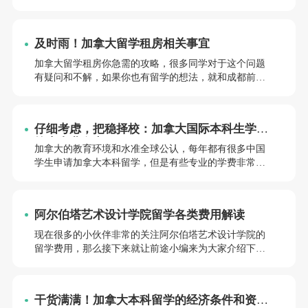
知名。接下来前途小编就来和大家摆一下“加拿大纽芬兰
纪念大学上硕士开销每年30万够吗”这个问题
及时雨！加拿大留学租房相关事宜
加拿大留学租房你急需的攻略，很多同学对于这个问题
有疑问和不解，如果你也有留学的想法，就和成都前途
君来一起看看吧~
仔细考虑，把稳择校：加拿大国际本科生学费
较贵专业盘点
加拿大的教育环境和水准全球公认，每年都有很多中国
学生申请加拿大本科留学，但是有些专业的学费非常昂
贵，很多同学不是很了解经常会在选择之后才知晓。那
么加拿大国际本科生学费较贵专业有哪些？来和前途小
编一起了解一下吧，感兴趣的话欢迎分享收藏。
阿尔伯塔艺术设计学院留学各类费用解读
现在很多的小伙伴非常的关注阿尔伯塔艺术设计学院的
留学费用，那么接下来就让前途小编来为大家介绍下阿
尔伯塔艺术设计学院留学各类费用总共的花费需要多少
人民币！
干货满满！加拿大本科留学的经济条件和资金