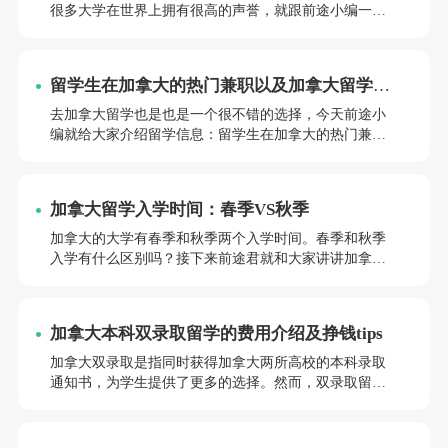
很多大学在世界上拥有很高的声誉，就跟前途小编一块
儿去看看加拿大研究生留学读什么学校。
留学生在加拿大的热门兼职以及加拿大留学移
民的“伪命题”
去加拿大留学也是也是一个很不错的选择，今天前途小
编就给大家介绍留学信息：留学生在加拿大的热门兼职
vs 加拿大留学移民的“伪命题”？如果你也对留学有想
法，欢迎点击右下角联系前途客服，接下来就跟着前途
君一起来看看吧~自 2022 年 11 月 15 日起，在加拿大持
加拿大留学入学时间：春季VS秋季
有有效学习许可的国际学生现在可以在学期内无限期工
作，直至 2023 年底。
加拿大的大学有春季和秋季两个入学时间。春季和秋季
入学有什么区别吗？接下来前途君就和大家讲讲加拿大
大学的春季和秋季留学有什么区别。
加拿大本科双录取留学的费用介绍及挣钱tips
加拿大双录取是指同时获得加拿大两所高校的本科录取
通知书，为学生提供了更多的选择。然而，双录取留学
费用也成为了学生和家长们关注的焦点。下面成都前途
小编为大家具体解答下“加拿大本科双录取留学费用”问
题。