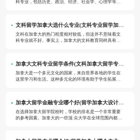
科专业，包括历史、政治、经济、社会学、心理学等
等。对于文科生来说，加拿大留学适合读哪些专业呢？
小编将为同学们详细介绍。
文科留学加拿大选什么专业(文科专业留学加拿
大难吗)
文科在加拿大的热门程度相对较低，但这并不意味着文
科专业就不好。事实上，加拿大的文科教育同样具有很
高的水准，尤其是历史、哲学、文学等传统人文社科领
域。加拿大的文科专业注重培养学生的批判性思维和独
立思考能力，使学生具备深入理解人类文明和社会现象
加拿大文科专业留学条件(文科加拿大留学专业
的能力。现在跟着小编一起了解下文科留学加拿大选什
好吗)
么专业(文科专业留学加拿大难吗)
加拿大是一个多元文化的国家，来自世界各地的学生在
这里学习和生活。这种多元化的环境有助于学生拓展人
际关系，培养跨文化沟通能力。多元文化背景也为金融
专业的学生提供了更多的创新思维和解决问题的方法。
加拿大文科专业留学条件是什么样的呢？文科加拿大留
加拿大留学金融专业哪个好(留学加拿大设计转
学专业好吗？小编将为同学们详细解答这些问题。
专业要求)
在选择加拿大留学院校时，学校的排名是一个非常重要
的参考因素。加拿大的一些顶.尖大学在全球范围内都有
很高的声誉，如多伦多大学、不列颠哥伦比亚大学等。
这些学校不仅有优秀的师资力量，还拥有丰富的科研资
源和先进的实验室设备。条件允许的话，尽量选择这些