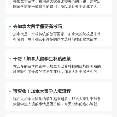
去加拿大留学，费用是大家都比较关心的问题，通常出
国留学需要一笔昂贵的费用，所以拿到奖学金成了大部
分留学生在校奋斗目标之一，那“加拿大留学奖学金分类
有哪些”呢？一起来了解一下。
去加拿大留学需要高考吗
加拿大是一个很传统的教育国家，加拿大的院校是非常
有名的，每年都会有许多的同学选择前往加拿大留学学
习，那么，“去加拿大留学需要高考吗”，接下来就和前
途小编一起来简单的了解一下吧。
干货！加拿大留学生补贴政策
在众多的留学国家中，加拿大以其独特的优势跟美丽的
环境吸引了众多的留学生前往，加拿大对于留学生的扶
持政策也是相比其他国家高出许多。加拿大补贴政策有
留学生的吗？接下来，就跟前途小编一起看看吧！
请查收！加拿大留学入境流程
现在去加拿大留学的学生越来越多，那么大家对于加拿
大留学生入境的事情是否了解？今天成都前途小编就来
给第一次去加拿大留学的学生讲讲入境流程有哪些呢？