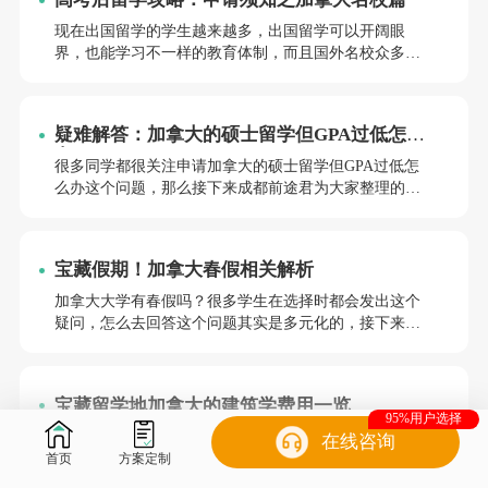
现在出国留学的学生越来越多，出国留学可以开阔眼
界，也能学习不一样的教育体制，而且国外名校众多，
教育水平也一 流。下面小编就来和大家说说“加拿大名校
申请须知”这个话题。
疑难解答：加拿大的硕士留学但GPA过低怎么
办
很多同学都很关注申请加拿大的硕士留学但GPA过低怎
么办这个问题，那么接下来成都前途君为大家整理的有
关这个问题的答案，有需要的宝贝，建议阅读一下哟。
宝藏假期！加拿大春假相关解析
加拿大大学有春假吗？很多学生在选择时都会发出这个
疑问，怎么去回答这个问题其实是多元化的，接下来前
途小编就会围绕着这个问题和大家聊一下，希望可以帮
到正在准备留学的你哟~
宝藏留学地加拿大的建筑学费用一览
95%用户选择
随着留学的火热，作为留学热门国家的加拿大，便是众
在线咨询
多学子选择的重点。其中建筑专业作为艺术留学热门专
首页
方案定制
业之一，受到了不少同学们的青睐，那么留学费用问题