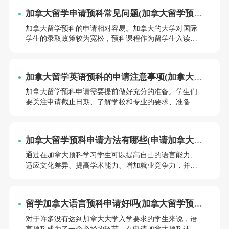
进行详细介绍。
加拿大留学申请预科常见问题(加拿大留学预科
班申请条件总结)
加拿大留学预科的申请相对容易。加拿大的大学对国际
学生的录取政策较为宽松，预科课程作为留学生入读大
学的过渡阶段，更容易获得录取。小编将为同学们解答
加拿大留学申请预科的常见问题申请条件总结，希望能
帮助同学们更好地了解这一留学项目。
加拿大留学英语预科的申请注意事项(加拿大留
学预科好申请吗)
加拿大留学预科申请需要提前做好充分的准备。学生们
要关注申请截止日期、了解学校和专业的要求、准备充
足的申请材料等。加拿大留学英语预科的申请注意事项
有哪些呢？加拿大留学预科好申请吗？小编将为同学们
一一解答。
加拿大留学预科申请方法有哪些(申请加拿大预
科的留学条件汇总)
通过在加拿大预科学习学生可以提高自己的语言能力、
适应文化差异、提高学术能力、增加就业竞争力，并节
省时间和金钱。想要顺利申请到加拿大的预科课程并非
易事，需要提前了解申请方法和留学条件。小编将为同
学们详细介绍加拿大留学预科申请的方法和申请加拿大
留学加拿大语言预科申请好吗(加拿大留学预科
预科的留学条件汇总，帮助同学们顺利实现留学梦想。
申请时间是多久)
对于许多没有达到加拿大大学入学要求的学生来说，语
言预科成为了一个必经的环节。在申请加拿大预科课程