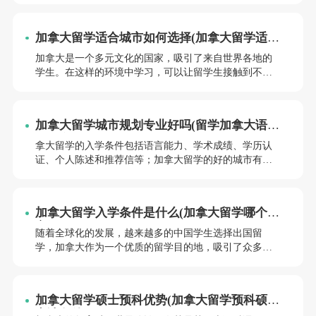
理专业硕士留学加拿大的相关问题，包括申请条件、学
费等。
加拿大留学适合城市如何选择(加拿大留学适合
院校如何选择)
加拿大是一个多元文化的国家，吸引了来自世界各地的
学生。在这样的环境中学习，可以让留学生接触到不同
的文化背景和观念，拓宽视野，增进人际交往能力。加
拿大留学适合城市如何选择？加拿大留学适合院校如何
选择？小编将从这两个方面为大家进行详细解读。
加拿大留学城市规划专业好吗(留学加拿大语言
要求高吗)
拿大留学的入学条件包括语言能力、学术成绩、学历认
证、个人陈述和推荐信等；加拿大留学的好的城市有多
伦多、温哥华、蒙特利尔、卡尔加里和渥太华等。加拿
大留学城市规划专业好吗？留学加拿大语言要求高吗？
小编将从这两个方面为同学们进行详细解答。
加拿大留学入学条件是什么(加拿大留学哪个城
市好)
随着全球化的发展，越来越多的中国学生选择出国留
学，加拿大作为一个优质的留学目的地，吸引了众多中
国学生的关注。加拿大留学的入学条件是什么？加拿大
留学哪个城市好呢？小编将为同学们一一解答。
加拿大留学硕士预科优势(加拿大留学预科硕士
申请条件)