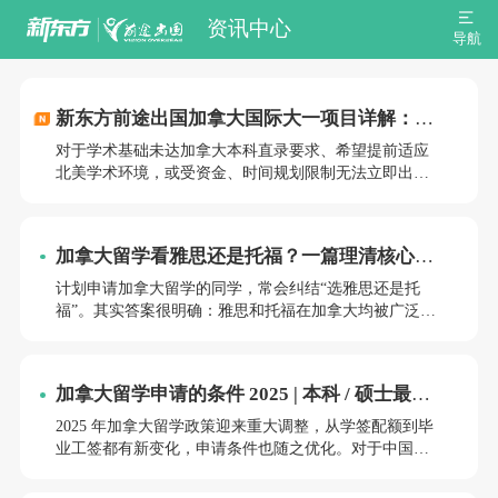
资讯中心
导航
新东方前途出国加拿大国际大一项目详解：衔
接北美名校的稳妥过渡路径
对于学术基础未达加拿大本科直录要求、希望提前适应
北美学术环境，或受资金、时间规划限制无法立即出国
的学生而言，新东方前途出国加拿大国际大一项目提供
了一条灵活高效的衔接路径。该项目由新东方前途出国
联合加拿大优质高校官方打造，核心通过“国内前置修读
加拿大留学看雅思还是托福？一篇理清核心选
+学分互认”的模式，让学生在国内即可完成加拿大大学
择
一年级核心课程学习，所获学分可直接转入目标院校，
计划申请加拿大留学的同学，常会纠结“选雅思还是托
无缝衔接本科二年级。以下从核心维度详细解析项目关
福”。其实答案很明确：雅思和托福在加拿大均被广泛认
键信息，助力学生清晰规划升学方向。
可，无论是顶尖医博类大学还是基础类院校，基本都明
确标注“两者皆可”。最终选择的核心，在于院校具体分
数要求、考试形式适配度以及个人语言优势，而非“哪个
加拿大留学申请的条件 2025 | 本科 / 硕士最新
更受认可”。
政策解读
2025 年加拿大留学政策迎来重大调整，从学签配额到毕
业工签都有新变化，申请条件也随之优化。对于中国学
生来说，理解这些变化不仅是成功申请的关键，更是规
划 "留学 - 就业 - 移民" 路径的基础。新东方前途出国结