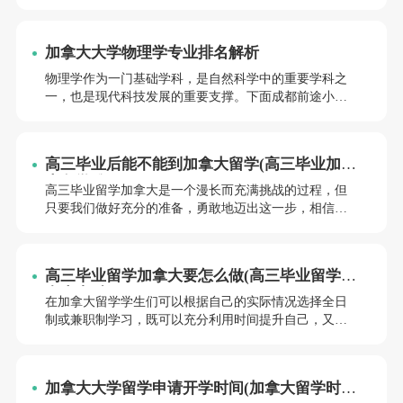
答下“加拿大留学生物工程专业怎么样”问题。
加拿大大学物理学专业排名解析
物理学作为一门基础学科，是自然科学中的重要学科之
一，也是现代科技发展的重要支撑。下面成都前途小编
为大家具体解答下“加拿大大学物理学专业排名”问题。
高三毕业后能不能到加拿大留学(高三毕业加拿
大留学难吗)
高三毕业留学加拿大是一个漫长而充满挑战的过程，但
只要我们做好充分的准备，勇敢地迈出这一步，相信我
们一定能在异国他乡实现自己的梦想。高三毕业后能否
顺利到加拿大留学呢？高三毕业加拿大留学难吗？小编
将从不同方面为同学们解答这些问题。
高三毕业留学加拿大要怎么做(高三毕业留学加
拿大专科好吗)
在加拿大留学学生们可以根据自己的实际情况选择全日
制或兼职制学习，既可以充分利用时间提升自己，又可
以兼顾工作和生活。加拿大的许多大学还提供暑期课程
和短期课程，让学生有机会在较短的时间内完成学业。
高三毕业留学加拿大要怎么做呢？(高三毕业留学加拿大
加拿大大学留学申请开学时间(加拿大留学时间
专科好吗？小编将从以下几个方面进行详细介绍：