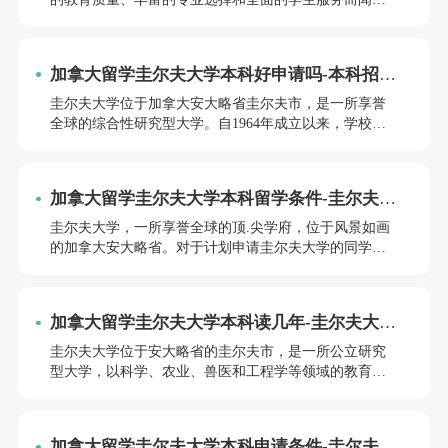
名。对于计划赴加拿大继续深造的学生而言，了解圭尔
夫大学本科的入学条件以及在此就读的优势，是制定留
学规划的重要一步。
加拿大留学圭尔夫大学本科好申请吗-本科招生
简章
圭尔夫大学位于加拿大安大略省圭尔夫市，是一所享誉
全球的综合性研究型大学。自1964年成立以来，学校在
农业科学、生命科学、环境科学、社会科学等多个领域
取得了显著成就，其商学院更是获得了全球顶.级商学院
AACSB的认证。
加拿大留学圭尔夫大学本科留学条件-圭尔夫大
学本科申请难度大吗
圭尔夫大学，一所享誉全球的顶.尖学府，位于风景如画
的加拿大安大略省。对于计划申请圭尔夫大学的同学们
来说，首先明确自己感兴趣的专业方向，具体学制和学
费情况；提前准备语言考试和标化考试，以提高竞争
力；密切关注学校官网和官方社交媒体平台的信息更
加拿大留学圭尔夫大学本科读几年-圭尔夫大学
新，及时获取最.新的招生政策和奖学金资讯。小编将详
本科学费是多少
细解析圭尔夫大学本科留学的条件，并探讨其申请难度
圭尔夫大学位于安大略省的圭尔夫市，是一所公立研究
究竟如何。
型大学，以科学、农业、兽医和工程学等领域的教育与
研究而闻名。它成立于1964年，历史相对较短，已经迅
速.成长为一个学术研究与教学并重的高等学府。圭尔夫
大学提供多样的本科课程，满足不同学生的学术兴趣和
加拿大留学圭尔夫大学本科申请条件-圭尔夫大