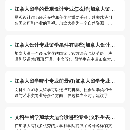
加拿大留学的景观设计专业怎么样(加拿大留学
专业哪个好就业)
景观设计作为环境保护和美化的重要手段，越来越受到
各国政府和企业的重视。加拿大作为一个自然资源丰
富、生态环境优美的国家，其景观设计专业在全球范围
内享有很高的声誉。加拿大留学的景观设计专业到底怎
么样呢？小编将从专业实力、就业前景等方面进行详细
加拿大设计专业留学条件有哪些(加拿大设计类
解析。
专业留学条件有哪些)
加拿大是一个多元文化的国家，官方语言包括英语、法
语和双语(如西班牙语、中文等)。留学生在申请加拿大设
计专业时，需要具备一定的语言能力。想要申请加拿大
设计专业的同学们们需要满足哪些条件呢？小编将为你
详细介绍加拿大设计类专业留学的条件。
加拿大留学哪个专业前景好(加拿大留学专业哪
个好就业)
文科生在加拿大留学可以选择商科类、社会科学类和传
媒与艺术类专业等多个方向。在选择专业时，建议学生
结合自己的兴趣和职业规划，以便更好地发挥自己的优
势和发展潜力。想要申请加拿大设计专业的留学生需要
满足哪些条件呢？小编将为同学们详细介绍加拿大设计
文科生留学加拿大适合读哪些专业(文科生去加
类专业留学的条件。
拿大留学读什么专业)
在加拿大有很多优秀的大学和学院提供了各种各样的文