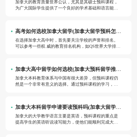
加拿大的教育质量世界公认，尤其是其硕士预科课程，
为广大国际学生提供了一个良好的学术基础和语言能力
提升的平台。小编将详细介绍加拿大留学硕士预科的优
势申请条件，帮助广大学生更好地了解加拿大留学预科
课程，为自己的留学之路做好充分的准备。
高考如何选校加拿大留学(加拿大留学预科怎么
考试)
在选择加拿大高中时，首先要关注学校的声誉和排名。
可以参考一些权.威的教育排名机构，如QS世界大学排
名、泰晤士高等教育世界大学排名等。如何在高考后选
择合适的加拿大留学学校呢？小编将从以下几个方面进
行阐述：
加拿大高中留学如何选校(加拿大预科留学推荐
院校)
加拿大本科教育体系与中国有很大差异，但预科课程仍
然是一个非常有意义的选择。通过预科课程的学习，学
生可以提高自己的学术能力和语言能力，为将来的专业
学习打下坚实的基础。如何选择一所适合自己的加拿大
高中呢？小编将为同学们推荐几所优质的加拿大高中和
加拿大本科留学申请要读预科吗(加拿大留学预
预科学校，帮助同学们更好地了解加拿大留学市场。
科好吗)
加拿大的大学教学语言主要是英语，预科课程的重点是
提高学生的英语听说读写能力，使他们能顺利完成大学
学业。加拿大本科留学申请是否需要读预科呢？小编将
从加拿大本科教育体系、预科的作用预科的优势等方面