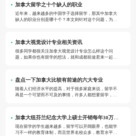
加拿大留学之十个缺人的职业
近年来，越来越多的中国学子选择留学，那其中加拿大
缺人的职业分别是哪十个？本文则针对这个问题，为大
家整理了资料，接下来咱们就一起往下了解吧。
加拿大视觉设计专业相关资讯
很多同学都很关注加拿大视觉设计专业怎么样这个问
题，如果你也有留学的想法，就和成都前途君来一起看
看吧~相信你通过以下的文章内容就会有更深入的了解。
盘点一下加拿大比较有前途的六大专业
随着人们经济水平的提高，对于很多家庭来说，留学不
再是一个可望而不可及的事情，许多人都想要留学，那
其中加拿大比较具前途六大专业！？针对这个问题，如
果你也有留学的想法，就和成都前途君来一起看看吧~
加拿大纽芬兰纪念大学上硕士开销每年30万够
吗
现在留学的学生越来越多，留学可以开阔眼界，也能学
习不一样的教育体制，而且世界名校众多，教育水平也