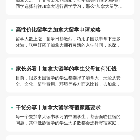
加拿大是一个非常出众的国家，每年都会有很多国内的
同学选择前往加拿大进行留学学习，那么“加拿大留学生
回国优势”有哪些呢，关于这个问题，让我们一起来下文
中了解一下吧。
高性价比留学之加拿大留学申请攻略
留学人数上涨，竞争日趋激烈，巧用多国联申拿下更多
offer，联申好搭子加拿大拥有灵活的入学时间，以探索
申请准备的新视角与新可能，那么接下来就和前途小编
一起来了解一下加拿大留学申请攻略。
家长必看丨加拿大留学的学生父母如何汇钱
目前，很多出国留学的学生都选择了加拿大，无论从安
全、文化、留学费用、环境等各方面来比较，去加拿大
留学对中国学生来讲是更佳的选择。下面为大家分享在
加拿大留学父母怎么汇钱，以供参考。
干货分享丨加拿大留学寄宿家庭要求
每一个去加拿大读书学习的中国学生，都会面临住宿的
问题，其中低龄留学的学生大多数都会选择寄宿家庭，
寄宿家庭的选择很重要，寄宿家庭其实就相当于留学生
在国外的法定监护人，下面就来了解一下加拿大留学寄