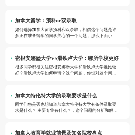
么针对这个问题，小编为大家准备了一些资料，希望能
够帮到大家，欢迎阅读参考。
加拿大留学：预科or双录取
如何选择加拿大留学预科和双录取，相信这个问题是许
多正在准备留学的同学关心的一个问题，那么下面小编
就来和大家说一说，感兴趣的您赶紧往下了解吧。
密根安娜堡大学VS滑铁卢大学：哪所学校更好
很多同学都很关注密根安娜堡大学和滑铁卢大学谁比较
好？滑铁卢大学如何申请？这个问题，你也对这个问题
感兴趣，希望这篇文章可以帮助到打算要出国留学的
你，如果有其他的需要帮助可点击右下方前途客服咨询~
加拿大特伦特大学的录取要求是什么
同学们您是否也想知道加拿大特伦特大学有条件录取要
求是什么？ 主要专业有什么？，这个问题的分析和解答
呢？本文则针对这个问题，成都前途小编为大家整理了
资料，接下来咱们就一起往下了解吧。
加拿大教育学就业前景及知名院校盘点