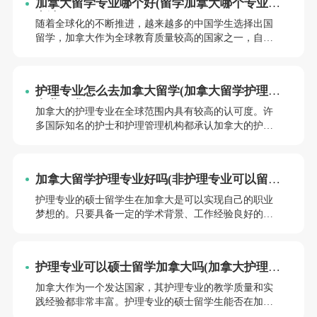
加拿大留学专业哪个好(留学加拿大哪个专业好
顶.尖学府。加拿大留学金融专业哪个好呢？小编将为同
申请)
学们一一解答。
随着全球化的不断推进，越来越多的中国学生选择出国
留学，加拿大作为全球教育质量较高的国家之一，自然
成为了许多留学生的首.选。在众多的加拿大留学专业
中，究竟哪些专业比较好呢？小编将为同学们一一揭
晓。
护理专业怎么去加拿大留学(加拿大留学护理转
专业要求)
加拿大的护理专业在全球范围内具有较高的认可度。许
多国际知名的护士和护理管理机构都承认加拿大的护理
学位。留学生在完成加拿大护理专业的学业后，可以顺
利地在全球范围内寻找工作机会。护理专业的学生如何
去加拿大留学呢？小编将为同学们详细介绍加拿大留学
加拿大留学护理专业好吗(非护理专业可以留学
护理专业的相关要求和流程。
加拿大吗)
护理专业的硕士留学生在加拿大是可以实现自己的职业
梦想的。只要具备一定的学术背景、工作经验良好的英
语水平，申请者就有机会进入加拿大顶.尖的护理专业硕
士项目学习。加拿大留学护理专业好吗？非护理专业的
学生可以留学加拿大吗？小编将从这两个方面进行详细
护理专业可以硕士留学加拿大吗(加拿大护理专
介绍。
业硕士留学费)
加拿大作为一个发达国家，其护理专业的教学质量和实
践经验都非常丰富。护理专业的硕士留学生能否在加拿
大实现自己的职业梦想呢？小编将为同学们详细介绍护