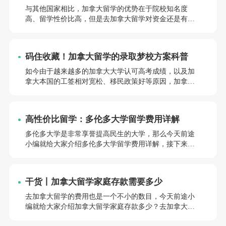
证明要求
与其他国家相比，加拿大留学的优势在于院校知名度
高、留学性价比高，但是去加拿大留学对资金还是有一
定要求的，那么去加拿大留学存款要多少？下面是前途
小编整理的加拿大本科留学的经济条件和资金证明要
求，欢迎分享收藏。
码住收藏！加拿大留学的录取梦校方案科普
如今由于越来越多的加拿大大学认可高考成绩，以及加
拿大本国的工签相对宽松、移民政策好等原因，加拿大
留学也逐渐成为高考生们的顺位一选之列。那么高考生
留学加拿大申请难度大吗？来看看前途小编总结的加拿
大留学六种录取梦校方案，希望能帮到你。
高性价比留学：多伦多大学留学费用详解
多伦多大学是非常享誉提高民生的大学，那么今天前途
小编就给大家介绍多伦多大学留学费用详解，接下来前
途君就和大家一起来了解一下这些问题~
干货丨加拿大留学家庭存款需要多少
去加拿大留学的费用也是一个不小的数目，今天前途小
编就给大家介绍加拿大留学家庭存款多少？去加拿大留
学需要多少费用？接下来前途君就和大家一起来了解一