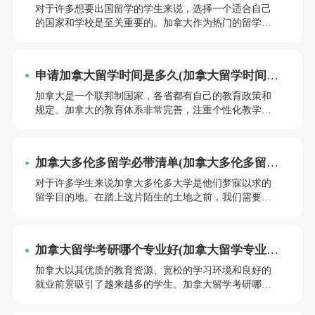
多久)
对于许多想要出国留学的学生来说，选择一个适合自己
的国家和学校是至关重要的。加拿大作为热门的留学目
的地，吸引了大量留学生前来求学。加拿大大学开学时
间是什么时候呢？小编将为同学们详细介绍加拿大的大
学留学时间，帮助同学们更好地规划留学计划。
申请加拿大留学时间是多久(加拿大留学时间怎
么规划)
加拿大是一个联邦制国家，各省都有自己的教育政策和
规定。加拿大的教育体系非常完善，注重个性化教学和
培养学生的创新能力。申请加拿大留学需要多长时间
呢？又应该如何规划留学时间呢？小编将为同学们详细
解答。
加拿大多伦多留学必带清单(加拿大多伦多留学
费用高吗)
对于许多学生来说加拿大多伦多大学是他们梦寐以求的
留学目的地。在踏上这片陌生的土地之前，我们需要为
即将开始的留学生活做好充分的准备。小编将为同学们
提供一份加拿大多伦多留学必带清单，并探讨加拿大多
伦多留学费用是否较高。
加拿大留学考研哪个专业好(加拿大留学专业哪
个好毕业)
加拿大以其优质的教育资源、宽松的学习环境和良好的
就业前景吸引了越来越多的学生。加拿大留学考研哪个
专业好？加拿大留学专业哪个好毕业呢？小编将从多个
角度为大家分析，帮助大家找到最.适合自己的专业。