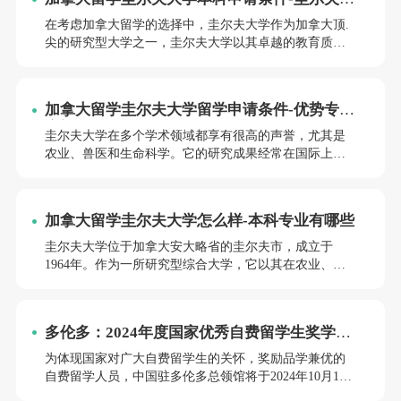
职业规划需求。小编将围绕加拿大留学圭尔夫大学本科
学本科读几年
读几年与圭尔夫大学本科学费是多少这两个关键问题，
在考虑加拿大留学的选择中，圭尔夫大学作为加拿大顶.
为您详细解读。
尖的研究型大学之一，圭尔夫大学以其卓越的教育质量
和丰富的学术资源吸引了来自世界各地学生的关注。圭
尔夫大学拥有多元化的学生群体，来自世界各地。这为
留学生提供了一个包容和支持的环境，使他们能够在学
加拿大留学圭尔夫大学留学申请条件-优势专业
习的同时体验不同的文化。
介绍
圭尔夫大学在多个学术领域都享有很高的声誉，尤其是
农业、兽医和生命科学。它的研究成果经常在国际上发
表，并对行业产生深远影响。学生有机会参与实习、合
作社项目和研究助理职位，这些都有助于他们获得宝贵
的工作经验，并将课堂学习与实际问题相结合。小编将
加拿大留学圭尔夫大学怎么样-本科专业有哪些
详细介绍圭尔夫大学的留学申请条件及其优势专业，帮
助有志于在这片学术沃土上深造的学生了解如何顺利踏
圭尔夫大学位于加拿大安大略省的圭尔夫市，成立于
入这所著名学府的大门。
1964年。作为一所研究型综合大学，它以其在农业、兽
医、生命科学和环境科学等领域的突出成就而闻名。圭
尔夫大学不仅在学术研究上享有盛誉，其校园环境和学
生服务也备受好评。
多伦多：2024年度国家优秀自费留学生奖学金
项目解读
为体现国家对广大自费留学生的关怀，奖励品学兼优的
自费留学人员，中国驻多伦多总领馆将于2024年10月10
日起受理本领区2024年度国家优秀自费留学生奖学金项