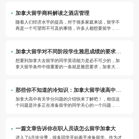
加拿大留学商科解读之酒店管理
随着人们经济水平的提高，对于很多家庭来说，留学不
再是一个可望而不可及的事情，许多人都想要留学，那
其中加拿大留学商科如何呢？本文则针对这个问题，成
都前途小编为大家整理了资料，接下来咱们就一起往下
了解吧。
加拿大留学对不同阶段学生雅思成绩的要求一
览
想要到加拿大去留学的同学英语能力是必不可少的，加
拿大留学条件中很重要的一条就是雅思要求，加拿大留
学对学生雅思要求是什么呢？希望可以帮助到打算要出
国留学的你，如果有其他的需要帮助可点击右下方前途
客服咨询~
那些你不知道的冷知识：加拿大留学读高中怎
么修学分？
加拿大高中有关学分问题的介绍快来了解吧！，相信这
个问题是许多正在准备留学的同学关心的一个问题，很
多同学对于这个问题有疑问和不解，如果你也有留学的
想法，就和成都前途君来一起看看吧~
一篇文章告诉你在职人员该怎么留学加拿大
进入了6月毕业季，很多同学开始着手准备留学。作为才