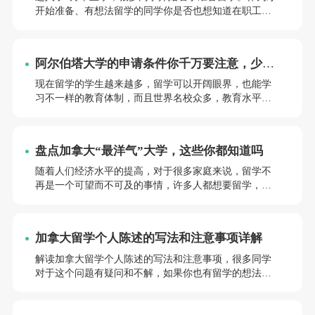
开始准备、有想法留学的同学你是否也想知道在职工作
如何申请加拿大留学，这个问题的分析和解答呢？很多
同学对于这个问题有疑问和不解，如果你也有留学的想
法，就和成都前途君来一起看看吧~
阿尔伯塔大学的申请条件你千万要注意，少走
99%弯路
现在留学的学生越来越多，留学可以开阔眼界，也能学
习不一样的教育体制，而且世界名校众多，教育水平也
知名。下面小编就来和大家说说“阿尔伯塔大学申请需要
文书吗”这个问题 现在留学的学生越来越多，留学可以开
阔眼界，也能学习不一样的教育体制，而且世界名校众
盘点加拿大“最洋气”大学，这些你都知道吗
多，教育水平也知名。下面小编就来和大家说说“阿尔伯
塔大学申请需要文书吗”这个问题
随着人们经济水平的提高，对于很多家庭来说，留学不
再是一个可望而不可及的事情，许多人都想要留学，那
其中加拿大“最洋气”大学？很多同学对于这个问题有疑
问和不解，如果你也有留学的想法，就和成都前途君来
一起看看吧~
加拿大留学个人陈述的写法和注意事项详解
解读加拿大留学个人陈述的写法和注意事项，很多同学
对于这个问题有疑问和不解，如果你也有留学的想法，
就和成都前途君来一起看看吧~