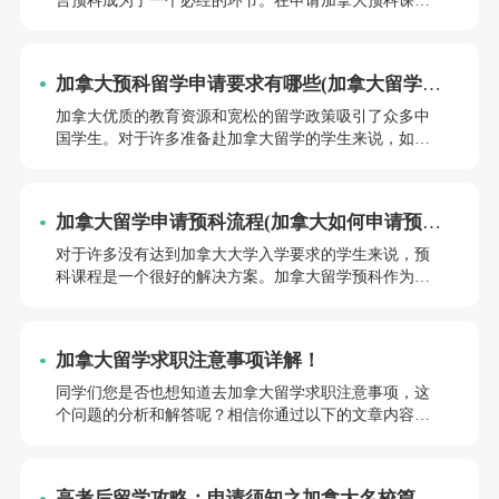
之前，学生需要提前了解各个学校的办学特色、专业设
置录取要求等信息，以便选择最.适合自己的学校和专
业。留学加拿大语言预科申请好吗？加拿大留学预科申
加拿大预科留学申请要求有哪些(加拿大留学预
请时间是多久？小编将为同学们详细解答。
科申请攻略)
加拿大优质的教育资源和宽松的留学政策吸引了众多中
国学生。对于许多准备赴加拿大留学的学生来说，如何
顺利申请到理想的加拿大预科课程并非易事。小编将为
同学们详细介绍加拿大预科留学申请的要求和攻略，帮
助同学们顺利迈出留学加拿大的第一步。
加拿大留学申请预科流程(加拿大如何申请预科
留学)
对于许多没有达到加拿大大学入学要求的学生来说，预
科课程是一个很好的解决方案。加拿大留学预科作为一
种有效的途径，可以帮助学生顺利过渡到本科课程，提
高学术能力和语言水平，增加就业竞争力。小编将详细
介绍加拿大留学申请预科的流程，帮助同学们了解如何
加拿大留学求职注意事项详解！
在加拿大申请预科留学。
同学们您是否也想知道去加拿大留学求职注意事项，这
个问题的分析和解答呢？相信你通过以下的文章内容就
会有更深入的了解，话不多说，接下来就跟着前途小编
一起看看吧。
高考后留学攻略：申请须知之加拿大名校篇