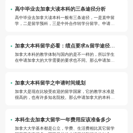
合加拿大移民局最新政策和院校要求，为你详解 2025 年
高中毕业去加拿大读本科的三条途径分析
加拿大留学申请的核心条件和策略。
高中毕业去加拿大读本科一般有三条途径，一是直申留
学，二是留学预科，三是中外合作转学分留学。申请途
径不同，需要满足的条件不同。今天前途小编简单为大
家介绍一下高中毕业去加拿大留学要求什么条件。
加拿大本科留学必看：绩点要求&留学途径分
析
加拿大本科的教学体制与国内的是不一样的，所以学生
在申请加拿大的大学需要的要求也不同。那么申请加拿
大留学绩点要求是怎样的？就让前途小编给大家讲讲加
拿大本科留学的绩点需要多少吧。
加拿大本科留学之申请时间规划
加拿大是现在比较受欢迎的留学国家，它的教学水准是
很高的，也有许多知名院校。那么申请加拿大的本科需
要通过什么流程？让前途小编给大家解答吧。
本科生去加拿大留学一年费用应该准备多少
加拿大大学基本都是公立，学费、生活费相比其它留学