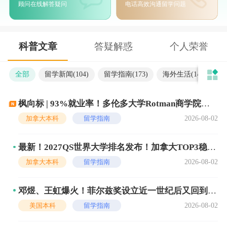
顾问在线解答疑问
电话高效沟通留学问题
科普文章
答疑解惑
个人荣誉
全部
留学新闻(
104
)
留学指南(
173
)
海外生活(
14
)
留
枫向标 | 93%就业率！多伦多大学Rotman商学院到
底有多牛？
2026-08-02
加拿大本科
留学指南
最新！2027QS世界大学排名发布！加拿大TOP3稳
了，但这几所“上升型”大学更值得关注！
2026-08-02
加拿大本科
留学指南
邓煜、王虹爆火！菲尔兹奖设立近一世纪后又回到故
乡
2026-08-02
美国本科
留学指南