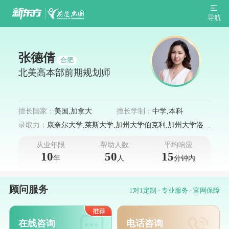
导航
张德倩
合肥
北美高本部前期规划师
擅长国家：
美国,加拿大
擅长学制：
中学,本科
录取力：
康奈尔大学,莱斯大学,加州大学伯克利,加州大学洛杉
矶,纽约大学
从业年限
帮助人数
平均响应
10
50
15
年
人
分钟内
顾问服务
1对1定制 · 专业服务 · 官网保障
在线咨询
电话咨询