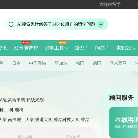
大咖说留学
AI搜索累计解答了
1464
位用户的留学问题
资讯
AI智能选校
留学工具
知识库
问答库
求职就业
兰
日本
中国香港
新加坡
韩国
德国
马来西亚
顾问服务
保险,高端申请,长线规划
科,工科,理科
在线咨
学,南洋理工大学,香港大学,香港科技大学,香港中
顾问在线解答
帮助人数
平均响应