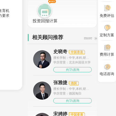
教育机
免费评估
力要求
投资回报计算
定制方案
相关顾问推荐
more
史晓奇
中国香港
费用计算
擅长学制：中学,本科,研究
生
学历背景：北京外国语大学
向TA咨询
电话咨询
张雅捷
德国
擅长学制：中学,本科,研究
生
学历背景：德国海归
向TA咨询
宋娉婷
中国香港