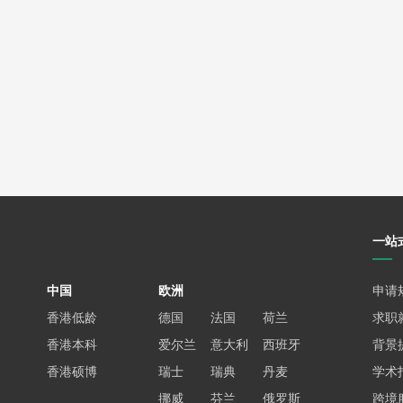
一站
中国
欧洲
申请
香港低龄
德国
法国
荷兰
求职
香港本科
爱尔兰
意大利
西班牙
背景
香港硕博
瑞士
瑞典
丹麦
学术
挪威
芬兰
俄罗斯
跨境