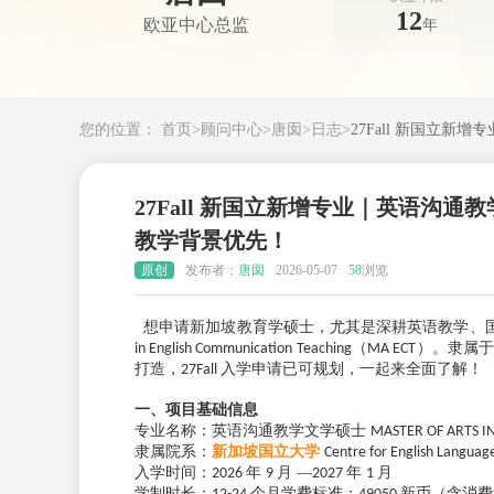
12
欧亚中心总监
年
您的位置：
首页
>
顾问中心
>
唐囡
>
日志
>
27Fall 新国立新
27Fall 新国立新增专业｜英语沟通教
教学背景优先！
原创
发布者：
唐囡
2026-05-07
58
浏览
想申请新加坡教育学硕士，尤其是深耕英语教学、
（
）。隶属
in English Communication Teaching
MA ECT
打造，
入学申请已可规划，一起来全面了解！
27Fall
一、项目基础信息
专业名称：英语沟通教学文学硕士
MASTER OF ARTS 
隶属院系：
新加坡国立大学
Centre for English Langua
入学时间：
年
月 —
年
月
2026
9
2027
1
学制时长：
个月学费标准：
新币（含消费