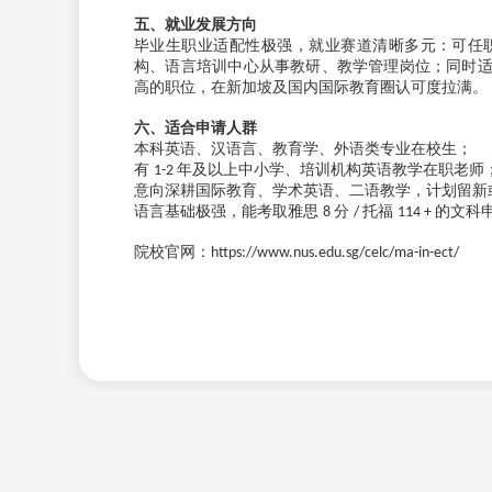
五、就业发展方向
毕业生职业适配性极强，就业赛道清晰多元：可任
构、语言培训中心从事教研、教学管理岗位；同时
高的职位，在新加坡及国内国际教育圈认可度拉满。
六、适合申请人群
本科英语、汉语言、教育学、外语类专业在校生；
有
年及以上中小学、培训机构英语教学在职老师
1-2
意向深耕国际教育、学术英语、二语教学，计划留新
语言基础极强，能考取雅思
分
托福
的文科
8
/
114 +
院校官网：
https://www.nus.edu.sg/celc/ma-in-ect/