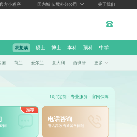
官方小程序
国内城市/境外分公司
关于我们
硕士
博士
本科
预科
中学
我想读
法国
荷兰
爱尔兰
意大利
西班牙
更多
1对1定制 · 专业服务 · 官网保障
询
电话咨询
疑问
电话高效沟通留学问题