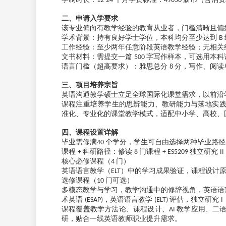
12-24
49050
二、申请入学要求
该专业偏向有教学经验的教育从业者，门槛清晰且偏
学术背景：持有良好学士学位，本科均分至少达到
B
工作经验：至少两年任意阶段英语教学经验；无相关
文书材料：需提交一篇
字写作样本，可选用本科
500
语言门槛（超高要求）：雅思总分
分，写作、阅读
8
三、项目培养宗旨
英语沟通教学硕士立足全球国际化课堂需求，以前沿
课程注重培养学生的思辨能力、教研能力与落地实
准化、专业化的课堂教学模式，适配中小学、高校、
四、课程设置详解
毕业需修满
个学分，学生可自由选择两种毕业路
40
课程
科研路径：修读
门课程
独立研究
+
8
+ ES5209
II
核心必修课程（
门）
4
英语语言教学（
）中的学习成果验证，课程设计
ELT
选修课程（
门可选）
10
多模态教学与学习，教学沟通中的修辞视角，英语语
术英语
，英语语言教学
评估，独立研究
(ESAP)
(ELT)
I
课程覆盖教学方法论、课程设计、
教学应用、二
AI
研，贴合一线英语教师职业提升需求。