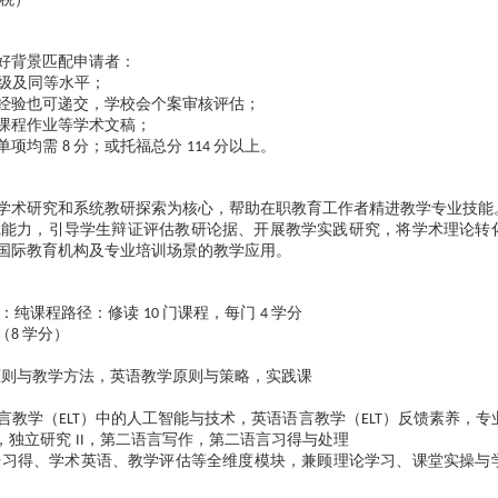
好背景匹配申请者：
级及同等水平；
经验也可递交，学校会个案审核评估；
课程作业等学术文稿；
单项均需
分；或托福总分
分以上。
8
114
学术研究和系统教研探索为核心，帮助在职教育工作者精进教学专业技能
践能力，引导学生辩证评估教研论据、开展教学实践研究，将学术理论转
国际教育机构及专业培训场景的教学应用。
径：纯课程路径：修读
门课程，每门
学分
10
4
（
学分）
8
原则与教学方法，英语教学原则与策略，实践课
言教学（
）中的人工智能与技术，英语语言教学（
）反馈素养，专
ELT
ELT
，独立研究
，第二语言写作，第二语言习得与处理
II
语习得、学术英语、教学评估等全维度模块，兼顾理论学习、课堂实操与