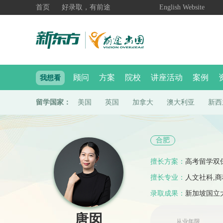
首页
好录取，有前途
English Website
顾问
方案
院校
讲座活动
案例
我想看
留学国家：
美国
英国
加拿大
澳大利亚
新西
合肥
擅长方案：
高考留学双
擅长专业：
人文社科,商
录取成果：
新加坡国立大
文大学
唐囡
从业年限