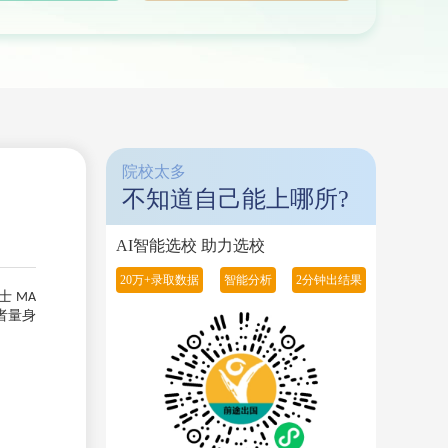
院校太多
不知道自己能上哪所?
AI智能选校 助力选校
20万+录取数据
智能分析
2分钟出结果
士
MA
者量身