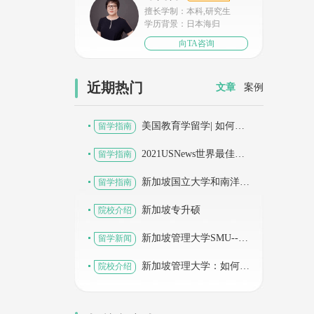
擅长学制：本科,研究生
学历背景：日本海归
向TA咨询
近期热门
文章
案例
美国教育学留学| 如何录
留学指南
取哈佛、宾大等顶尖教育
学项目？
2021USNews世界最佳大
留学指南
学排行榜发布，香港与新
加坡上榜大学有哪些？
新加坡国立大学和南洋理
留学指南
工 2022春季入学申请截
止在即，部分专业已开通
新加坡专升硕
院校介绍
2022秋季入学申请
新加坡管理大学SMU--Mi
留学新闻
M 项目介绍
新加坡管理大学：如何维
院校介绍
持可持续金融增长