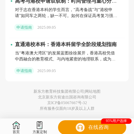
高考与港校申请双轨制：时间管理与重心分配
策略
79+)，部分专业可接受国内六级英语成绩
对于志在香港本科的学生而言，“高考备战”与“港校申
请”如同车之两轮，缺一不可。如何在保证高考复习强度
(450+)。
的同时，高质量完成申请流程，关键在于建立动态的时
申请指南
2025.09.05
间管理体系。
学术成绩：985/211院校的学生平均分达到
直通港校本科：香港本科留学全阶段规划指南
80+，非985/211院校的学生平均分达到85+。
当“粤港澳大湾区”的发展蓝图徐徐展开，香港高校凭借
绩点要求相对较低，部分专业绩点3.2+即可。
中西融合的教育模式、与内地紧密的地理联系，成为越
来越多高中生的留学选择。申请香港本科是一场“持久
5、香港理工大学(The Hong Kong
申请指南
2025.09.05
战”，从高一的
Polytechnic University, PolyU)
新东方教育科技集团有限公司|
网站地图
最低入学要求：
北京新东方前途出国咨询有限公司
京ICP备05067667号-32
所有服务仅面向18岁及以上人群
学历：需要具备学士学位或认可的同等学
历。
95%用户选择
在线咨询
首页
方案定制