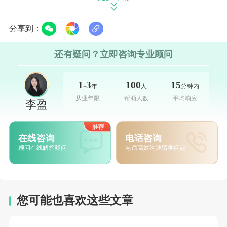
学术成绩：985/211院校的学生平均分达到
分享到：
80+，非985/211院校的学生平均分达到88+。
还有疑问？立即咨询专业顾问
商科类专业大部分需要GMAT或GRE成绩，部
分专业需要面试。
1-3
100
15
年
人
分钟内
3、香港科技大学(The Hong Kong
从业年限
帮助人数
平均响应
李盈
University of Science and Technology,
HKUST)
在线咨询
电话咨询
顾问在线解答疑问
电话高效沟通留学问题
最低入学要求：
学历：需要具备学士学位或认可的同等学
历。
您可能也喜欢这些文章
语言成绩：雅思总分6.5+(部分专业雅思