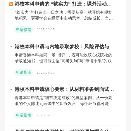
港校本科申请的 “软实力” 打造：课外活动与
6.0即可)或托福总分80+。
文书亮点挖掘
“软实力”的打造非一日之功，需要从高一就开始有规划
地积累，更要学会在经历中主动思考、总结成长。当这
学术成绩：985/211院校的学生平均分达到
些特质通过材料与言行自然呈现时，往往能打动见惯
申请指南
2025.09.05
了“完美简历”的
80-85+，非985/211院校的学生平均分达到85-
87+。商科类专业建议带GMAT或GRE申请，
港校本科申请与内地录取梦校：风险评估与备
选方案设计
部分专业需面试。
申请香港本科如同一场“博弈”，既可能收获心仪院校的
录取通知书，也可能面临“高考失利”与“申请未果”的双重
4、香港城市大学(City University of
风险。提前设计风险评估体系与备选方案，能让录取梦
申请指南
2025.09.05
校之路更
Hong Kong, CityU)
港校本科申请核心要素：从材料准备到面试通
最低入学要求：
关攻略
香港本科申请是“细节决定成败”的典型案例，从一份亮
眼的个人陈述到面试中的即兴发言，每个环节都可能影
学历：需要具备学士学位或认可的同等学
响最终结果。掌握核心要素的准备技巧，能让申请材料
申请指南
2025.09.05
在众多竞争者中
历。
语言成绩：雅思总分6.5+(或托福总分