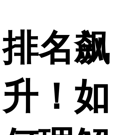
排名飙
升！如