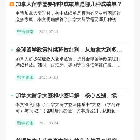
的第一年学费
加拿大留学需要初中成绩单是哪几种成绩单？
申请加拿大留学时，初中成绩单是否为必需材料困扰着
往返加拿大的旅行费用
众多家庭。本文明确解答了加拿大留学需要哪几种初中
成绩单，分别是初中三年完整成绩单、初中毕业证及初
在加拿大生活一年的最低成本
申请指南
2026.07.15
三成绩单独证明。
RCC
列出了以下八种方式，供学习许可申请人
全球留学政策持续释放红利：从加拿大到多
国，把握机遇正当时
根据自己的情况，选择不同的方式证明他们能
加拿大超级签证收入要求放宽，折射全球留学政策红利
持续释放。韩国、西班牙、德国等国降低签证门槛、完
够满足留学的财务要求：
善就业衔接；美、澳等传统留学大国精准引才；中国新
留学资讯
2026.04.02
增K字签证吸引S
如果申请人已将资金转移至加拿大，需提供申
请人名下的加拿大银行账户的资金证明
加拿大留学大签和小签详解：核心区别、续签
避坑与拒签红线（2026版）
本文深入剖析了加拿大留学签证体系中“大签”（学习许
来自加拿大金融机构的担保投资证书（
GIC
）
可）与“小签”（临时居民签证）的本质区别，从概念辨
析、核心作用、实操流程到风险预警进行了全方位解
留学资讯
2026.03.24
读。
银行发放的学生或教育贷款的证明