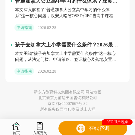
普通加拿大公立高中学习的什么体系？深度解
过去四个月的申请人银行对账单
读OSSD与BC课程
本文深入解答了“普通加拿大公立高中学习的什么体
系”这一核心问题，以安大略省OSSD和BC省高中课程为
可兑换成加拿大元的银行汇票
例，系统介绍了加拿大公立高中的省级课程大纲、学分
申请指南
2026.02.28
制运作机制、
申请人已支付学费和住宿费的证明
孩子去加拿大上小学需要什么条件？2026最新
为申请人的生活费和教育提供资金的个人或学
政策与全流程解析
本文围绕“孩子去加拿大上小学需要什么条件”这一核心
校的信件
（即资助人
/
校方证明信）
问题，从法定门槛、申请策略、签证核心及落地安置四
个维度进行了全面深入的解析。文章指出，加拿大低龄
如果申请人获得奖学金或参加由加拿大资助的
申请指南
2026.02.28
留学涉及严格的
教育计划，需提供来自加拿大教育计划将支付
资金的证明
新东方教育科技集团有限公司|
网站地图
北京新东方前途出国咨询有限公司
京ICP备05067667号-32
注意：
IRCC
澄清，在申请人国家实行外汇管制
所有服务仅面向18岁及以上人群
的情况下，申请人必须证明他们将被允许兑换
95%用户选择
资金以支付所有费用。
在线咨询
首页
方案定制