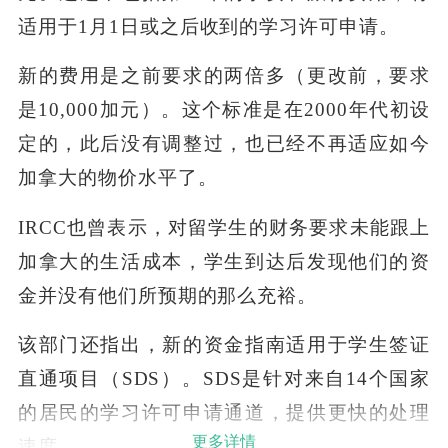
适用于
1
月
1
日或之后收到的学习许可申请。
新的费用是之前要求的两倍多（更改前，要求
是
10,000
加元）。这个标准是在
2000
年代初设
定的，此后没有调整过，也已经不再适应如今
加拿大的物价水平了。
IRCC
也曾表示，对留学生的财务要求未能跟上
加拿大的生活成本，学生到达后发现他们的资
金并没有他们所预期的那么充裕。
该部门还指出，新的资金指南适用于学生签证
直通项目（
SDS
）。
SDS
是针对来自
14
个国家
的居民的学习许可申请通道，提供更快的处理
更多详情
速度。