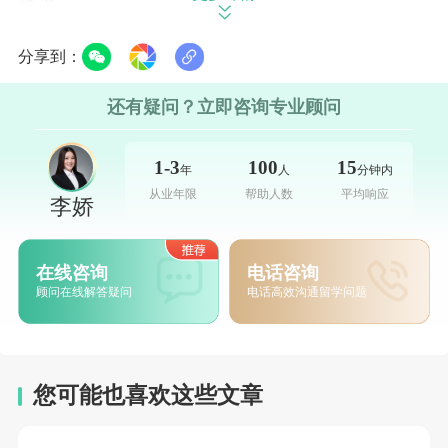
IRCC
表示，调整生活成本要求将有助于防止留
分享到：
学生抵达加拿大后被用人单位剥削，但
IRCC
也
还有疑问？立即咨询专业顾问
认识到，这样的政策可能对每个潜在申请人的
影响各不相同。
IRCC
还表示，明年将实施更有
1-3
100
15
年
人
分钟内
针对性的试点项目。
从业年限
帮助人数
平均响应
李娇
根据
IRCC
的说法，除了学费，对于留学生的资
金要求要达到
“
最低生活成本
”
，这个数额应当
在线咨询
电话咨询
顾问在线解答疑问
电话高效沟通留学问题
包括
“
交通、书籍、学习设备购买等等的成
本
”
。资金证明的提供，将会证明加拿大学习许
可申请人将会有足够的钱来支付以下费用：
您可能也喜欢这些文章
由其指定学习机构（
DLI
）发出的
Offer
上指明