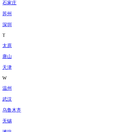
石家庄
苏州
深圳
T
太原
唐山
天津
W
温州
武汉
乌鲁木齐
无锡
潍坊