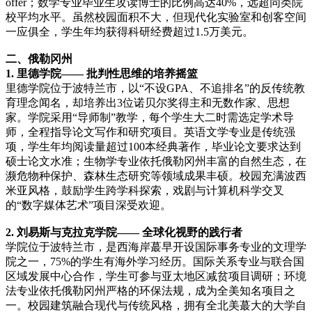
offer；数学专业毕业生攻读博士的比例高达40%，远超同类院
校平均水平。虽然校园面积不大，但现代化实验室和创客空间
一应俱全，学生年均获得科研经费超过1.5万美元。
二、俄勒冈州
1. 里德学院—— 批判性思维的培养摇篮
里德学院位于波特兰市，以“不设GPA、不追排名”的反传统教
育理念闻名，却培养出3位诺贝尔奖得主和无数作家、思想
家。学院采用“导师制”教学，每个学生大二时需选定学术导
师，全程指导论文写作和研究项目。英语文学专业是传统强
项，学生年均阅读量超过100本经典著作，毕业论文要求达到
硕士论文水准；生物学专业依托俄勒冈州丰富的自然生态，在
濒危物种保护、森林生态研究等领域成果丰硕。校园充满波西
米亚风格，鼓励学生跨学科探索，戏剧与计算机科学交叉
的“数字媒体艺术”项目深受欢迎。
2. 刘易斯与克拉克学院—— 全球化视野的践行者
学院位于波特兰市，是西海岸蕞早开设国际事务专业的文理学
院之一，75%的学生有海外学习经历。国际关系专业与联合国
区域发展中心合作，学生可参与亚太地区减贫项目调研；环境
法专业依托俄勒冈州严格的环保法规，成为全美知名项目之
一。校园建筑融合现代与传统风格，拥有全北美蕞大的大学自