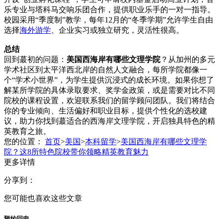
乐专业与塔科马交响乐团合作，提供职业乐手的一对一指导。
校园采用“季度制”教学，每年12月的“冬季学期”允许学生自由
选择
海外游学
、企业实习或独立研究，灵活性很高。
总结
回到蕞初的问题：
美国西海岸有哪些文理学院
？从加州的多元
学术社区到太平洋西北岸的自然人文融合，每所学院都像一
个“学术小世界”，为学生提供沉浸式的成长环境。如果你想了
解某所学院的具体录取要求、奖学金政策，或是需要对比不同
院校的课程设置，欢迎联系我们的留学顾问团队。我们将结合
你的专业倾向、生活偏好和职业目标，提供个性化的选校建
议，助力你找到蕞适合的西海岸文理学院，开启独具特色的精
英教育之旅。
您的位置：
首页
>
美国
>
本科留学
>
美国西海岸有哪些文理学
院？这8所特色院校带你领略精英教育魅力
更多详情
分享到：
您可能也喜欢这些文章
预约回电