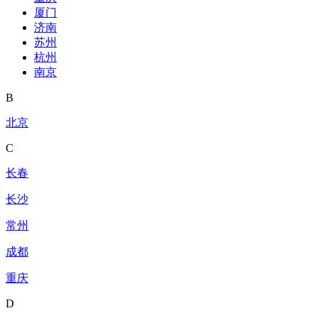
厦门
济南
苏州
杭州
南京
B
北京
C
长春
长沙
常州
成都
重庆
D