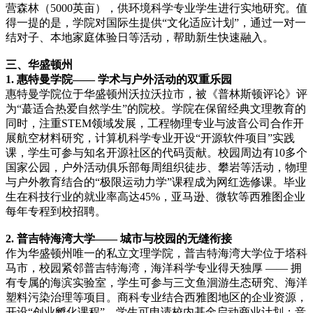
营森林（5000英亩），供环境科学专业学生进行实地研究。值
得一提的是，学院对国际生提供“文化适应计划”，通过一对一
结对子、本地家庭体验日等活动，帮助新生快速融入。
三、华盛顿州
1. 惠特曼学院—— 学术与户外活动的双重乐园
惠特曼学院位于华盛顿州沃拉沃拉市，被《普林斯顿评论》评
为“蕞适合热爱自然学生”的院校。学院在保留经典文理教育的
同时，注重STEM领域发展，工程物理专业与波音公司合作开
展航空材料研究，计算机科学专业开设“开源软件项目”实践
课，学生可参与知名开源社区的代码贡献。校园周边有10多个
国家公园，户外活动俱乐部每周组织徒步、攀岩等活动，物理
与户外教育结合的“极限运动力学”课程成为网红选修课。毕业
生在科技行业的就业率高达45%，亚马逊、微软等西雅图企业
每年专程到校招聘。
2. 普吉特海湾大学—— 城市与校园的无缝衔接
作为华盛顿州唯一的私立文理学院，普吉特海湾大学位于塔科
马市，校园紧邻普吉特海湾，海洋科学专业得天独厚 —— 拥
有专属的海滨实验室，学生可参与三文鱼洄游生态研究、海洋
塑料污染治理等项目。商科专业结合西雅图地区的企业资源，
开设“创业孵化课程”，学生可申请校内基金启动商业计划；音