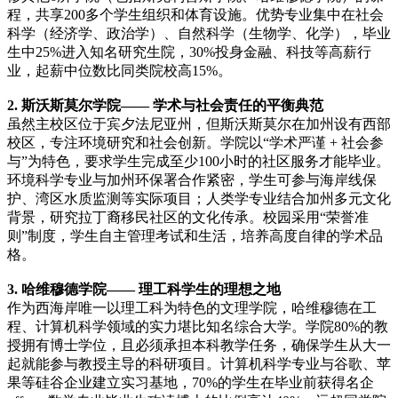
程，共享200多个学生组织和体育设施。优势专业集中在社会
科学（经济学、政治学）、自然科学（生物学、化学），毕业
生中25%进入知名研究生院，30%投身金融、科技等高薪行
业，起薪中位数比同类院校高15%。
2. 斯沃斯莫尔学院—— 学术与社会责任的平衡典范
虽然主校区位于宾夕法尼亚州，但斯沃斯莫尔在加州设有西部
校区，专注环境研究和社会创新。学院以“学术严谨 + 社会参
与”为特色，要求学生完成至少100小时的社区服务才能毕业。
环境科学专业与加州环保署合作紧密，学生可参与海岸线保
护、湾区水质监测等实际项目；人类学专业结合加州多元文化
背景，研究拉丁裔移民社区的文化传承。校园采用“荣誉准
则”制度，学生自主管理考试和生活，培养高度自律的学术品
格。
3. 哈维穆德学院—— 理工科学生的理想之地
作为西海岸唯一以理工科为特色的文理学院，哈维穆德在工
程、计算机科学领域的实力堪比知名综合大学。学院80%的教
授拥有博士学位，且必须承担本科教学任务，确保学生从大一
起就能参与教授主导的科研项目。计算机科学专业与谷歌、苹
果等硅谷企业建立实习基地，70%的学生在毕业前获得名企