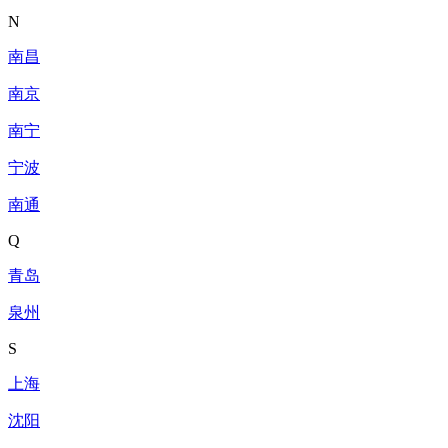
N
南昌
南京
南宁
宁波
南通
Q
青岛
泉州
S
上海
沈阳