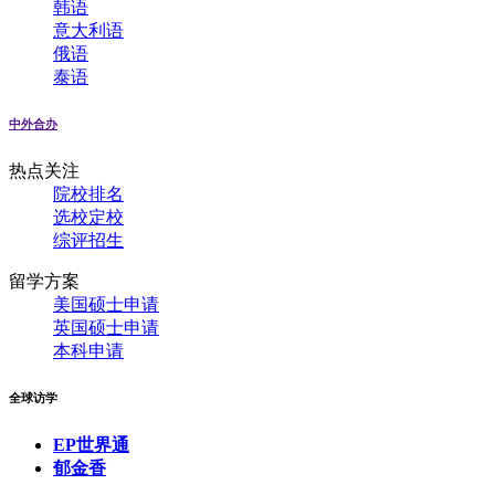
韩语
意大利语
俄语
泰语
中外合办
热点关注
院校排名
选校定校
综评招生
留学方案
美国硕士申请
英国硕士申请
本科申请
全球访学
EP世界通
郁金香