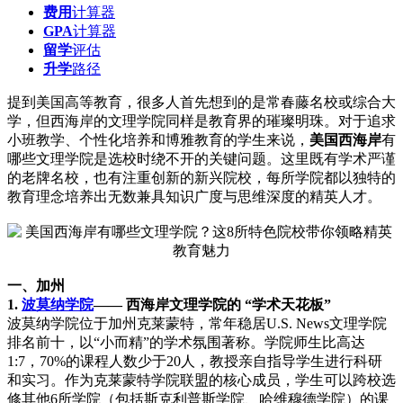
费用
计算器
GPA
计算器
留学
评估
升学
路径
提到美国高等教育，很多人首先想到的是常春藤名校或综合大
学，但西海岸的文理学院同样是教育界的璀璨明珠。对于追求
小班教学、个性化培养和博雅教育的学生来说，
美国西海岸
有
哪些文理学院是选校时绕不开的关键问题。这里既有学术严谨
的老牌名校，也有注重创新的新兴院校，每所学院都以独特的
教育理念培养出无数兼具知识广度与思维深度的精英人才。
一、加州
1.
波莫纳学院
—— 西海岸文理学院的 “学术天花板”
波莫纳学院位于加州克莱蒙特，常年稳居U.S. News文理学院
排名前十，以“小而精”的学术氛围著称。学院师生比高达
1:7，70%的课程人数少于20人，教授亲自指导学生进行科研
和实习。作为克莱蒙特学院联盟的核心成员，学生可以跨校选
修其他6所学院（包括斯克利普斯学院、哈维穆德学院）的课