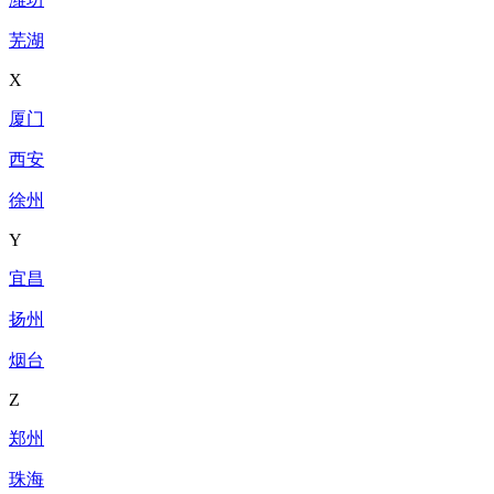
芜湖
X
厦门
西安
徐州
Y
宜昌
扬州
烟台
Z
郑州
珠海