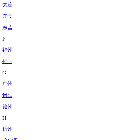
大连
东莞
东营
F
福州
佛山
G
广州
贵阳
赣州
H
杭州