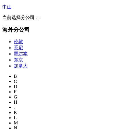
中山
当前选择分公司：
-
海外分公司
伦敦
悉尼
墨尔本
东京
加拿大
B
C
D
F
G
H
J
K
L
M
N