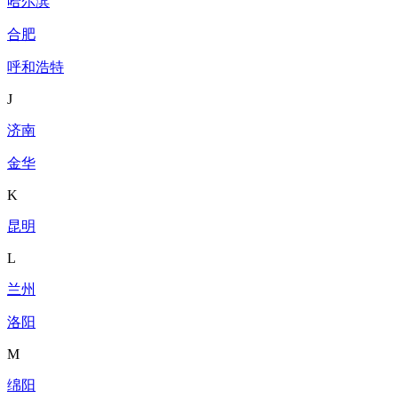
哈尔滨
合肥
呼和浩特
J
济南
金华
K
昆明
L
兰州
洛阳
M
绵阳