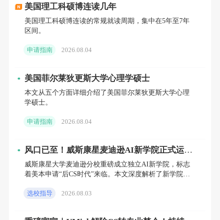
美国理工科硕博连读几年
之间才能在纽约大学攻读一年的研究生学位。该预算只
美国理工科硕博连读的常规就读周期，集中在5年至7年
区间。
是一个粗略范围，实际费用可能会根据您选择的职业和
生活方式而有所不同。
申请指南
2026.08.04
美国菲尔莱狄更斯大学心理学硕士
本文从五个方面详细介绍了美国菲尔莱狄更斯大学心理
另外，请记住，纽约大学提供许多奖学金和助学
学硕士。
金，可以帮助您支付学费和生活费。您可以咨询学校的
申请指南
2026.08.04
经济援助办公室或查找有关奖学金和助学金的信息。这
样，您可以更好地规划预算并实现在纽约大学攻读研究
风口已至！威斯康星麦迪逊AI新学院正式运
营，2027/2028届理工科申请者必须关注
生学位的梦想。
威斯康星大学麦迪逊分校重磅成立独立AI新学院，标志
着美本申请“后CS时代”来临。本文深度解析了新学院的
招生政策、课程差异及背后全球高校AI人才争夺的底层
选校指导
2026.08.03
逻辑。针
如果你对
申请出国留学
非常感兴趣，或是有意向出