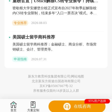
重磅官宣｜UMich解除CS转专业禁令！持续3
国留学，欢迎咨询
新东方前途出国
了解~
年的“Gatekeeping”红利，彻底关闭
密歇根大学安娜堡分校正式宣布自2027年秋季起解除校
内CS转专业限制，结束多年“入口一票否决”模式。本文
从政策细节、全美CS强校对比、底层教育逻辑及对中国
专业推荐
2026.08.03
家庭的
推荐阅读：
美国硕士留学商科推荐
美国出国留学申请指南>>
美国硕士留学商科推荐：金融硕士、商业分析、市场营
销硕士、会计、管理类等。
您的位置：
首页
>
美国
>
研究生留学
>
纽约大学研究生留学总费用需
申请指南
2026.07.31
要多少？
新东方教育科技集团有限公司|
网站地图
北京新东方前途出国咨询有限公司
京ICP备05067667号-32
所有服务仅面向18岁及以上人群
95%用户选择
在线咨询
首页
方案定制