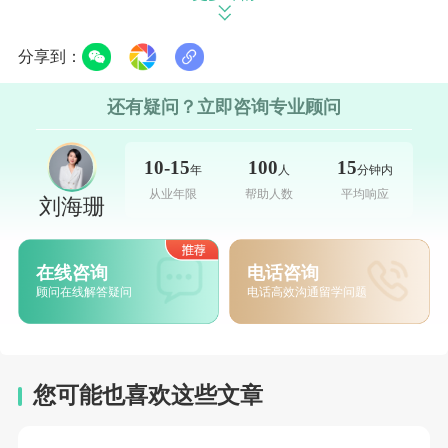
3.保险
分享到：
纽约大学要求所有全日制学生都有健康保险。学生
还有疑问？立即咨询专业顾问
可以选择学校提供的保险或购买私人保险。学校提供的
保险费用每年约为3,000美元至5,000美元。
10-15
100
15
年
人
分钟内
从业年限
帮助人数
平均响应
刘海珊
4.书籍和教科书
在线咨询
电话咨询
顾问在线解答疑问
电话高效沟通留学问题
根据您的专业和课程作业，书籍和教科书的费用可
能每年在1,000美元至2,000美元之间。
您可能也喜欢这些文章
总之，您可能需要预算在59,000美元到92,000美元