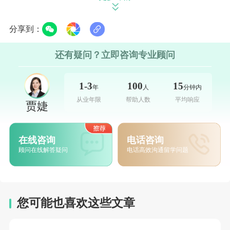
分享到：
以下为生物学相关专业方向及推荐院校：
>>在线咨
还有疑问？立即咨询专业顾问
询留学申请
基础研究方向
1-3
100
15
年
人
分钟内
从业年限
帮助人数
平均响应
贾婕
分子与细胞生物学：哈佛大学、斯坦福大学提供跨学科
培养方案，重点关注基因组学、蛋白质组学等新兴领域
在线咨询
电话咨询
的研究进展。
顾问在线解答疑问
电话高效沟通留学问题
神经生物学：芝加哥大学、约翰霍普金斯大学的科研重
点在于神经信号传导机制及相关疾病的病理研究。
您可能也喜欢这些文章
应用型方向
生物医学工程（BME）：麻省理工学院（MIT）、加州