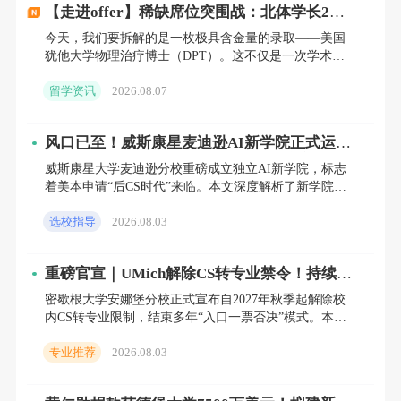
【走进offer】稀缺席位突围战：北体学长2年
长线规划，逆势拿下全美仅招个位数的DPT博
大学伯克利分校（UC Berkeley）等院校的项目融合工
今天，我们要拆解的是一枚极具含金量的录取——美国
士！
犹他大学物理治疗博士（DPT）。这不仅是一次学术能
程技术与临床医学，毕业生就业前景广阔。
>>在
力的证明，更是针对高壁垒临床专业申请策略的一次完
线咨询留学申请
留学资讯
2026.08.07
美胜利。
生物统计学：哈佛大学、约翰霍普金斯大学（JHU）公
风口已至！威斯康星麦迪逊AI新学院正式运
共卫生学院开设相关项目，申请者需具备扎实的统计学
营，2027/2028届理工科申请者必须关注
威斯康星大学麦迪逊分校重磅成立独立AI新学院，标志
与数据分析基础。
着美本申请“后CS时代”来临。本文深度解析了新学院的
招生政策、课程差异及背后全球高校AI人才争夺的底层
选校指导
2026.08.03
逻辑。针
交叉学科方向
生物信息学：卡内基梅隆大学（CMU）、哥伦比亚大
重磅官宣｜UMich解除CS转专业禁令！持续3
年的“Gatekeeping”红利，彻底关闭
密歇根大学安娜堡分校正式宣布自2027年秋季起解除校
学强调编程能力（Python/R）与基因组学知识的结合应
内CS转专业限制，结束多年“入口一票否决”模式。本文
用。
从政策细节、全美CS强校对比、底层教育逻辑及对中国
专业推荐
2026.08.03
家庭的
合成生物学：斯坦福大学、加州大学戴维斯分校（UC
Davis）专注于人工生物系统设计及其产业化应用研