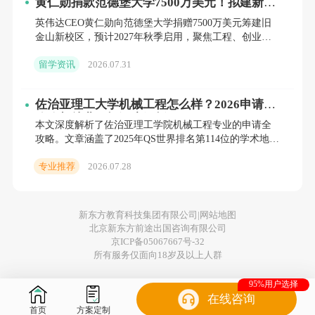
黄仁勋捐款范德堡大学7500万美元！拟建新学
院押注"艺术+工程"交叉赛道
究。
英伟达CEO黄仁勋向范德堡大学捐赠7500万美元筹建旧
金山新校区，预计2027年秋季启用，聚焦工程、创业与
设计交叉学科。本文深度解析该事件背后的留学申请新
基础研究方向
>>在线咨询留学申请
留学资讯
2026.07.31
风向，
分子与细胞生物学：哈佛大学、斯坦福大学提供跨学科
佐治亚理工大学机械工程怎么样？2026申请全
培养方案，重点关注基因组学、蛋白质组学等新兴领域
攻略与就业回报深度解析
本文深度解析了佐治亚理工学院机械工程专业的申请全
的研究进展。
攻略。文章涵盖了2025年QS世界排名第114位的学术地
位、本科与硕士的详细申请门槛（GPA、托福/雅思、
神经生物学：芝加哥大学、约翰霍普金斯大学的科研重
专业推荐
2026.07.28
GRE
点在于神经信号传导机制及相关疾病的病理研究。
新东方教育科技集团有限公司|
网站地图
应用型方向
北京新东方前途出国咨询有限公司
京ICP备05067667号-32
生物医学工程（BME）：麻省理工学院（MIT）、加州
所有服务仅面向18岁及以上人群
大学伯克利分校（UC Berkeley）等院校的项目融合工
95%用户选择
在线咨询
程技术与临床医学，毕业生就业前景广阔。
首页
方案定制