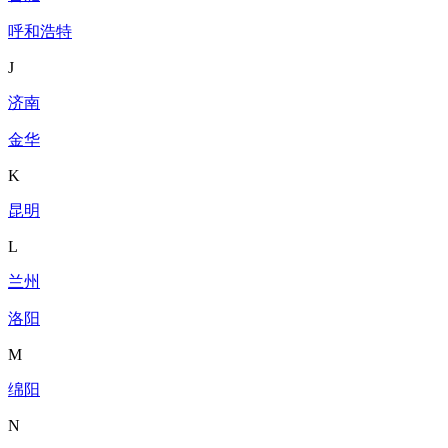
呼和浩特
J
济南
金华
K
昆明
L
兰州
洛阳
M
绵阳
N