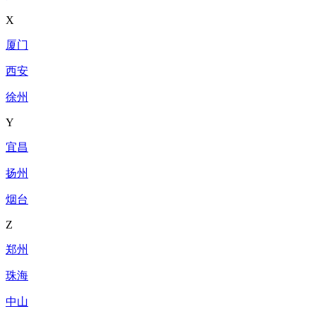
X
厦门
西安
徐州
Y
宜昌
扬州
烟台
Z
郑州
珠海
中山