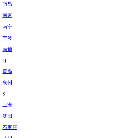
南昌
南京
南宁
宁波
南通
Q
青岛
泉州
S
上海
沈阳
石家庄