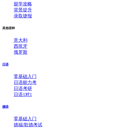
留学攻略
背景提升
录取捷报
其他语种
意大利
西班牙
俄罗斯
日语
零基础入门
日语能力考
日语考研
日语1对1
德语
零基础入门
德福/歌德考试