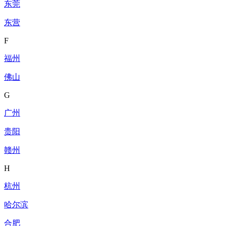
东莞
东营
F
福州
佛山
G
广州
贵阳
赣州
H
杭州
哈尔滨
合肥