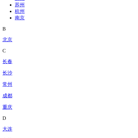
苏州
杭州
南京
B
北京
C
长春
长沙
常州
成都
重庆
D
大连