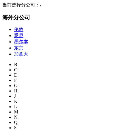
当前选择分公司：
-
海外分公司
伦敦
悉尼
墨尔本
东京
加拿大
B
C
D
F
G
H
J
K
L
M
N
Q
S