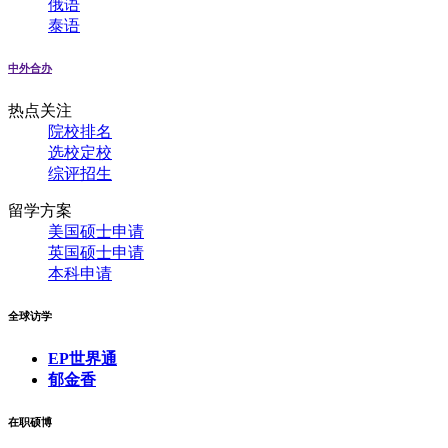
俄语
泰语
中外合办
热点关注
院校排名
选校定校
综评招生
留学方案
美国硕士申请
英国硕士申请
本科申请
全球访学
EP世界通
郁金香
在职硕博