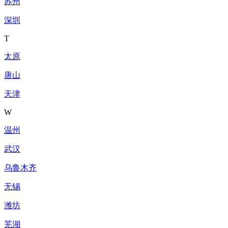
苏州
深圳
T
太原
唐山
天津
W
温州
武汉
乌鲁木齐
无锡
潍坊
芜湖