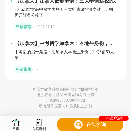
【加拿大】加拿大低龄申请：三大申请途径PK
2026加拿大高中留学大热！三大申请途径深度对比，别
《加拿大留学过签技巧》
再只盯着公校了
申请指南
2026.07.12
《速看！加拿大高校申请方式》
《加拿大留学硕士要什么？》
【加拿大】中考留学加拿大：本地生身份，冲
QS前50大学
中考后的另一条路：用加拿大本地生身份，冲QS前50大
学
申请指南
2026.07.07
在线咨询~
新东方教育科技集团有限公司|
网站地图
北京新东方前途出国咨询有限公司
【免责声明】
京ICP备05067667号-32
所有服务仅面向18岁及以上人群
1、个别文章内容来源于网络善意转载，版权归原作者
95%用户选择
在线咨询
所有，如侵权，请联系删除；
首页
方案定制