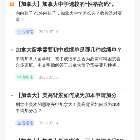
【加拿大】加拿大中学选校的“性格密码”。
生命科学系必修课。
内向孩子VS外向孩子，加拿大中学怎么选？教你选对赛
道！
生活指南
2026.07.16
英语12：加拿大大学重点考察的科目，不是我们常说的
加拿大留学需要初中成绩单是哪几种成绩单？
ESL，相当于加拿大的高三语文，不涉及语法，主要培
申请加拿大留学时，初中成绩单是否为必需材料困扰着
养阅读与写作能力，主要学习内容是阅读长篇小说和莎
众多家庭。本文明确解答了加拿大留学需要哪几种初中
士比亚的悲剧。这门课是不少中学生的拦路虎，加拿大
成绩单，分别是初中三年完整成绩单、初中毕业证及初
申请指南
2026.07.15
三成绩单独证明。
大学对这门课的要求一般是不低于75分，相当于雅思
6.5的水平。
【加拿大】美高背景如何成为加本申请加分
项？
别拿申美本的思路去申加拿大！美高背景如何成为加本
申请加分项？
生活指南
2026.07.14
推荐阅读：
《这四类人比较容易获得加拿大签证》