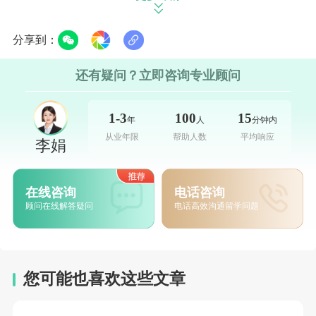
准；数据管理Data Management，课程学习内容主要为
概率论以及数据管理，Excel应用，很多同学在国内中
分享到：
学时没有学过概率论，因此这门课最好在国内准备下，
还有疑问？立即咨询专业顾问
这样到了加拿大就比较好通过了。
1-3
100
15
科学包括：物理、化学和生物等。最简单的是物理，学
年
人
分钟内
从业年限
帮助人数
平均响应
习内容主要为运动学，力学，电场，磁场，光学，相对
李娟
论初步知识等，将来想读工程的学生必选。其次是化
学，主要内容是分子间作用力，元素周期律，化学反应
在线咨询
电话咨询
顾问在线解答疑问
电话高效沟通留学问题
速率，原子结构，分子结构。加拿大这门课涉及范围比
国内的化学范围广，考试时文字题多对英语要求高，相
对难一些；生物习内容主要为动植物结构，生物进化
您可能也喜欢这些文章
论，遗传与变异等，考试题文字繁多，晦涩，对英语要
求很高，这门课在某些学校的工程系是推荐的选修课，