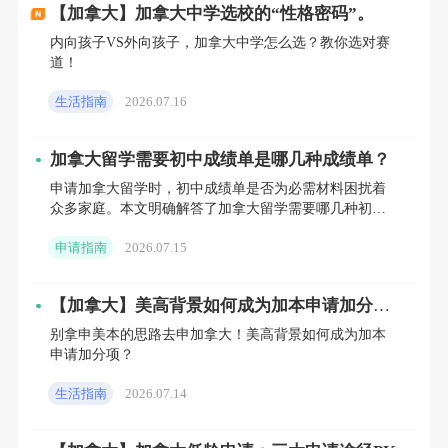
【加拿大】加拿大中学选校的“性格密码”。
内向孩子VS外向孩子，加拿大中学怎么选？教你选对赛
道！
生活指南
2026.07.16
加拿大留学需要初中成绩单是哪几种成绩单？
申请加拿大留学时，初中成绩单是否为必需材料困扰着
众多家庭。本文明确解答了加拿大留学需要哪几种初中
成绩单，分别是初中三年完整成绩单、初中毕业证及初
您的位置：
首页
>
石家庄
>
加拿大中学留学申请指南
>
【申请】安省
高中你需要知道的事
申请指南
2026.07.15
三成绩单独证明。
【加拿大】美高背景如何成为加本申请加分
项？
别拿申美本的思路去申加拿大！美高背景如何成为加本
申请加分项？
生活指南
2026.07.14