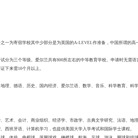
之一为寄宿学校其中少部分是为英国的
A-LEVEL
作准备，中国所谓的高
。
试分为三个等级。爱尔兰共有
800
所左右的中等教育学校。申请时无需语
签证下来需
10
个月以上。
理、德语、历史、国内经济、爱尔兰语、数学、音乐、科学教育、科
艺术、会计、商业组织、经济学、市政学、古典文学研究、法语、地
理、西班牙语、计算机学习，也提供美国大学入学考试和国际学士课程。
、体操、曲棍球、落网球戏、橄榄球、航海、足球、游泳、网球和排