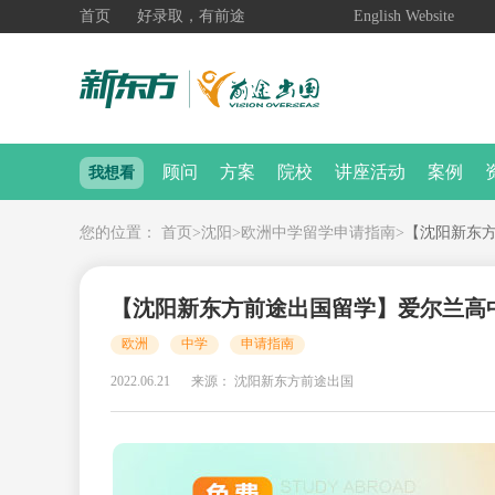
首页
好录取，有前途
English Website
顾问
方案
院校
讲座活动
案例
我想看
您的位置：
首页
>
沈阳
>
欧洲中学留学申请指南
>
【沈阳新东
【沈阳新东方前途出国留学】爱尔兰高
欧洲
中学
申请指南
2022.06.21
来源： 沈阳新东方前途出国