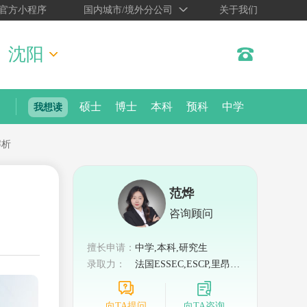
官方小程序
国内城市/境外分公司
关于我们
沈阳
硕士
博士
本科
预科
中学
我想读
解析
范烨
咨询顾问
擅长申请：
中学,本科,研究生
录取力：
法国ESSEC,ESCP,里昂商
学院等
向TA提问
向TA咨询