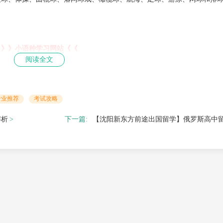
》》小语种学习网站《《
阅读全文
点击查看>>
欧亚留学申请指南
专业推荐
考试攻略
扫描下方二维码
解析
下一篇:
【沈阳新东方前途出国留学】俄罗斯高中
有任何相关疑问，欢迎扫描下方二维码进行进一步咨询。