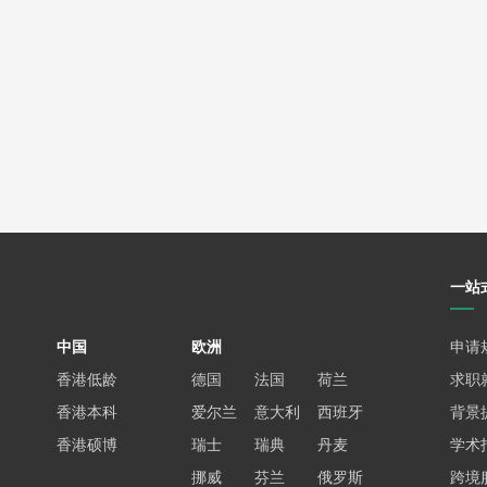
版权问题，请及时联系小编进行删除处理。）
一站
中国
欧洲
申请
香港低龄
德国
法国
荷兰
求职
香港本科
爱尔兰
意大利
西班牙
背景
香港硕博
瑞士
瑞典
丹麦
学术
挪威
芬兰
俄罗斯
跨境