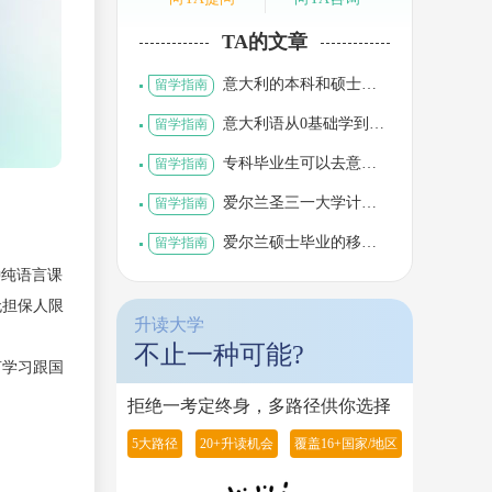
TA的文章
意大利的本科和硕士留
留学指南
学优势
意大利语从0基础学到B2
留学指南
需要多久？
专科毕业生可以去意大
留学指南
利留学吗？
爱尔兰圣三一大学计算
留学指南
机专业硕士的申请要求
爱尔兰硕士毕业的移民
留学指南
条件
种纯语言课
无担保人限
升读大学
不止一种可能?
言学习跟国
拒绝一考定终身，多路径供你选择
5大路径
20+升读机会
覆盖16+国家/地区