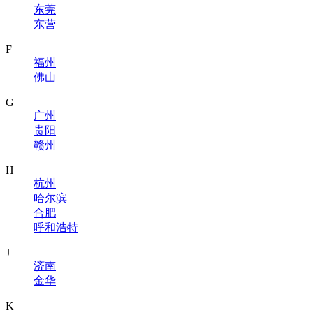
东莞
东营
F
福州
佛山
G
广州
贵阳
赣州
H
杭州
哈尔滨
合肥
呼和浩特
J
济南
金华
K