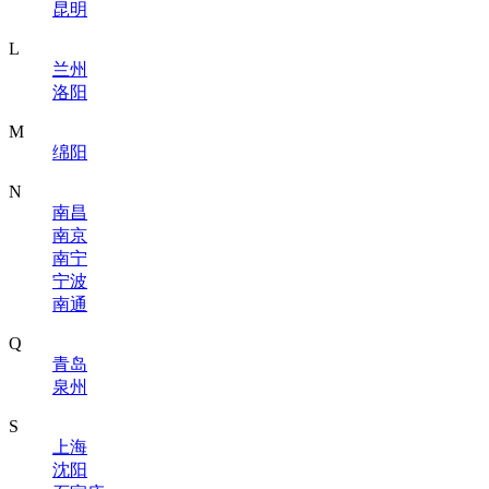
昆明
L
兰州
洛阳
M
绵阳
N
南昌
南京
南宁
宁波
南通
Q
青岛
泉州
S
上海
沈阳