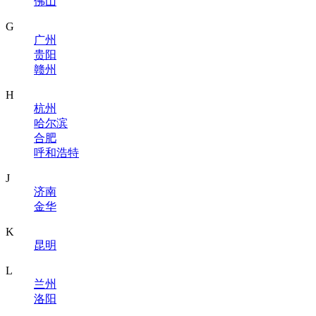
佛山
G
广州
贵阳
赣州
H
杭州
哈尔滨
合肥
呼和浩特
J
济南
金华
K
昆明
L
兰州
洛阳