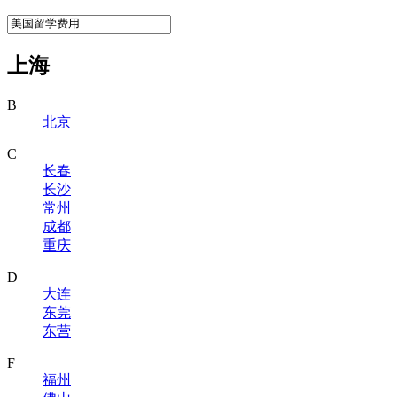
上海
B
北京
C
长春
长沙
常州
成都
重庆
D
大连
东莞
东营
F
福州