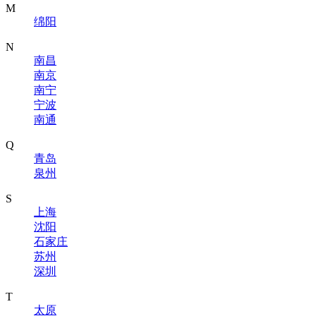
M
绵阳
N
南昌
南京
南宁
宁波
南通
Q
青岛
泉州
S
上海
沈阳
石家庄
苏州
深圳
T
太原