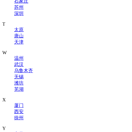
石家庄
苏州
深圳
T
太原
唐山
天津
W
温州
武汉
乌鲁木齐
无锡
潍坊
芜湖
X
厦门
西安
徐州
Y