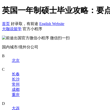
英国一年制硕士毕业攻略：要点
首页
好录取，有前途
English Website
大咖说留学
官方小程序
微信扫一扫
国内城市/境外分公司
B
北京
C
长春
长沙
常州
成都
重庆
D
大连