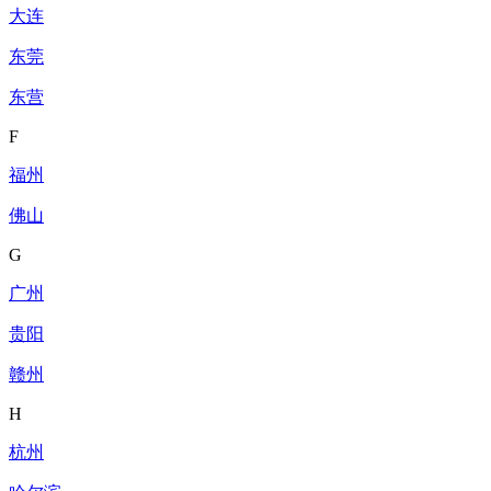
大连
东莞
东营
F
福州
佛山
G
广州
贵阳
赣州
H
杭州