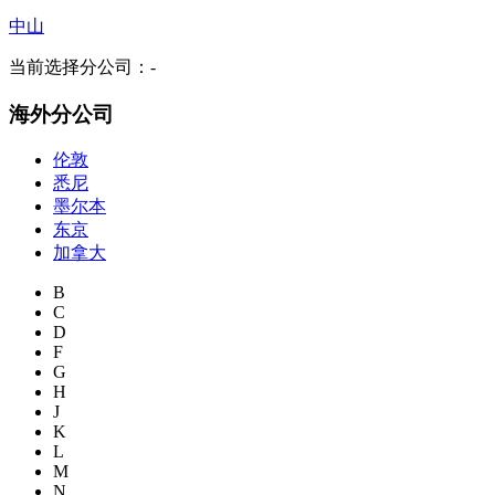
中山
当前选择分公司：
-
海外分公司
伦敦
悉尼
墨尔本
东京
加拿大
B
C
D
F
G
H
J
K
L
M
N