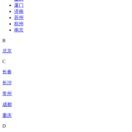
厦门
济南
苏州
杭州
南京
B
北京
C
长春
长沙
常州
成都
重庆
D