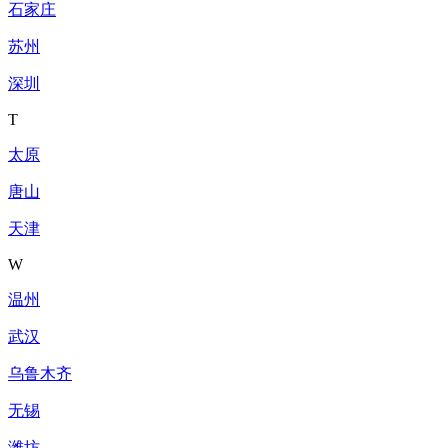
石家庄
苏州
深圳
T
太原
唐山
天津
W
温州
武汉
乌鲁木齐
无锡
潍坊