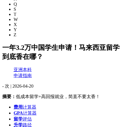
Q
S
T
W
X
Y
Z
一年3.2万中国学生申请！马来西亚留学
到底香在哪？
亚洲本科
申请指南
-
次 |
2026-04-20
摘要：
低成本留学+高回报就业，简直不要太香！
费用
计算器
GPA
计算器
留学
评估
升学
路径