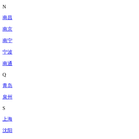
N
南昌
南京
南宁
宁波
南通
Q
青岛
泉州
S
上海
沈阳