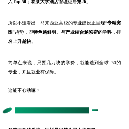
入
Top 50
；
泰莱大学酒店管理
稳居
第26
。
所以不难看出，马来西亚高校的专业建设正呈现“
专精突
围
”趋势，即
特色越鲜明、与产业结合越紧密的学科，排
名上升越快
。
简单点来说，只要几万块的学费，就能选到全球T50的
专业，并且就业有保障。
这能不心动嘛？
院校选择：三类路径，适配不同背景