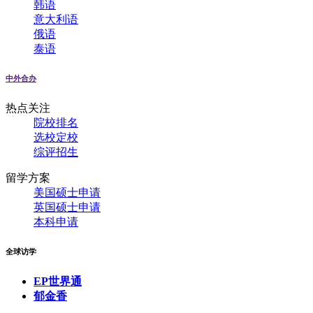
韩语
意大利语
俄语
泰语
中外合办
热点关注
院校排名
选校定校
综评招生
留学方案
美国硕士申请
英国硕士申请
本科申请
全球访学
EP世界通
郁金香