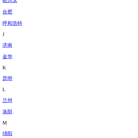
哈尔滨
合肥
呼和浩特
J
济南
金华
K
昆明
L
兰州
洛阳
M
绵阳