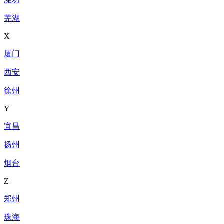
芜湖
X
厦门
西安
徐州
Y
宜昌
扬州
烟台
Z
郑州
珠海