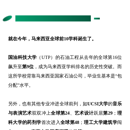
专业实力：全球T前10+，就业有保障
就在今年，马来西亚全球前10学科诞生了。
国油科技大学
（UTP）的石油工程从去年的全球第16位
飙升至
第9位
，成为马来西亚学科排名的历史性突破。而
这所学校背靠马来西亚国家石油公司，毕业生基本是“包
分配”水平。
另外，也有其他专业冲进全球前列，如
UCSI大学
的
音乐
与表演艺术
双双冲上
全球第24
、
艺术设计
跃居
第29
；
理
科大学的药剂学
首次进入
全球第48
；
理工大学建筑学
闯