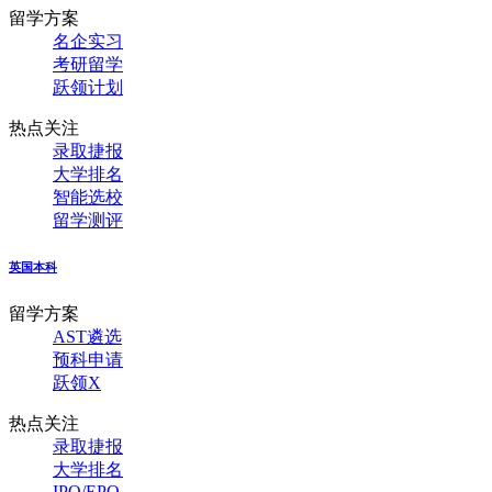
留学方案
名企实习
考研留学
跃领计划
热点关注
录取捷报
大学排名
智能选校
留学测评
英国本科
留学方案
AST遴选
预科申请
跃领X
热点关注
录取捷报
大学排名
IPQ/EPQ