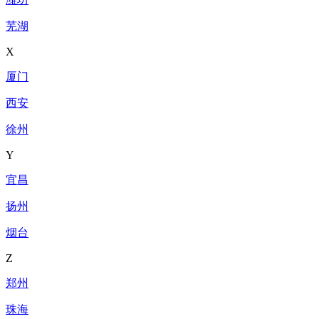
芜湖
X
厦门
西安
徐州
Y
宜昌
扬州
烟台
Z
郑州
珠海