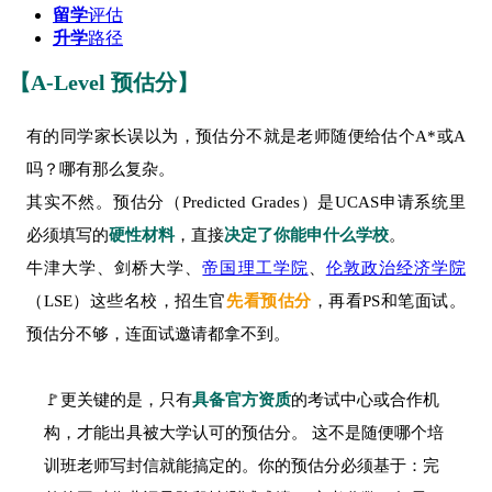
留学
评估
升学
路径
【A-Level 预估分】
有的同学家长误以为，预估分不就是老师随便给估个A*或A
吗？哪有那么复杂。
其实不然。预估分（Predicted Grades）是UCAS申请系统里
必须填写的
硬性材料
，直接
决定了
你能申什么学校
。
牛津大学、剑桥大学、
帝国理工学院
、
伦敦政治经济学院
（LSE）这些名校，招生官
先看预估分
，再看PS和笔面试。
预估分不够，连面试邀请都拿不到。
🚩更关键的是，只有
具备官方资质
的考试中心或合作机
构，才能出具被大学认可的预估分。 这不是随便哪个培
训班老师写封信就能搞定的。你的预估分必须基于：完