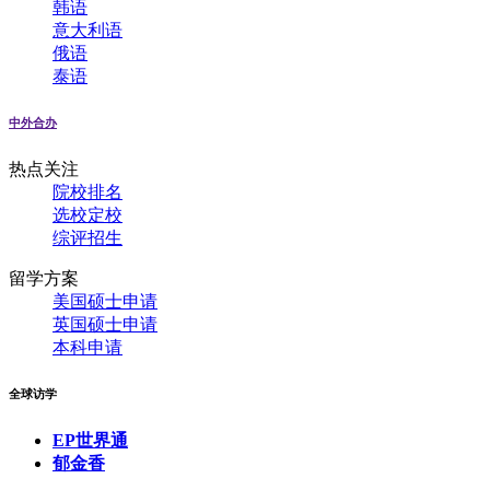
韩语
意大利语
俄语
泰语
中外合办
热点关注
院校排名
选校定校
综评招生
留学方案
美国硕士申请
英国硕士申请
本科申请
全球访学
EP世界通
郁金香