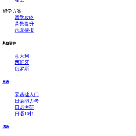
留学方案
留学攻略
背景提升
录取捷报
其他语种
意大利
西班牙
俄罗斯
日语
零基础入门
日语能力考
日语考研
日语1对1
德语