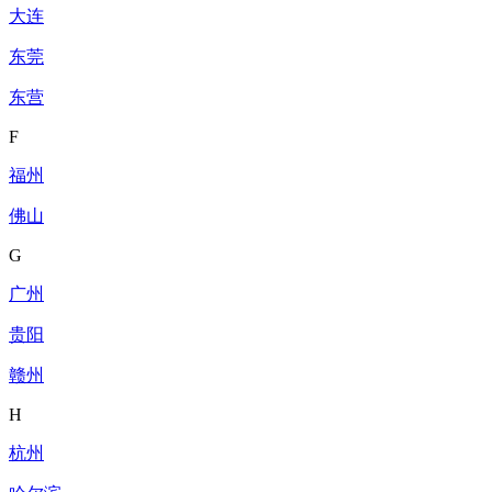
大连
东莞
东营
F
福州
佛山
G
广州
贵阳
赣州
H
杭州