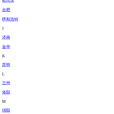
哈尔滨
合肥
呼和浩特
J
济南
金华
K
昆明
L
兰州
洛阳
M
绵阳