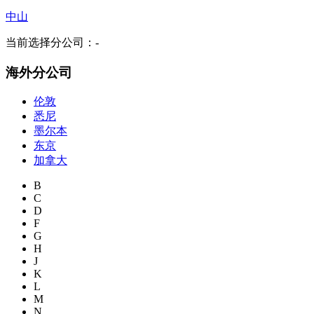
中山
当前选择分公司：
-
海外分公司
伦敦
悉尼
墨尔本
东京
加拿大
B
C
D
F
G
H
J
K
L
M
N