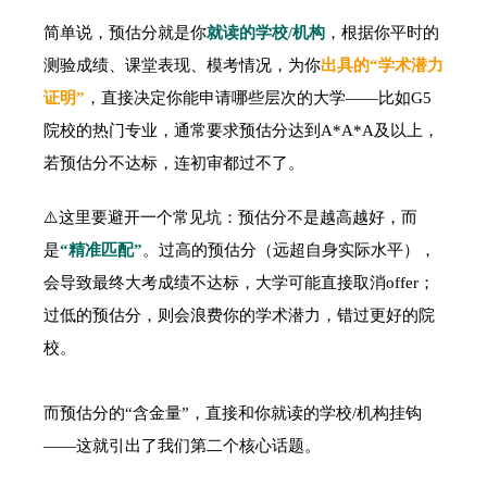
简单说，预估分就是你
就读的学校/机构
，根据你平时的
测验成绩、课堂表现、模考情况，为你
出具的“学术潜力
证明”
，直接决定你能申请哪些层次的大学——比如G5
院校的热门专业，通常要求预估分达到A*A*A及以上，
若预估分不达标，连初审都过不了。
⚠️这里要避开一个常见坑：预估分不是越高越好，而
是
“精准匹配”
。过高的预估分（远超自身实际水平），
会导致最终大考成绩不达标，大学可能直接取消offer；
过低的预估分，则会浪费你的学术潜力，错过更好的院
校。
而预估分的“含金量”，直接和你就读的学校/机构挂钩
——这就引出了我们第二个核心话题。