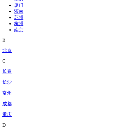
厦门
济南
苏州
杭州
南京
B
北京
C
长春
长沙
常州
成都
重庆
D