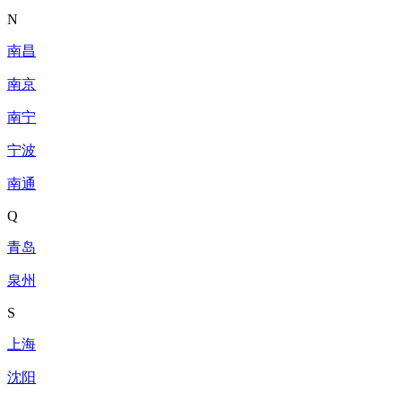
N
南昌
南京
南宁
宁波
南通
Q
青岛
泉州
S
上海
沈阳