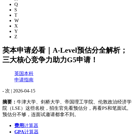
Q
S
T
W
X
Y
Z
英本申请必看｜A-Level预估分全解析；
三大核心竞争力助力G5申请！
英国本科
申请指南
-
次 |
2026-04-15
摘要：
牛津大学、剑桥大学、帝国理工学院、伦敦政治经济学
院（LSE）这些名校，招生官先看预估分，再看PS和笔面试。
预估分不够，连面试邀请都拿不到。
费用
计算器
GPA
计算器