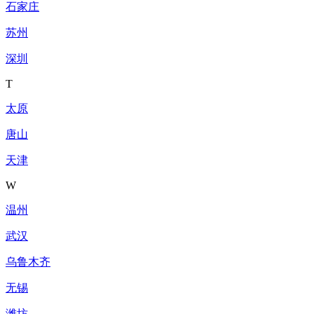
石家庄
苏州
深圳
T
太原
唐山
天津
W
温州
武汉
乌鲁木齐
无锡
潍坊