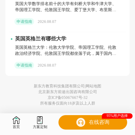
英国大学数学排名前十的大学有剑桥大学和牛津大学、
如果你是本科毕业，通常可以根据目标专业直接申请硕
帝国理工学院、伦敦国王学院、爱丁堡大学、布里斯托
士。而且部分专业并不强制要求严格的相关背景——这对
大学等。
申请指南
2026.08.07
想转专业、想换方向的人非常友好。尤其在商科领域，一
些热门方向近年来的限制相对更少，给普通背景的同学留
英国英格兰有哪些大学
出了空间。
英国英格兰大学：伦敦大学学院、帝国理工学院、伦敦
政治经济学院、伦敦国王学院都坐落于此，属于国内申
请热度较高的院校。除这几所之外，伦敦还有伦敦玛丽
申请指南
2026.08.07
女王大学、伦敦大
专科背景
新东方教育科技集团有限公司|
网站地图
如果你是大专背景，也不是“到此为止”。常见做法是先读
北京新东方前途出国咨询有限公司
京ICP备05067667号-32
一段路径桥梁课，例如 GD / Pre Master（一般需要8个月
所有服务仅面向18岁及以上人群
至1年左右），用来满足硕士入学要求。完成后再申请硕士
95%用户选择
衔接。为专科背景的学生们准备了一个更可执行、更灵活
在线咨询
首页
方案定制
的“先补齐—再进入”的路线。部分院校可以接受专科背景