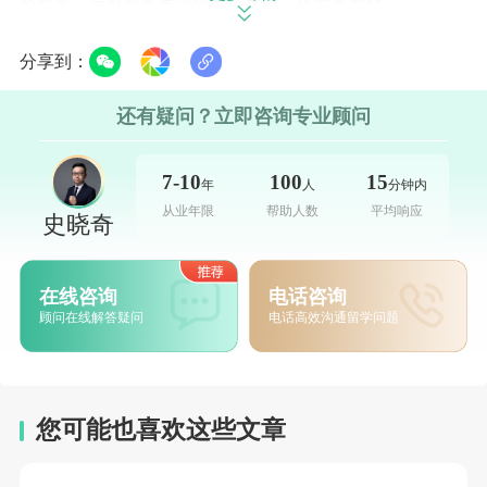
的学生。这对想换专业的同学来说，确实更友好。
分享到：
费用方面，整体预算通常在 20—25w 左右（不同城市、生
还有疑问？立即咨询专业顾问
活方式、专业会有差异），相对一些高预算国家，这条路
7-10
100
15
年
人
分钟内
径在“投入/产出”上更容易算清楚。
从业年限
帮助人数
平均响应
史晓奇
目前新政策下，
学生签证允许打工时长从每周20小时增加
在线咨询
电话咨询
顾问在线解答疑问
电话高效沟通留学问题
到25小时
。对不少同学来说，打工收入在一定程度上确实
能覆盖一部分生活费，压力不会全部压在家庭预算上，同
时还能积累本地生活经验。
您可能也喜欢这些文章