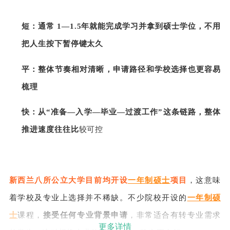
短：通常 1—1.5年就能完成学习并拿到硕士学位，不用
把人生按下暂停键太久
平：整体节奏相对清晰，申请路径和学校选择也更容易
梳理
快：从“准备—入学—毕业—过渡工作”这条链路，整体
推进速度往往比
较可控
新西兰八所公立大学目前均开设
一年制硕士
项目
，这意味
着学校及专业上选择并不稀缺。不少院校开设的
一年制硕
士
课程，
接受任何专业背景申请
，非常适合有转专业需求
更多详情