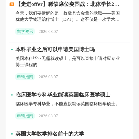
【走进offer】稀缺席位突围战：北体学长2年
申请通路：本科背景 VS 专科背景
长线规划，逆势拿下全美仅招个位数的DPT博
今天，我们要拆解的是一枚极具含金量的录取——美国
士！
犹他大学物理治疗博士（DPT）。这不仅是一次学术能
力的证明，更是针对高壁垒临床专业申请策略的一次完
留学资讯
2026.08.07
美胜利。
新西兰的入学路径更加的灵活，更适用于不同背景的学生
本科毕业之后可以申请美国博士吗
们。如果你在大学阶段已经取得
6个学期及以上的有效成绩
美国本科毕业无需就读硕士，是可以直接申请对应专业
博士课程的.
单
，通常就可以先申请预录取。这一阶段一般不强制要求
提供语言成绩，后续是否需要提交语言成绩、以及语言成
申请指南
2026.08.07
绩的具体要求，主要取决于是否需要搭配语言班进行衔
临床医学专科毕业能读英国临床医学硕士
接。
临床医学专科毕业，不能直接就读英国临床医学硕士。
申请指南
2026.08.07
本科背景
英国大学数学排名前十的大学