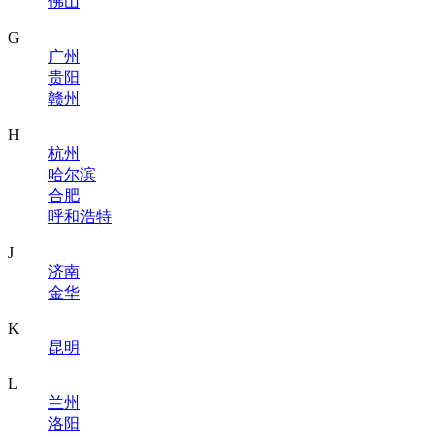
佛山
G
广州
贵阳
赣州
H
杭州
哈尔滨
合肥
呼和浩特
J
济南
金华
K
昆明
L
兰州
洛阳