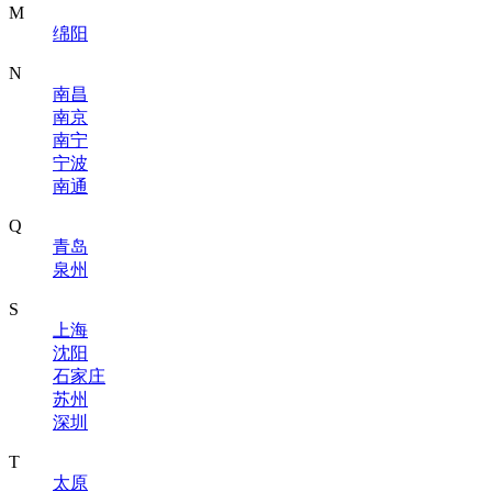
M
绵阳
N
南昌
南京
南宁
宁波
南通
Q
青岛
泉州
S
上海
沈阳
石家庄
苏州
深圳
T
太原