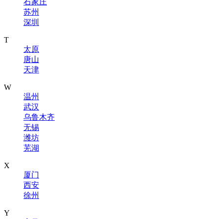
石家庄
苏州
深圳
T
太原
唐山
天津
W
温州
武汉
乌鲁木齐
无锡
潍坊
芜湖
X
厦门
西安
徐州
Y