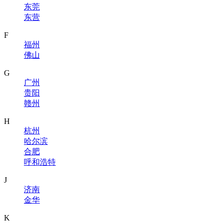
东莞
东营
F
福州
佛山
G
广州
贵阳
赣州
H
杭州
哈尔滨
合肥
呼和浩特
J
济南
金华
K