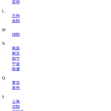
昆明
L
兰州
洛阳
M
绵阳
N
南昌
南京
南宁
宁波
南通
Q
青岛
泉州
S
上海
沈阳