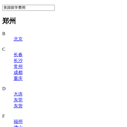
郑州
B
北京
C
长春
长沙
常州
成都
重庆
D
大连
东莞
东营
F
福州